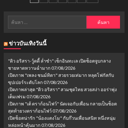
มหา
ประวัติ
pagination
ที่
กาพย์
ขง
WeTV
สงคราม
เส
ยุทธหัตถี
ค้นหา
ว่
และ
เอ๋
สำหรับ:
มิตรภาพ
อร์
ที่
(Kong
กลาย
Xue
ข่าวบันเทิงวันนี้
เป็น
Er)
ศัตรู
จาก
ไอ
"ดิว อริสรา-วู้ดดี้ ล่ำซำ" เช็กอินทะเล เปิดช็อตจูบกลาง
ดอล
ชายหาดหวานฉ่ำมาก
สาว
07/08/2026
เท้า
เปิดภาพ "เพลง ชนม์ทิดา" สวยรวยเท่มาก หลุดโฟกัสกับ
ไฟ
ซุปเปอร์ระดับโลก
07/08/2026
สู่
เปิดภาพล่าสุด "ดิว อริสรา" สวมชุดไทย สวยสง่า ออร่าพุ่ง
ดาว
รุ่ง
เต็มเฟรม
07/08/2026
ดวง
เปิดภาพ "เต้ ดราก้อนไฟว์" นัดเจอกับเพื่อน กลายเป็นช็อต
ใหม่
สุดท้ายวงดราก้อนไฟว์
07/08/2026
แห่ง
วงการ
เปิดช็อตน่ารัก "น้องแตงโม" กับก๊วนเพื่อนสนิท หนึ่งหนุ่ม
ซี
หล่อหน้าคุ้นมาก
07/08/2026
รีส์