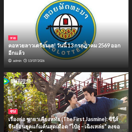
หวย
คอหวยลาวเตรียมเฮ! วันนี้ 13 กรกฎาคม 2569 ออก
อีกแล้ว
13/07/2026
admin
ซีรีส์
รีเมกครั้งใหญ่! จั่นเจาตะลุยยุทธภพ
(2026) เมื่อ “หยางหยาง” สวมบทจอมยุทธ
ผู้ผดุงความยุติธรรมบน Disney+
ซีรีส์
3
เรื่องย่อ ชายาเคียงหทัย (The First Jasmine): ซีรีส์
จีนย้อนยุคแก้แค้นสุดเดือด “ไป๋ลู่ – เฉิงเหล่ย” ลงจอ
ซีรีส์