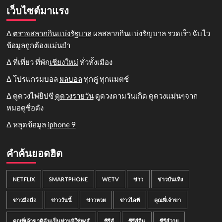
เว็บไซต์มาแรง
Δ
ตรวจสลากกินแบ่งรัฐบาล
ผลสลากกินแบ่งรัญบาล รวดเร็ว ฉับไว
ข้อมูลถูกต้องแม่นยำ
Δ ที่เที่ยว ที่พัก
เชียงใหม่
ทั่วทั้งเมือง
Δ โปรแกรมบอล
ผลบอล
ทุกคู่ ทุกแมตช์
Δ ดูดวงไพ่ยิปซี
ดูดวงรายวัน
ดูดวงตามวันเกิด ดูดวงแม่นๆจาก
หมอดูชื่อดัง
Δ หลุดข้อมูล
iphone 9
คำค้นยอดฮิต
NETFLIX
SMARTPHONE
WETV
ข่าว
ข่าวบันเทิง
ข่าวมือถือ
ข่าววันนี้
ข่าวหวย
ข่าวไอที
คุณพี่เจ้าขา
คุณพี่เจ้าขาดิฉันเป็นห่านมิใช่หงส์
ซีรีส์
ซีรีส์จีน
ซีรีส์วาย