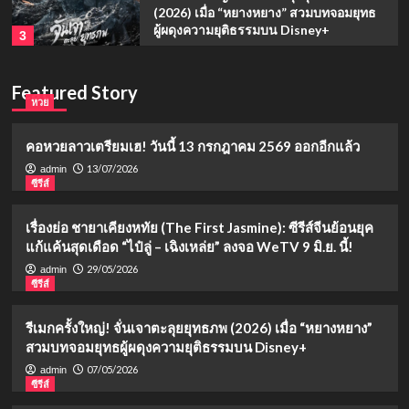
(2026) เมื่อ “หยางหยาง” สวมบทจอมยุทธ
ผู้ผดุงความยุติธรรมบน Disney+
3
ซีรีส์
Featured Story
หวย
รีวิวเรื่องย่อ “นางกำนัลตัวแสบแห่งวัง
หลวง” (2026) มินิซีรีส์จีนทะลุมิติ
4
คอหวยลาวเตรียมเฮ! วันนี้ 13 กรกฎาคม 2569 ออกอีกแล้ว
13/07/2026
admin
ซีรีส์
ซีรีส์
เรื่องย่อ สอดสร้อยมาลา (The Bangkok
Red Opera): จากมิตรภาพนางรำหลวง สู่
เรื่องย่อ ชายาเคียงหทัย (The First Jasmine): ซีรีส์จีนย้อนยุค
โศกนาฏกรรมรักที่ยากจะเลือน
5
แก้แค้นสุดเดือด “ไป๋ลู่ – เฉิงเหล่ย” ลงจอ WeTV 9 มิ.ย. นี้!
29/05/2026
admin
ซีรีส์
หวย
คอหวยลาวเตรียมเฮ! วันนี้ 13 กรกฎาคม
2569 ออกอีกแล้ว
รีเมกครั้งใหญ่! จั่นเจาตะลุยยุทธภพ (2026) เมื่อ “หยางหยาง”
1
สวมบทจอมยุทธผู้ผดุงความยุติธรรมบน Disney+
07/05/2026
admin
ซีรีส์
ซีรีส์
เรื่องย่อ ชายาเคียงหทัย (The First