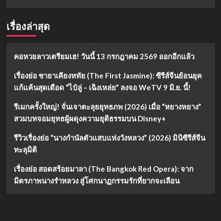
จีน
เรื่องล่าสุด
คอหวยลาวเตรียมเฮ! วันนี้ 13 กรกฎาคม 2569 ออกอีกแล้ว
เรื่องย่อ ชายาเคียงหทัย (The First Jasmine): ซีรีส์จีนย้อนยุค
แก้แค้นสุดเดือด “ไป๋ลู่ – เฉิงเหล่ย” ลงจอ WeTV 9 มิ.ย. นี้!
รีเมกครั้งใหญ่! จั่นเจาตะลุยยุทธภพ (2026) เมื่อ “หยางหยาง”
สวมบทจอมยุทธผู้ผดุงความยุติธรรมบน Disney+
รีวิวเรื่องย่อ “นางกำนัลตัวแสบแห่งวังหลวง” (2026) มินิซีรีส์จีน
ทะลุมิติ
เรื่องย่อ สอดสร้อยมาลา (The Bangkok Red Opera): จาก
มิตรภาพนางรำหลวง สู่โศกนาฏกรรมรักที่ยากจะเลือน