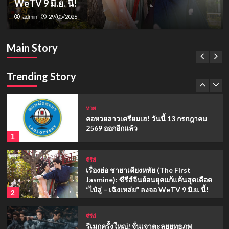
WeTV 9 มิ.ย. นี้!
รีวิวเรื่องย่อ “นางกำนัลตัวแสบแห่งวัง
หวย
หลวง” (2026) มินิซีรีส์จีนทะลุมิติ
29/05/2026
admin
คอหวยลาวเตรียมเฮ! วันนี้ 13 กรกฎาคม 2569
4
ออกอีกแล้ว
Main Story
ซีรีส์
13/07/2026
admin
เรื่องย่อ สอดสร้อยมาลา (The Bangkok
Red Opera): จากมิตรภาพนางรำหลวง สู่
Trending Story
โศกนาฏกรรมรักที่ยากจะเลือน
5
หวย
คอหวยลาวเตรียมเฮ! วันนี้ 13 กรกฎาคม
2569 ออกอีกแล้ว
1
ซีรีส์
เรื่องย่อ ชายาเคียงหทัย (The First
Jasmine): ซีรีส์จีนย้อนยุคแก้แค้นสุดเดือด
“ไป๋ลู่ – เฉิงเหล่ย” ลงจอ WeTV 9 มิ.ย. นี้!
2
ซีรีส์
รีเมกครั้งใหญ่! จั่นเจาตะลุยยุทธภพ