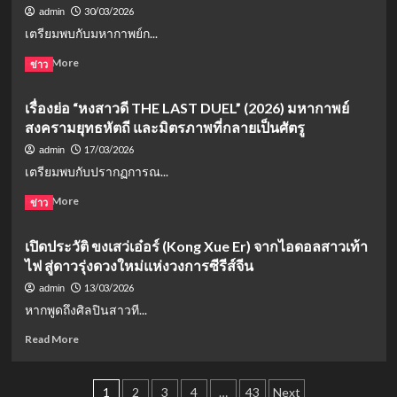
ที่
2569
แห่ง
30/03/2026
admin
ยาก
ออก
การ
เตรียมพบกับมหากาพย์ก...
จะ
อีก
ตื่น
เลือน
แล้ว
รู้
Read
Read More
ข่าว
สรุป
more
เหตุการณ์
about
เรื่องย่อ “หงสาวดี THE LAST DUEL” (2026) มหากาพย์
สำคัญ
เรื่อง
ใน
สงครามยุทธหัตถี และมิตรภาพที่กลายเป็นศัตรู
ย่อ
พุทธ
“ทิวา
17/03/2026
admin
ประวัติ
กาล
เตรียมพบกับปรากฏการณ...
แห่ง
พิรุณ
Read
Read More
ข่าว
โปรย”
more
(Generation
about
เปิดประวัติ ขงเสว่เอ๋อร์ (Kong Xue Er) จากไอดอลสาวเท้า
to
เรื่อง
Generation)
ไฟ สู่ดาวรุ่งดวงใหม่แห่งวงการซีรีส์จีน
ย่อ
ซี
“หง
13/03/2026
admin
รีส์
สาว
หากพูดถึงศิลปินสาวที...
กำลัง
ดี
ภายใน
THE
Read
Read More
ฟอร์ม
LAST
more
ยักษ์
DUEL”
about
ปี
(2026)
Posts
เปิด
1
2
3
4
…
43
Next
2026