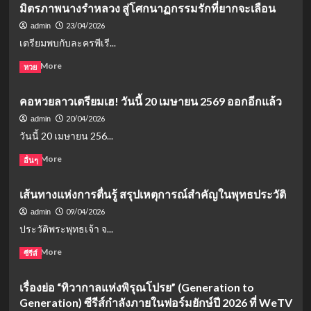
“ไป๋
(2026)
มิตรภาพนางรำหลวง สู่โศกนาฏกรรมรักที่ยากจะเลือน
เรื่อง
ลู่
เมื่อ
ย่อ
23/04/2026
admin
–
“หยาง
“นาง
เตรียมพบกับละครพีเรี...
เฉิง
หยาง”
กำนัล
เหล่
สวม
ตัว
Read
Read More
หวย
ย”
บท
แสบ
more
ลงจอ
จอม
แห่ง
about
WeTV
ยุทธ
คอหวยลาวเตรียมเฮ! วันนี้ 20 เมษายน 2569 ออกอีกแล้ว
วัง
เรื่อง
9
ผู้
หลวง”
ย่อ
20/04/2026
admin
มิ.ย.
ผดุง
(2026)
สอด
นี้!
วันนี้ 20 เมษายน 256...
ความ
มิ
สร้อย
ยุติธรรม
นิ
มาลา
Read
Read More
อื่นๆ
บน
ซี
(The
more
Disney+
รีส์
Bangkok
about
เส้นทางแห่งการตื่นรู้ สรุปเหตุการณ์สำคัญในพุทธประวัติ
จีน
Red
คอ
ทะลุ
Opera):
หวย
09/04/2026
admin
มิติ
จาก
ลาว
ประวัติพระพุทธเจ้า จ...
มิตรภาพ
เตรียม
นางรำ
เฮ!
Read
Read More
ซีรีส์
หลวง
วัน
more
สู่
นี้
about
เรื่องย่อ “ทิวากาลแห่งพิรุณโปรย” (Generation to
โศกนาฏกรรม
20
เส้น
Generation) ซีรีส์กำลังภายในฟอร์มยักษ์ปี 2026 ที่ WeTV
รัก
เมษายน
ทาง