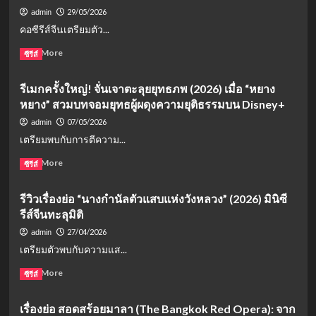
เตรียม
29/05/2026
admin
เฮ!
คอซีรีส์จีนเตรียมตัว...
วัน
นี้
Read
Read More
ซีรีส์
13
more
กรกฎาคม
about
2569
รีเมกครั้งใหญ่! จั่นเจาตะลุยยุทธภพ (2026) เมื่อ “หยาง
เรื่อง
ออก
หยาง” สวมบทจอมยุทธผู้ผดุงความยุติธรรมบน Disney+
ย่อ
อีก
ชายา
07/05/2026
admin
แล้ว
เคียง
เตรียมพบกับการตีความ...
หทัย
(The
Read
Read More
ซีรีส์
First
more
Jasmine):
about
รีวิวเรื่องย่อ “นางกำนัลตัวแสบแห่งวังหลวง” (2026) มินิซี
ซี
รี
รีส์
รีส์จีนทะลุมิติ
เมก
จีน
ครั้ง
27/04/2026
admin
ย้อน
ใหญ่!
เตรียมตัวพบกับความแส...
ยุค
จั่น
แก้
เจา
Read
Read More
ซีรีส์
แค้น
ตะลุย
more
สุด
ยุทธ
about
เดือด
เรื่องย่อ สอดสร้อยมาลา (The Bangkok Red Opera): จาก
ภพ
รีวิว