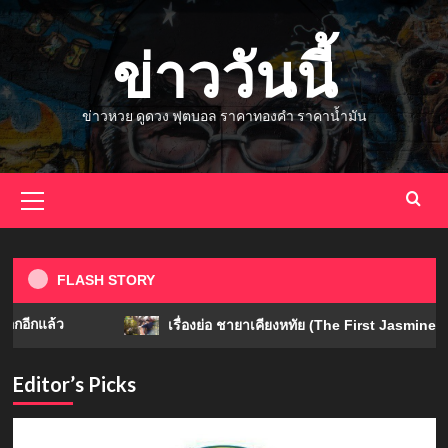
Skip
to
ข่าววันนี้
content
ข่าวหวย ดูดวง ฟุตบอล ราคาทองคำ ราคาน้ำมัน
Primary
Menu
FLASH STORY
แล้ว
เรื่องย่อ ชายาเคียงหทัย (The First Jasmine): ซีรีส์จีน
Editor’s Picks