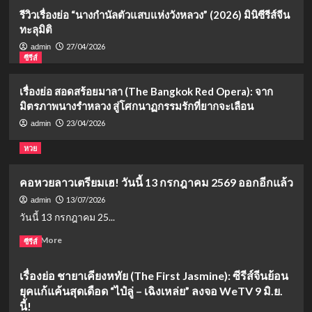
Jasmine): ซีรีส์จีนย้อนยุคแก้แค้นสุดเดือด
รีวิวเรื่องย่อ “นางกำนัลตัวแสบแห่งวังหลวง” (2026) มินิซีรีส์จีน
“ไป๋ลู่ – เฉิงเหล่ย” ลงจอ WeTV 9 มิ.ย. นี้!
2
ทะลุมิติ
27/04/2026
admin
ซีรีส์
ซีรีส์
รีเมกครั้งใหญ่! จั่นเจาตะลุยยุทธภพ
(2026) เมื่อ “หยางหยาง” สวมบทจอมยุทธ
เรื่องย่อ สอดสร้อยมาลา (The Bangkok Red Opera): จาก
ผู้ผดุงความยุติธรรมบน Disney+
3
มิตรภาพนางรำหลวง สู่โศกนาฏกรรมรักที่ยากจะเลือน
23/04/2026
admin
ซีรีส์
หวย
รีวิวเรื่องย่อ “นางกำนัลตัวแสบแห่งวัง
หลวง” (2026) มินิซีรีส์จีนทะลุมิติ
4
คอหวยลาวเตรียมเฮ! วันนี้ 13 กรกฎาคม 2569 ออกอีกแล้ว
13/07/2026
admin
ซีรีส์
วันนี้ 13 กรกฎาคม 25...
เรื่องย่อ สอดสร้อยมาลา (The Bangkok
Red Opera): จากมิตรภาพนางรำหลวง สู่
Read
Read More
ซีรีส์
โศกนาฏกรรมรักที่ยากจะเลือน
5
more
about
เรื่องย่อ ชายาเคียงหทัย (The First Jasmine): ซีรีส์จีนย้อน
คอ
ยุคแก้แค้นสุดเดือด “ไป๋ลู่ – เฉิงเหล่ย” ลงจอ WeTV 9 มิ.ย.
หวย
ลาว
นี้!