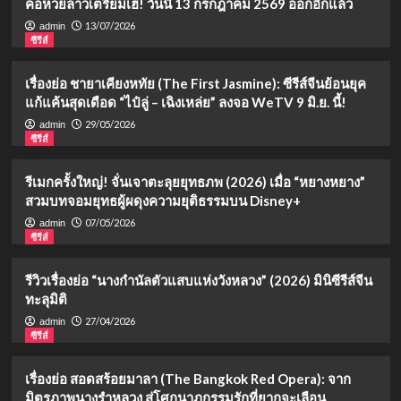
คอหวยลาวเตรียมเฮ! วันนี้ 13 กรกฎาคม 2569 ออกอีกแล้ว
13/07/2026
admin
ซีรีส์
เรื่องย่อ ชายาเคียงหทัย (The First Jasmine): ซีรีส์จีนย้อนยุค
แก้แค้นสุดเดือด “ไป๋ลู่ – เฉิงเหล่ย” ลงจอ WeTV 9 มิ.ย. นี้!
29/05/2026
admin
ซีรีส์
รีเมกครั้งใหญ่! จั่นเจาตะลุยยุทธภพ (2026) เมื่อ “หยางหยาง”
สวมบทจอมยุทธผู้ผดุงความยุติธรรมบน Disney+
07/05/2026
admin
ซีรีส์
รีวิวเรื่องย่อ “นางกำนัลตัวแสบแห่งวังหลวง” (2026) มินิซีรีส์จีน
ทะลุมิติ
27/04/2026
admin
ซีรีส์
เรื่องย่อ สอดสร้อยมาลา (The Bangkok Red Opera): จาก
มิตรภาพนางรำหลวง สู่โศกนาฏกรรมรักที่ยากจะเลือน