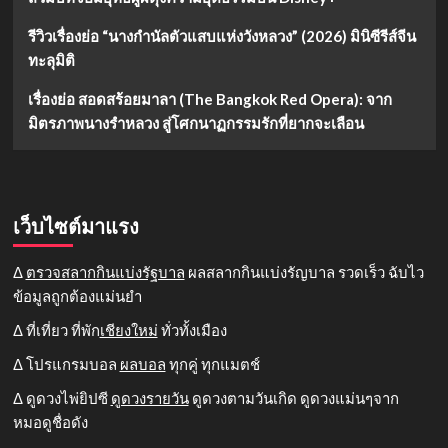
รีวิวเรื่องย่อ “นางกำนัลตัวแสบแห่งวังหลวง” (2026) มินิซีรีส์จีน
ทะลุมิติ
เรื่องย่อ สอดสร้อยมาลา (The Bangkok Red Opera): จาก
มิตรภาพนางรำหลวง สู่โศกนาฏกรรมรักที่ยากจะเลือน
เว็บไซต์มาแรง
Δ
ตรวจสลากกินแบ่งรัฐบาล
ผลสลากกินแบ่งรัญบาล รวดเร็ว ฉับไว
ข้อมูลถูกต้องแม่นยำ
Δ ที่เที่ยว ที่พัก
เชียงใหม่
ทั่วทั้งเมือง
Δ โปรแกรมบอล
ผลบอล
ทุกคู่ ทุกแมตช์
Δ ดูดวงไพ่ยิปซี
ดูดวงรายวัน
ดูดวงตามวันเกิด ดูดวงแม่นๆจาก
หมอดูชื่อดัง