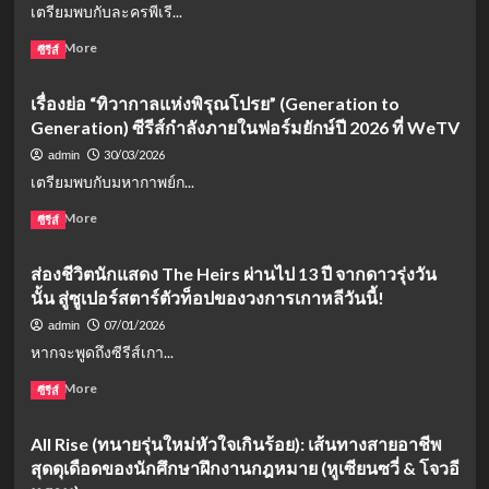
เตรียมพบกับละครพีเรี...
เฉิง
หยาง”
กำนัล
เหล่
สวม
ตัว
Read
Read More
ซีรีส์
ย”
บท
แสบ
more
ลงจอ
จอม
แห่ง
about
WeTV
ยุทธ
เรื่องย่อ “ทิวากาลแห่งพิรุณโปรย” (Generation to
วัง
เรื่อง
9
ผู้
หลวง”
Generation) ซีรีส์กำลังภายในฟอร์มยักษ์ปี 2026 ที่ WeTV
ย่อ
มิ.ย.
ผดุง
(2026)
สอด
นี้!
30/03/2026
admin
ความ
มิ
สร้อย
เตรียมพบกับมหากาพย์ก...
ยุติธรรม
นิ
มาลา
บน
ซี
(The
Read
Read More
ซีรีส์
Disney+
รีส์
Bangkok
more
จีน
Red
about
ทะลุ
ส่องชีวิตนักแสดง The Heirs ผ่านไป 13 ปี จากดาวรุ่งวัน
Opera):
เรื่อง
มิติ
จาก
นั้น สู่ซูเปอร์สตาร์ตัวท็อปของวงการเกาหลีวันนี้!
ย่อ
มิตรภาพ
“ทิวา
07/01/2026
admin
นางรำ
กาล
หากจะพูดถึงซีรีส์เกา...
หลวง
แห่ง
สู่
พิรุณ
Read
Read More
ซีรีส์
โศกนาฏกรรม
โปรย”
more
รัก
(Generation
about
ที่
All Rise (ทนายรุ่นใหม่หัวใจเกินร้อย): เส้นทางสายอาชีพ
to
ส่อง
ยาก
Generation)
สุดดุเดือดของนักศึกษาฝึกงานกฎหมาย (หูเซียนซวี่ & โจวอี
ชีวิต
จะ
ซี
นัก