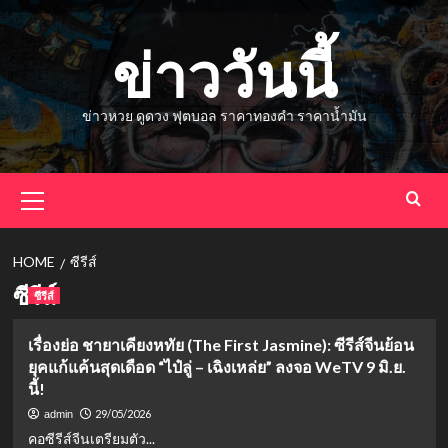
Skip
to
ข่าววันนี้
content
ข่าวหวย ดูดวง ฟุตบอล ราคาทองคำ ราคาน้ำมัน
Primary
Menu
HOME
ซีรีส์
ซีรีส์
ซีรีส์
เรื่องย่อ ชายาเคียงหทัย (The First Jasmine): ซีรีส์จีนย้อน
ยุคแก้แค้นสุดเดือด “ไป๋ลู่ – เฉิงเหล่ย” ลงจอ WeTV 9 มิ.ย.
นี้!
29/05/2026
admin
คอซีรีส์จีนเตรียมตัว...