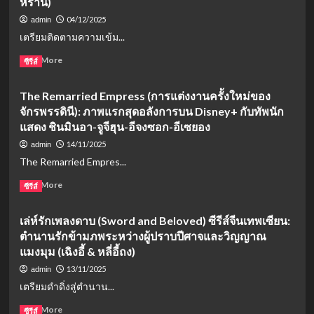
หราน)
เลือน
รีส์
แสดง
04/12/2025
admin
กำลัง
The
เตรียมติดตามความเข้ม...
ภายใน
Heirs
ฟอร์ม
ผ่าน
Read
Read More
ซีรีส์
ยักษ์
ไป
more
ปี
13
about
2026
ปี
The Remarried Empress (การแต่งงานครั้งใหม่ของ
All
ที่
จาก
จักรพรรดินี): ภาพแรกสุดอลังการบน Disney+ กับทัพนัก
Rise
WeTV
ดาว
(ทนาย
แสดง ชินมินอา-จูจีฮุน-อีจงซอก-อีเซยอง
รุ่ง
รุ่น
14/11/2025
admin
วัน
ใหม่
นั้น
The Remarried Empres...
หัวใจ
สู่
เกิน
Read
Read More
ซู
ซีรีส์
ร้อย):
more
เปอร์
เส้น
about
ส
ทาง
เล่ห์รักเพลงดาบ (Sword and Beloved) ซีรีส์จีนเทพเซียน:
The
ตาร์
สาย
ตำนานรักข้ามภพระหว่างผู้ปราบปีศาจและวิญญาณ
Remarried
ตัว
อาชีพ
Empress
แมงมุม (เฉิงอี้ & หลี่อี้ถง)
ท็อป
สุด
(การ
ของ
13/11/2025
admin
ดุ
แต่งงาน
วงการ
เดือด
เตรียมดำดิ่งสู่ตำนาน...
ครั้ง
เกาหลี
ของ
ใหม่
วัน
Read
Read More
นักศึกษา
ซีรีส์