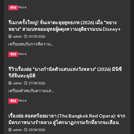
Read
Read More
ซีรีส์
more
about
รีเมกครั้งใหญ่! จั่นเจาตะลุยยุทธภพ (2026) เมื่อ “หยาง
เรื่อง
หยาง” สวมบทจอมยุทธผู้ผดุงความยุติธรรมบน Disney+
ย่อ
ชายา
07/05/2026
admin
เคียง
เตรียมพบกับการตีความ...
หทัย
(The
Read
Read More
ซีรีส์
First
more
Jasmine):
about
รีวิวเรื่องย่อ “นางกำนัลตัวแสบแห่งวังหลวง” (2026) มินิซี
ซี
รี
รีส์
รีส์จีนทะลุมิติ
เมก
จีน
ครั้ง
27/04/2026
admin
ย้อน
ใหญ่!
เตรียมตัวพบกับความแส...
ยุค
จั่น
แก้
เจา
Read
Read More
ซีรีส์
แค้น
ตะลุย
more
สุด
ยุทธ
about
เดือด
เรื่องย่อ สอดสร้อยมาลา (The Bangkok Red Opera): จาก
ภพ
รีวิว
“ไป๋
(2026)
มิตรภาพนางรำหลวง สู่โศกนาฏกรรมรักที่ยากจะเลือน
เรื่อง
ลู่
เมื่อ
ย่อ
23/04/2026
admin
–
“หยาง
“นาง