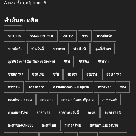
Δ หลุดข้อมูล
iphone 9
คำค้นยอดฮิต
NETFLIX
SMARTPHONE
WETV
ข่าว
ข่าวบันเทิง
ข่าวมือถือ
ข่าววันนี้
ข่าวหวย
ข่าวไอที
คุณพี่เจ้าขา
คุณพี่เจ้าขาดิฉันเป็นห่านมิใช่หงส์
ซีรีส์
ซีรีส์จีน
ซีรีส์วาย
ซีรีส์เกาหลี
ซีรีส์ไทย
ซีรี่ย์
ซีรี่ย์จีน
ซีรี่ย์วาย
ซีรี่ย์เกาหลี
ดาราจีน
ตรวจสลาก
ตรวจสลากกินแบ่งรัฐบาล
ตรวจหวย
ทอง
ทองประกายแสด
ผลสลาก
ผลสลากกินแบ่งรัฐบาล
ภาพยนตร์
ภาพยนตร์ไทย
ราคาทอง
ราคาทองวันนี้
ละคร
ละครช่อง 3
ละครช่อง ONE31
ละครไทย
สมาร์ตโฟน
สลากกินแบ่งรัฐบาล