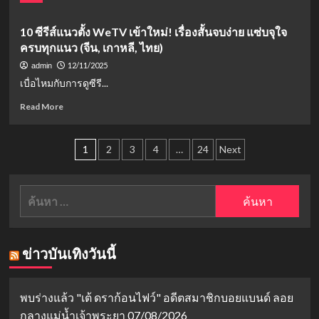
ของ
นี้!
more
ฝึกงาน
จักรพรรดิ
about
กฎหมาย
นี):
10 ซีรีส์แนวตั้ง WeTV เข้าใหม่! เรื่องสั้นจบง่าย แซ่บจุใจ
เล่ห์
(หู
ภาพ
ครบทุกแนว (จีน, เกาหลี, ไทย)
รัก
เซียน
แรก
เพลง
ซวี่
12/11/2025
admin
สุด
ดาบ
&
เบื่อไหมกับการดูซีรี...
อลังการ
(Sword
โจ
บน
and
Read
วอี
Read More
Disney+
Beloved)
more
หราน)
กับ
ซี
about
ทัพ
รีส์
Posts
10
1
2
3
4
…
24
Next
นัก
จีน
ซี
แสดง
pagination
เทพ
รีส์
ชิน
เซียน:
แนว
มิ
ค้นหา
ตำนาน
ตั้ง
นอา-
สำหรับ:
รัก
WeTV
จู
ข้าม
เข้า
จี
ภพ
ใหม่!
ฮุน-
ข่าวบันเทิงวันนี้
ระหว่าง
เรื่อง
อี
ผู้
สั้น
จง
ปราบ
จบ
ซอก-
ปีศาจ
ง่าย
พบร่างแล้ว "เต้ ดราก้อนไฟว์" อดีตสมาชิกบอยแบนด์ ลอย
อี
และ
แซ่
เซ
กลางแม่น้ำเจ้าพระยา
07/08/2026
วิญญาณ