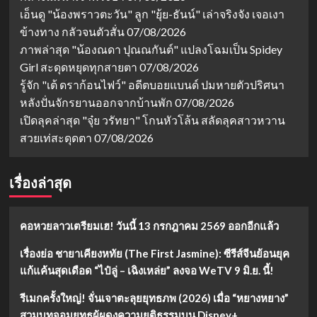
บ
ยอง
เอ็นดู "น้องพราวตะวัน" ลูก "ยุ้ย-ธันน์" เล่าจริงจัง เจอเงา
แมงมุม
จุใจ
(เฉิ
ครบ
ข้างทาง กลัวจนตัวสั่น
07/08/2026
งอี้
ทุก
ภาพล่าสุด "น้องณดา ปุณณกันต์" แปลงโฉมเป็น Spidey
&
แนว
Girl สะดุดหยุดทุกสายตา
07/08/2026
หลี่
(จีน,
อี้
เกาหลี,
รู้จัก "เต้ ดราก้อนไฟว์" อดีตบอยแบนด์ ปมหายตัวปริศนา
ถง)
ไทย)
หลังปั่นจักรยานออกจากบ้านพัก
07/08/2026
เปิดลุคล่าสุด "จุ๋ย วรัทยา" โกนหัวโล้น สลัดลุคสาวหวาน
สวยเท่สะดุดตา
07/08/2026
เรื่องล่าสุด
คอหวยลาวเตรียมเฮ! วันนี้ 13 กรกฎาคม 2569 ออกอีกแล้ว
เรื่องย่อ ชายาเคียงหทัย (The First Jasmine): ซีรีส์จีนย้อนยุค
แก้แค้นสุดเดือด “ไป๋ลู่ – เฉิงเหล่ย” ลงจอ WeTV 9 มิ.ย. นี้!
รีเมกครั้งใหญ่! จั่นเจาตะลุยยุทธภพ (2026) เมื่อ “หยางหยาง”
สวมบทจอมยุทธผู้ผดุงความยุติธรรมบน Disney+