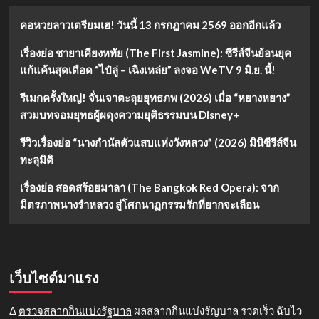
คอหวยลาวเตรียมเฮ! วันนี้ 13 กรกฎาคม 2569 ออกอีกแล้ว
เรื่องย่อ ชายาเคียงหทัย (The First Jasmine): ซีรีส์จีนย้อนยุค
แก้แค้นสุดเดือด “ไป๋ลู่ – เฉิงเหล่ย” ลงจอ WeTV 9 มิ.ย. นี้!
รีเมกครั้งใหญ่! จั่นเจาตะลุยยุทธภพ (2026) เมื่อ “หยางหยาง”
สวมบทจอมยุทธผู้ผดุงความยุติธรรมบน Disney+
รีวิวเรื่องย่อ “นางกำนัลตัวแสบแห่งวังหลวง” (2026) มินิซีรีส์จีน
ทะลุมิติ
เรื่องย่อ สอดสร้อยมาลา (The Bangkok Red Opera): จาก
มิตรภาพนางรำหลวง สู่โศกนาฏกรรมรักที่ยากจะเลือน
เว็บไซต์มาแรง
Δ
ตรวจสลากกินแบ่งรัฐบาล
ผลสลากกินแบ่งรัญบาล รวดเร็ว ฉับไว