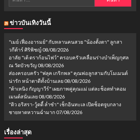
สำหรับ:
อาจารย์
ราศี
ลี่
มีน
กับ
ข่าวบันเทิงวันนี้
ราศี
สิงห์
โดย
อาจารย์
"เมย์ เฟื่องอารมย์" กับหลานคนสวย "น้องตั้งตา" ลูกสา
ธนกร
วกีต้าร์ ศิริพิชญ์
08/08/2026
อาลัย "เต้ ดราก้อนไฟว์" ครอบครัวเคลื่อนร่างบำเพ็ญกุศล
ณ วัดบัวขวัญ
08/08/2026
ส่องครอบครัว "ฟลุค เกริกพล" คุณพ่อลูกสามกับโมเมนต์
น่ารัก หน้าตาดีทั้งบ้านเลย
08/08/2026
"ต้าเหนิง กัญญาวีร์" เผยภาพคู่คุณแม่ แต่ละช็อตทำคอม
เมนต์สนั่นเลย
08/08/2026
"ดิว อริสรา-วู้ดดี้ ล่ำซำ" เช็กอินทะเล เปิดช็อตจูบกลาง
ชายหาดหวานฉ่ำมาก
07/08/2026
เรื่องล่าสุด