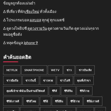
ข้อมูลถูกต้องแม่นยำ
Δ ที่เที่ยว ที่พัก
เชียงใหม่
ทั่วทั้งเมือง
Δ โปรแกรมบอล
ผลบอล
ทุกคู่ ทุกแมตช์
Δ ดูดวงไพ่ยิปซี
ดูดวงรายวัน
ดูดวงตามวันเกิด ดูดวงแม่นๆจาก
หมอดูชื่อดัง
Δ หลุดข้อมูล
iphone 9
คำค้นยอดฮิต
NETFLIX
SMARTPHONE
WETV
ข่าว
ข่าวบันเทิง
ข่าวมือถือ
ข่าววันนี้
ข่าวหวย
ข่าวไอที
คุณพี่เจ้าขา
คุณพี่เจ้าขาดิฉันเป็นห่านมิใช่หงส์
ซีรีส์
ซีรีส์จีน
ซีรีส์วาย
ซีรีส์เกาหลี
ซีรีส์ไทย
ซีรี่ย์
ซีรี่ย์จีน
ซีรี่ย์วาย
ซีรี่ย์เกาหลี