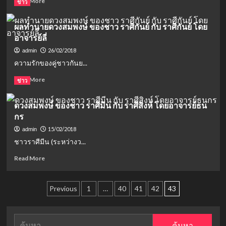
Read More
ข่าว
more
about
ผลทำนายดวงสมพงษ์ ของชาว ราศีกันย์ กับ ราศีกันย์ โดย
สงกรานต์
อาจารย์ลี่
ไม่
เล่น
26/02/2018
admin
น้ำ
ความรักของคู่ชาวกันย...
ไป
ไหว้
Read
Read More
ข่าว
พระ
more
9
about
ดวงสมพงษ์ ของชาว ราศีมีน กับ ราศีสิงห์ โดยอาจารย์ธน
วัด
ผล
รอบ
กร
ทำนาย
เกาะ
ดวง
15/02/2018
admin
รัตนโกสินทร์
สม
ชาวราศีมีน (ระหว่างว...
กัน
พงษ์
ของ
Read
Read More
ชาว
more
ราศี
about
กันย์
Posts
ดวง
Previous
1
…
40
41
42
43
กับ
สม
pagination
ราศี
พงษ์
กันย์
ของ
ค้นหา
โดย
ชาว