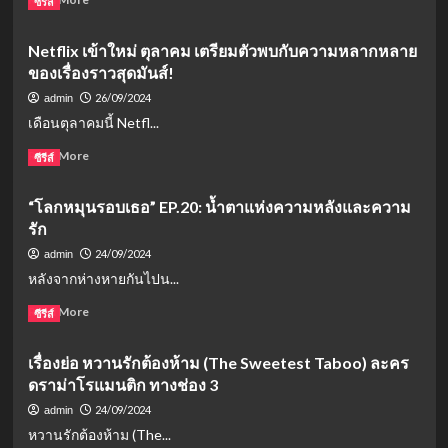
ซีรีส์
บท่าน
more
ประธาน)
about
Netflix เข้าใหม่ ตุลาคม เตรียมตัวพบกับความหลากหลาย
ซี
ทอง
รีส์
ของเรื่องราวสุดมันส์!
ประกาย
ภาค
แสด
26/09/2024
admin
แยก
EP.14:
เดือนตุลาคมนี้ Netfl...
สุด
ทอง
แซ่
ดี
Read
Read More
ซีรีส์
บ
ถึง
more
พร้อม
ทาง
about
เสิร์ฟ
“โลกหมุนรอบเธอ” EP.20: น้ำตาแห่งความหลังและความ
ตัน
Netflix
ความ
เมื่อ
รัก
เข้า
ฟิน
ความ
ใหม่
24/09/2024
admin
รัก
ตุลาคม
หลังจากห่างหายกันไปน...
ต้อง
เตรียม
แลก
ตัว
Read
Read More
ซีรีส์
ด้วย
พบ
more
คำ
กับ
about
ดูถูก
เรื่องย่อ หวานรักต้องห้าม (The Sweetest Taboo) ละคร
ความ
“โลก
หลาก
ดราม่าโรแมนติก ทางช่อง 3
หมุน
หลาย
รอบ
24/09/2024
admin
ของ
เธอ”
หวานรักต้องห้าม (The...
เรื่อง
EP.20: