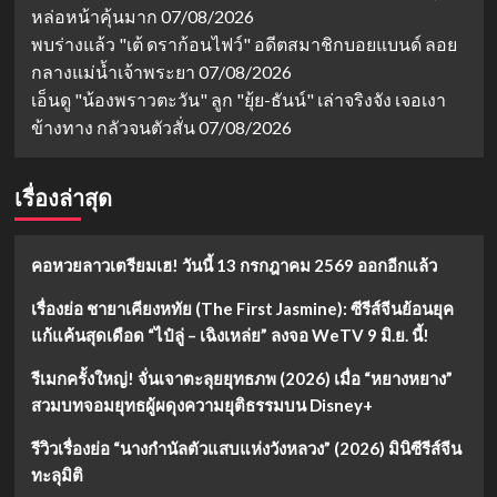
หล่อหน้าคุ้นมาก
07/08/2026
พบร่างแล้ว "เต้ ดราก้อนไฟว์" อดีตสมาชิกบอยแบนด์ ลอย
กลางแม่น้ำเจ้าพระยา
07/08/2026
เอ็นดู "น้องพราวตะวัน" ลูก "ยุ้ย-ธันน์" เล่าจริงจัง เจอเงา
ข้างทาง กลัวจนตัวสั่น
07/08/2026
เรื่องล่าสุด
คอหวยลาวเตรียมเฮ! วันนี้ 13 กรกฎาคม 2569 ออกอีกแล้ว
เรื่องย่อ ชายาเคียงหทัย (The First Jasmine): ซีรีส์จีนย้อนยุค
แก้แค้นสุดเดือด “ไป๋ลู่ – เฉิงเหล่ย” ลงจอ WeTV 9 มิ.ย. นี้!
รีเมกครั้งใหญ่! จั่นเจาตะลุยยุทธภพ (2026) เมื่อ “หยางหยาง”
สวมบทจอมยุทธผู้ผดุงความยุติธรรมบน Disney+
รีวิวเรื่องย่อ “นางกำนัลตัวแสบแห่งวังหลวง” (2026) มินิซีรีส์จีน
ทะลุมิติ