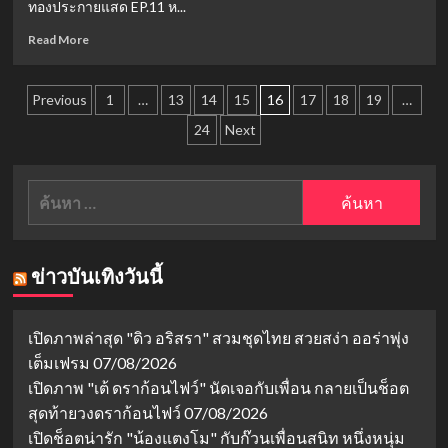
ทองประกายแสด EP.11 ห...
“โลก
สร้าง
หมุน
ปรากฏการณ์!
Read
Read More
รอบ
แฟน
more
เธอ”
ละคร
about
EP.19
Posts
เท
ทอง
Previous
1
…
13
14
15
16
17
18
19
…
คะแนน
ประกาย
pagination
ให้
24
Next
แสด
ฉาก
EP.11:
เปิด
สน
ตัว
ล่า
ค้นหา
ใบ
สำหรับ:
เฟิร์น
ถึง
นครบาล
ข่าวบันเทิงวันนี้
เจษ
จะ
ช่วย
เปิดภาพล่าสุด "ดิว อริสรา" สวมชุดไทย สวยสง่า ออร่าพุ่ง
ปกป้อง
เธอ
เต็มเฟรม
07/08/2026
ได้
เปิดภาพ "เต้ ดราก้อนไฟว์" นัดเจอกับเพื่อน กลายเป็นช็อต
หรือ
สุดท้ายวงดราก้อนไฟว์
07/08/2026
ไม่?
เปิดช็อตน่ารัก "น้องแตงโม" กับก๊วนเพื่อนสนิท หนึ่งหนุ่ม