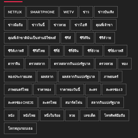
NETFLIX
SMARTPHONE
WETV
ข่าว
ข่าวบันเทิง
ข่าวมือถือ
ข่าววันนี้
ข่าวหวย
ข่าวไอที
คุณพี่เจ้าขา
คุณพี่เจ้าขาดิฉันเป็นห่านมิใช่หงส์
ซีรีส์
ซีรีส์จีน
ซีรีส์วาย
ซีรีส์เกาหลี
ซีรีส์ไทย
ซีรี่ย์
ซีรี่ย์จีน
ซีรี่ย์วาย
ซีรี่ย์เกาหลี
ดาราจีน
ตรวจสลาก
ตรวจสลากกินแบ่งรัฐบาล
ตรวจหวย
ทอง
ทองประกายแสด
ผลสลาก
ผลสลากกินแบ่งรัฐบาล
ภาพยนตร์
ภาพยนตร์ไทย
ราคาทอง
ราคาทองวันนี้
ละคร
ละครช่อง 3
ละครช่อง ONE31
ละครไทย
สมาร์ตโฟน
สลากกินแบ่งรัฐบาล
หนัง
หนังไทย
หนึ่งในร้อย
หวย
เลขเด็ด
โทรศัพท์มือถือ
โลกหมุนรอบเธอ