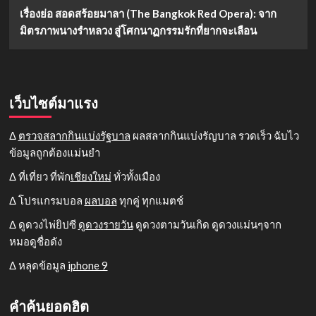
เรื่องย่อ สอดสร้อยมาลา (The Bangkok Red Opera): จาก
มิตรภาพนางรำหลวง สู่โศกนาฏกรรมรักที่ยากจะเลือน
เว็บไซต์มาแรง
Δ
ตรวจสลากกินแบ่งรัฐบาล
ผลสลากกินแบ่งรัญบาล รวดเร็ว ฉับไว
ข้อมูลถูกต้องแม่นยำ
Δ ที่เที่ยว ที่พัก
เชียงใหม่
ทั่วทั้งเมือง
Δ โปรแกรมบอล
ผลบอล
ทุกคู่ ทุกแมตช์
Δ ดูดวงไพ่ยิปซี
ดูดวงรายวัน
ดูดวงตามวันเกิด ดูดวงแม่นๆจาก
หมอดูชื่อดัง
Δ หลุดข้อมูล
iphone 9
คำค้นยอดฮิต