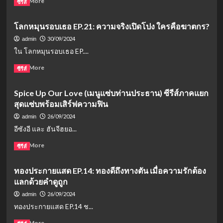
Read More
ซีรีส์
more
about
โลกหมุนรอบเธอ EP.21: ความจริงเปิดโปง ใครคือฆาตกร?
โลก
หมุน
30/09/2024
admin
รอบ
ใน โลกหมุนรอบเธอ EP....
เธอ
ตอน
Read
Read More
ซีรีส์
จบ:
more
ความ
about
Spice Up Our Love (เมนูแซ่บท่านประธาน) ซีรีส์ภาคแยก
รัก
โลก
สุดแซ่บพร้อมเสิร์ฟความฟิน
มิตรภาพ
หมุน
และ
รอบ
26/09/2024
admin
บท
เธอ
อีซังอี และ ฮันจีฮยอ...
ทดสอบ
EP.21:
สุดท้าย
ความ
Read
Read More
ซีรีส์
จริง
more
เปิดโปง
about
ทองประกายแสด EP.14: ทองดีถึงทางตัน เมื่อความรักต้อง
ใคร
Spice
คือ
แลกด้วยคำดูถูก
Up
ฆาตกร?
Our
26/09/2024
admin
Love
ทองประกายแสด EP.14 ช...
(เมนู
แซ่
Read
Read More