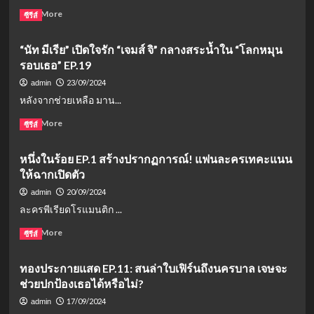
ราว
น้ำตา
Read
Read More
ซีรีส์
สุด
แห่ง
more
มันส์!
ความ
about
“นัท มีเรีย” เปิดใจรัก “เจมส์ จิ” กลางสระน้ำใน “โลกหมุน
หลัง
เรื่อง
และ
รอบเธอ” EP.19
ย่อ
ความ
หวาน
23/09/2024
admin
รัก
รัก
หลังจากช่วยเหลือ มาน...
ต้อง
ห้าม
Read
Read More
ซีรีส์
(The
more
Sweetest
about
หนึ่งในร้อย EP.1 สร้างปรากฏการณ์! แฟนละครเทคะแนน
Taboo)
“นัท
ละคร
ให้ฉากเปิดตัว
มี
ดราม่า
เรีย”
20/09/2024
admin
โร
เปิด
ละครพีเรียดโรแมนติก ...
แมน
ใจ
ติก
รัก
Read
Read More
ซีรีส์
ทาง
“เจมส์
more
ช่อง
จิ”
about
3
ทองประกายแสด EP.11: สนล่าใบเฟิร์นถึงนครบาล เจษจะ
กลาง
หนึ่ง
สระ
ช่วยปกป้องเธอได้หรือไม่?
ใน
น้ำ
ร้อย
17/09/2024
admin
ใน
EP.1