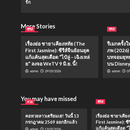
รัก
More Stories
ซีรีส์
ซีรีส์
เรื่องย่อ ชายาเคียงหทัย (The
รีเมกครั้งใ
First Jasmine): ซีรีส์จีนย้อนยุค
ภพ (2026)
แก้แค้นสุดเดือด “ไป๋ลู่ – เฉิงเหล่
บทจอมยุทธ
ย” ลงจอ WeTV 9 มิ.ย. นี้!
บน Disne
29/05/2026
07
admin
admin
You may have missed
หวย
ซีรีส์
คอหวยลาวเตรียมเฮ! วันนี้ 13
เรื่องย่อ ชายาเคีย
กรกฎาคม 2569 ออกอีกแล้ว
First Jasmine): ซีร
แก้แค้นสุดเดือด “ไป๋
13/07/2026
admin