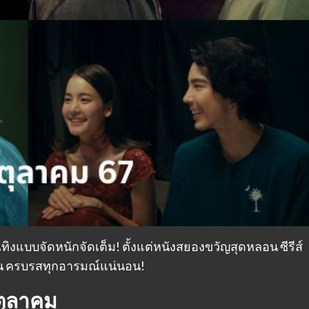
ทิงแบบจัดหนักจัดเต็ม! ตั้งแต่หนังสยองขวัญสุดหลอน ซีรีส์
ิน ครบรสทุกอารมณ์แน่นอน!
 ตุลาคม