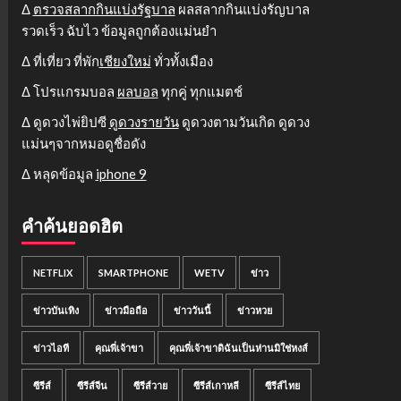
Δ
ตรวจสลากกินแบ่งรัฐบาล
ผลสลากกินแบ่งรัญบาล
รวดเร็ว ฉับไว ข้อมูลถูกต้องแม่นยำ
Δ ที่เที่ยว ที่พัก
เชียงใหม่
ทั่วทั้งเมือง
Δ โปรแกรมบอล
ผลบอล
ทุกคู่ ทุกแมตช์
Δ ดูดวงไพ่ยิปซี
ดูดวงรายวัน
ดูดวงตามวันเกิด ดูดวง
แม่นๆจากหมอดูชื่อดัง
Δ หลุดข้อมูล
iphone 9
คำค้นยอดฮิต
NETFLIX
SMARTPHONE
WETV
ข่าว
ข่าวบันเทิง
ข่าวมือถือ
ข่าววันนี้
ข่าวหวย
ข่าวไอที
คุณพี่เจ้าขา
คุณพี่เจ้าขาดิฉันเป็นห่านมิใช่หงส์
ซีรีส์
ซีรีส์จีน
ซีรีส์วาย
ซีรีส์เกาหลี
ซีรีส์ไทย