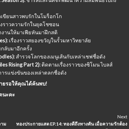
 Season 3):
ชาร์ลีและนิคจะพัฒนาความสัมพันธ์ไปถึง
กเขียนสาวพบรักในโมร็อกโก
่องราวความรักในยุคโชซอน
ำงานให้มาเฟียหันมาฝึกสติ
es):
เรื่องราวสยองขวัญในรั้วมหาวิทยาลัย
กลับมาอีกครั้ง
oodles):
สำรวจโลกของเมนูเส้นกับเหล่าเชฟชื่อดัง
les Rising Part 2):
ติดตามเรื่องราวของซิโมน ไบลส์
ารแข่งขันของเหล่าตลกชื่อดัง
กมายรอให้คุณได้ค้นพบ!
เดตนะคะ
Next
วาม
ทองประกายแสด EP.14: ทองดีถึงทางตัน เมื่อความรักต้อง