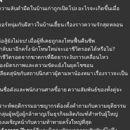
ความลับดำมืดในบ้านเก่าถูกเปิดโปง อะไรจะเกิดขึ้นเมื่อ
อร์หนุ่มกับผีสาวในบ้านเฮี้ยน เรื่องราวความรักสุดหลอน
อสู้ยังไม่จบ! เมื่อผู้ที่เคยถูกลงโทษฟื้นคืนชีพ
กลับมาอีกครั้ง นักโทษใหม่จะเอาชีวิตรอดได้หรือไม่?
าชีวิตรอดจากฆาตกรที่ฉีดยาระงับการเคลื่อนไหว
วของมิตรภาพและความขัดแย้งในยุคโชซอน
กลียดสุนัขกับสถาปนิกสาวผู้ตามหาน้องหมา เรื่องราวจะเป็น
ยนชื่อดังและพนักงานศาลขี้อาย ความสัมพันธ์ของทั้งคู่จะ
คราะห์พฤติกรรมอาชญากรต้องตั้งคำถามกับความยุติธรรม
ลุ่มผู้หญิงผู้กล้าหาญเริ่มธุรกิจผลิตภัณฑ์สำหรับผู้ใหญ่
องเผชิญหน้ากับความท้าทายครั้งใหญ่ที่สุด