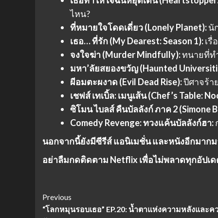
เธอทำให้ใจฉันหยุดเต้น (Heartstopper:
ไหน?
ที่หมายใจโดดเดี่ยว (Lonely Planet):
นั
เธอ… ที่รัก (My Dearest: Season 1):
เรื
จงใจฆ่า (Murder Mindfully):
ทนายที่ท
มหา’ลัยสยองขวัญ (Haunted Universiti
ผีอมตะผงาด (Evil Dead Rise):
ปีศาจร้าย
เชฟส์ เทเบิ้ล: เมนูเส้น (Chef’s Table: N
ซิโมน ไบลส์ คืนบัลลังก์ ภาค 2 (Simone Bi
Comedy Revenge: ทวงแค้นบัลลังก์ฮา:
ก
นอกจากนี้ยังมีซีรีส์ แอนิเมชั่น และหนังอีกมา
อย่าลืมกดติดตาม Netflix เพื่อไม่พลาดทุกอัป
Post
Previous
“โลกหมุนรอบเธอ” EP.20: น้ำตาแห่งความหลังและค
Navigation