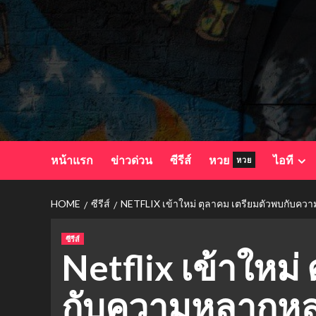
Skip
to
content
หน้าแรก
ข่าวด่วน
ซีรีส์
หวย
ไอที
หวย
HOME
ซีรีส์
NETFLIX เข้าใหม่ ตุลาคม เตรียมตัวพบกับควา
ซีรีส์
Netflix เข้าใหม่
กับความหลากหลา