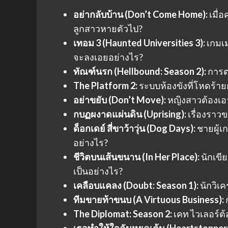
อย่ากลับบ้าน (Don’t Come Home):
เมื่อ
ลูกสาวหายตัวไป?
เทอม 3 (Haunted Universities 3):
เกมเม
จะลงเอยอย่างไร?
ทัณฑ์นรก (Hellbound: Season 2):
การต่
The Platform 2:
ระบบห้องขังที่โหดร้าย
อย่าขยับ (Don’t Move):
หญิงสาวต้องเอ
กบฏผงาดแผ่นดิน (Uprising):
เรื่องรา
ด็อกเดย์ สี่ขาว้าวุ่น (Dog Days):
ชายผู้เ
อย่างไร?
ชีวิตบนเส้นขนาน (In Her Place):
นักเขี
เป็นอย่างไร?
เคลือบแคลง (Doubt: Season 1):
นักวิเ
ทีมขายท้าขนบ (A Virtuous Business):
ก
The Diplomat: Season 2:
เคท ไวเลอร์ต้