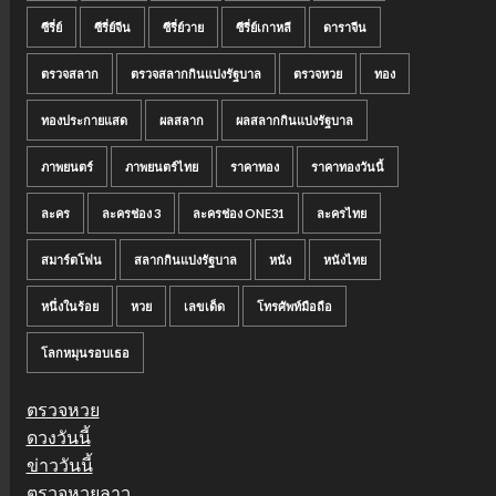
ซีรี่ย์
ซีรี่ย์จีน
ซีรี่ย์วาย
ซีรี่ย์เกาหลี
ดาราจีน
ตรวจสลาก
ตรวจสลากกินแบ่งรัฐบาล
ตรวจหวย
ทอง
ทองประกายแสด
ผลสลาก
ผลสลากกินแบ่งรัฐบาล
ภาพยนตร์
ภาพยนตร์ไทย
ราคาทอง
ราคาทองวันนี้
ละคร
ละครช่อง 3
ละครช่อง ONE31
ละครไทย
สมาร์ตโฟน
สลากกินแบ่งรัฐบาล
หนัง
หนังไทย
หนึ่งในร้อย
หวย
เลขเด็ด
โทรศัพท์มือถือ
โลกหมุนรอบเธอ
ตรวจหวย
ดวงวันนี้
ข่าววันนี้
ตรวจหวยลาว