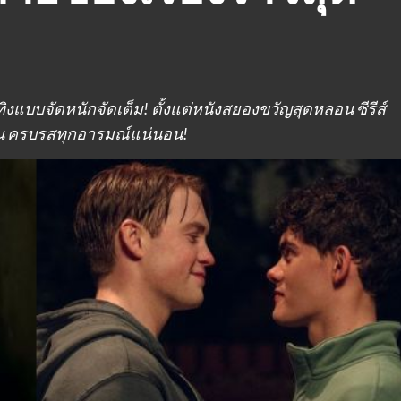
เทิงแบบจัดหนักจัดเต็ม! ตั้งแต่หนังสยองขวัญสุดหลอน ซีรีส์
ิน ครบรสทุกอารมณ์แน่นอน!