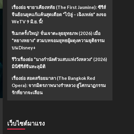
เรื่องย่อ ชายาเคียงหทัย (The First Jasmine): ซีรีส์
จีนย้อนยุคแก้แค้นสุดเดือด “ไป๋ลู่ – เฉิงเหล่ย” ลงจอ
WeTV 9 มิ.ย. นี้!
รีเมกครั้งใหญ่! จั่นเจาตะลุยยุทธภพ (2026) เมื่อ
“หยางหยาง” สวมบทจอมยุทธผู้ผดุงความยุติธรรม
บน Disney+
รีวิวเรื่องย่อ “นางกำนัลตัวแสบแห่งวังหลวง” (2026)
มินิซีรีส์จีนทะลุมิติ
เรื่องย่อ สอดสร้อยมาลา (The Bangkok Red
Opera): จากมิตรภาพนางรำหลวง สู่โศกนาฏกรรม
รักที่ยากจะเลือน
เว็บไซต์มาแรง