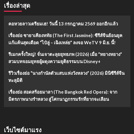
เรื่องล่าสุด
คอหวยลาวเตรียมเฮ! วันนี้ 13 กรกฎาคม 2569 ออกอีกแล้ว
เรื่องย่อ ชายาเคียงหทัย (The First Jasmine): ซีรีส์จีนย้อนยุค
แก้แค้นสุดเดือด “ไป๋ลู่ – เฉิงเหล่ย” ลงจอ WeTV 9 มิ.ย. นี้!
รีเมกครั้งใหญ่! จั่นเจาตะลุยยุทธภพ (2026) เมื่อ “หยางหยาง”
สวมบทจอมยุทธผู้ผดุงความยุติธรรมบน Disney+
รีวิวเรื่องย่อ “นางกำนัลตัวแสบแห่งวังหลวง” (2026) มินิซีรีส์จีน
ทะลุมิติ
เรื่องย่อ สอดสร้อยมาลา (The Bangkok Red Opera): จาก
มิตรภาพนางรำหลวง สู่โศกนาฏกรรมรักที่ยากจะเลือน
เว็บไซต์มาแรง