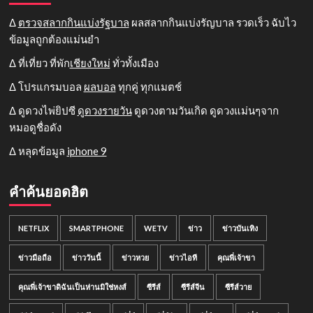
Δ
ตรวจสลากกินแบ่งรัฐบาล
ผลสลากกินแบ่งรัญบาล รวดเร็ว ฉับไว
ข้อมูลถูกต้องแม่นยำ
Δ ที่เที่ยว ที่พัก
เชียงใหม่
ทั่วทั้งเมือง
Δ โปรแกรมบอล
ผลบอล
ทุกคู่ ทุกแมตช์
Δ ดูดวงไพ่ยิปซี
ดูดวงรายวัน
ดูดวงตามวันเกิด ดูดวงแม่นๆจาก
หมอดูชื่อดัง
Δ หลุดข้อมูล
iphone 9
คำค้นยอดฮิต
NETFLIX
SMARTPHONE
WETV
ข่าว
ข่าวบันเทิง
ข่าวมือถือ
ข่าววันนี้
ข่าวหวย
ข่าวไอที
คุณพี่เจ้าขา
คุณพี่เจ้าขาดิฉันเป็นห่านมิใช่หงส์
ซีรีส์
ซีรีส์จีน
ซีรีส์วาย