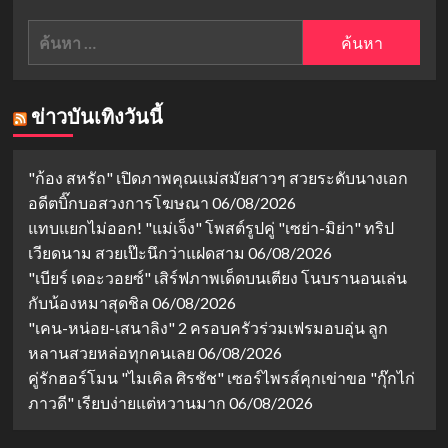
about
ค้นหา
ข่าว
ราคา
สำหรับ:
ทองคำ
06
สิงหาคม
ข่าวบันเทิงวันนี้
2562
(ภาค
เช้า)
"ก้อง สหรัถ" เปิดภาพคุณแม่สมัยสาวๆ สวยระดับนางเอก
อดีตบิ๊กบอสวงการโฆษณา
06/08/2026
แทบแยกไม่ออก! "แม่เจ็ง" โพสต์รูปคู่ "เซย่า-มิย่า" ทริป
เวียดนาม สวยเป๊ะนึกว่าแฝดสาม
06/08/2026
"เบียร์ เดอะวอยซ์" เสิร์ฟภาพเด็ดบนเตียง โนบรานอนเล่น
กับน้องหมาสุดชิล
06/08/2026
"เคน-หน่อย-เสนาลิง" 2 ครอบครัวร่วมเฟรมอบอุ่น ลูก
หลานสวยหล่อทุกคนเลย
06/08/2026
คู่รักฮอร์โมน "ไมเคิล ศิรชัช" เซอร์ไพรส์คุกเข่าขอ "กุ๊กไก่
ภาวดี" เรียบง่ายแต่หวานมาก
06/08/2026