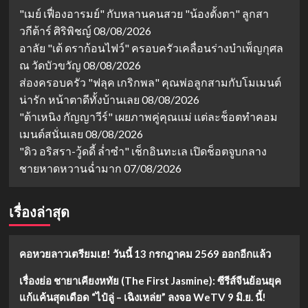
2563
"เมย์ เฟื่องอารมย์" กับหลานคนสวย "น้องตั้งตา" ลูกสา
วกีต้าร์ ศิริพิชญ์
08/08/2026
อาลัย "เต้ ดราก้อนไฟว์" ครอบครัวเคลื่อนร่างบำเพ็ญกุศล
ณ วัดบัวขวัญ
08/08/2026
ส่องครอบครัว "ฟลุค เกริกพล" คุณพ่อลูกสามกับโมเมนต์
น่ารัก หน้าตาดีทั้งบ้านเลย
08/08/2026
"ต้าเหนิง กัญญาวีร์" เผยภาพคู่คุณแม่ แต่ละช็อตทำคอม
เมนต์สนั่นเลย
08/08/2026
"ดิว อริสรา-วู้ดดี้ ล่ำซำ" เช็กอินทะเล เปิดช็อตจูบกลาง
ชายหาดหวานฉ่ำมาก
07/08/2026
เรื่องล่าสุด
คอหวยลาวเตรียมเฮ! วันนี้ 13 กรกฎาคม 2569 ออกอีกแล้ว
เรื่องย่อ ชายาเคียงหทัย (The First Jasmine): ซีรีส์จีนย้อนยุค
แก้แค้นสุดเดือด “ไป๋ลู่ – เฉิงเหล่ย” ลงจอ WeTV 9 มิ.ย. นี้!