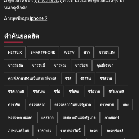
Δ ดูดวงไพ่ยิปซี
ดูดวงรายวัน
ดูดวงตามวันเกิด ดูดวงแม่นๆจาก
หมอดูชื่อดัง
Δ หลุดข้อมูล
iphone 9
คำค้นยอดฮิต
NETFLIX
SMARTPHONE
WETV
ข่าว
ข่าวบันเทิง
ข่าวมือถือ
ข่าววันนี้
ข่าวหวย
ข่าวไอที
คุณพี่เจ้าขา
คุณพี่เจ้าขาดิฉันเป็นห่านมิใช่หงส์
ซีรีส์
ซีรีส์จีน
ซีรีส์วาย
ซีรีส์เกาหลี
ซีรีส์ไทย
ซีรี่ย์
ซีรี่ย์จีน
ซีรี่ย์วาย
ซีรี่ย์เกาหลี
ดาราจีน
ตรวจสลาก
ตรวจสลากกินแบ่งรัฐบาล
ตรวจหวย
ทอง
ทองประกายแสด
ผลสลาก
ผลสลากกินแบ่งรัฐบาล
ภาพยนตร์
ภาพยนตร์ไทย
ราคาทอง
ราคาทองวันนี้
ละคร
ละครช่อง 3