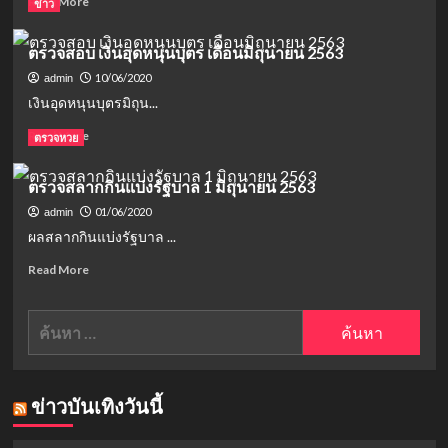
Read More
ข่าว
more
about
ตรวจสอบ เงินอุดหนุนบุตร เดือนมิถุนายน 2563
อ่าง
น้ำมนต์
10/06/2020
admin
ตี๋
เงินอุดหนุนบุตรมิถุน...
สำเภา
ทอง-
Read
Read More
ตรวจหวย
ไอ้
more
ไข่
about
ตรวจสลากกินแบ่งรัฐบาล 1 มิถุนายน 2563
วัด
ตรวจ
เจดีย์
สอบ
01/06/2020
admin
ส่อง
เงิน
ผลสลากกินแบ่งรัฐบาล ...
เลข
อุดหนุน
เด็ด
บุตร
Read
Read More
3
เดือน
more
งวด
มิถุนายน
about
ค้นหา
ติด
2563
ตรวจ
สลาก
สำหรับ:
กิน
แบ่ง
รัฐบาล
ข่าวบันเทิงวันนี้
1
มิถุนายน