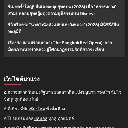
รีเมกครั้งใหญ่! จั่นเจาตะลุยยุทธภพ (2026) เมื่อ “หยางหยาง”
สวมบทจอมยุทธผู้ผดุงความยุติธรรมบน Disney+
รีวิวเรื่องย่อ “นางกำนัลตัวแสบแห่งวังหลวง” (2026) มินิซีรีส์จีน
ทะลุมิติ
เรื่องย่อ สอดสร้อยมาลา (The Bangkok Red Opera): จาก
มิตรภาพนางรำหลวง สู่โศกนาฏกรรมรักที่ยากจะเลือน
เว็บไซต์มาแรง
Δ
ตรวจสลากกินแบ่งรัฐบาล
ผลสลากกินแบ่งรัญบาล รวดเร็ว ฉับไว
ข้อมูลถูกต้องแม่นยำ
Δ ที่เที่ยว ที่พัก
เชียงใหม่
ทั่วทั้งเมือง
Δ โปรแกรมบอล
ผลบอล
ทุกคู่ ทุกแมตช์