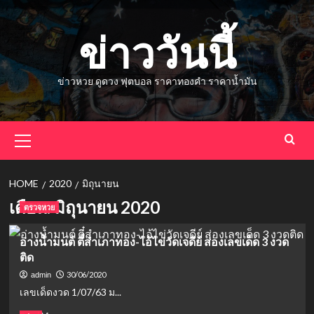
Skip
to
ข่าววันนี้
content
ข่าวหวย ดูดวง ฟุตบอล ราคาทองคำ ราคาน้ำมัน
Primary
Menu
HOME
2020
มิถุนายน
เดือน:
มิถุนายน 2020
ตรวจหวย
อ่างน้ำมนต์ ตี๋สำเภาทอง-ไอ้ไข่วัดเจดีย์ ส่องเลขเด็ด 3 งวด
ติด
30/06/2020
admin
เลขเด็ดงวด 1/07/63 ม...
Read