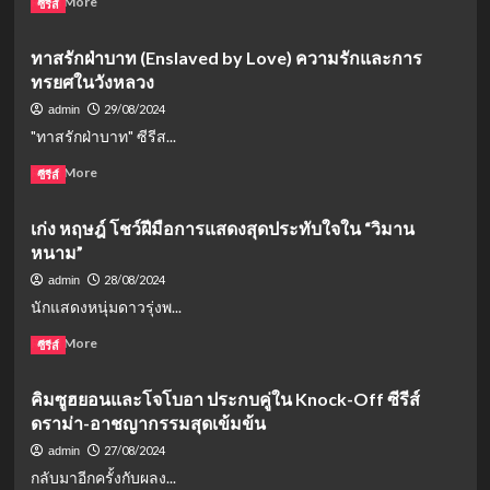
Read More
ซีรีส์
more
about
ทาสรักฝ่าบาท (Enslaved by Love) ความรักและการ
ปรปักษ์
ทรยศในวังหลวง
จำนน
(The
29/08/2024
admin
Prisoner
"ทาสรักฝ่าบาท" ซีรีส...
of
Beauty)
Read
Read More
ซีรีส์
ซี
more
รีส์
about
เก่ง หฤษฎ์ โชว์ฝีมือการแสดงสุดประทับใจใน “วิมาน
จีน
ทาส
พีเรียด
หนาม”
รัก
โร
ฝ่า
28/08/2024
admin
แมน
บาท
นักแสดงหนุ่มดาวรุ่งพ...
ติ
(Enslaved
กด
by
Read
Read More
ซีรีส์
ราม่
Love)
more
า
ความ
about
คิมซูฮยอนและโจโบอา ประกบคู่ใน Knock-Off ซีรีส์
รัก
เก่ง
และ
ดราม่า-อาชญากรรมสุดเข้มข้น
หฤษฎ์
การ
โชว์
27/08/2024
admin
ทรยศ
ฝีมือ
กลับมาอีกครั้งกับผลง...
ใน
การ