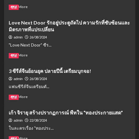
วัง
แสดง
Read
Read More
ซีรีส์
หลวง
สุด
more
ประทับ
about
Love Next Door รักอยู่ประตูถัดไป ความรักที่ซับซ้อนและ
ใจใน
คิม
“วิมาน
มิตรภาพที่แปรเปลี่ยน
ซูฮ
หนาม”
ยอน
26/08/2024
admin
และ
"Love Next Door" ซีร...
โจ
โบอา
Read
Read More
ซีรีส์
ประกบ
more
คู่
about
3 ซีรีส์จีนย้อนยุค ปลายปีนี้ เตรียมบุกจอ!
ใน
Love
Knock-
Next
26/08/2024
admin
Off
Door
แฟนซีรีส์จีนเตรียมตั...
ซี
รัก
รีส์
อยู่
Read
Read More
ซีรีส์
ดราม่า-
ประตู
more
อาชญากรรม
ถัด
about
เก้า จิรายุ สร้างปรากฏการณ์ พีทใน “ทองประกายแสด”
สุด
ไป
3
เข้ม
ความ
ซี
22/08/2024
admin
ข้น
รัก
รีส์
ในละครเรื่อง "ทองประ...
ที่
จีน
ซับ
ย้อน
Read
Read More
ซีรีส์