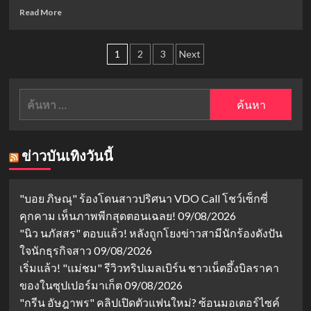
Heroin
เงิน
Read
Read More
EP.2
รัดตัว
more
คุกคาม
about
รัก
Posts
พร
1
2
3
Next
ของ
ชีวัน:
pagination
ทอง
ดวงใจ
ดี
เทว
ค้นหา
และ
พรหม
สำหรับ:
พีท
เรื่อง
ราว
ความ
ข่าวบันเทิงวันนี้
รัก
ที่
ข้าม
ผ่าน
"บอย ภิษณุ" ร้องโดนสาวปริศนา VDO Call โชว์เซ็กซี่
กาล
คุกคาม เห็นภาพพีกสุดตอนเฉลย!
09/08/2026
เวลา
"นิว นภัสสร" ตอบแล้ว! หลังถูกโยงข่าวสามีนักร้องดังปัน
และ
ชนชั้น
ใจนักธุรกิจสาว
09/08/2026
เริ่มแล้ว! "แม่ชม" รีวิวทริปเมลเบิร์น ชาวเน็ตอึ้งบิลราคา
ของในซุปเปอร์มาเก็ต
09/08/2026
"กรีน อัษฎาพร" คลิปเปิดตัวแฟนใหม่? ซ้อนมอเตอร์ไซค์