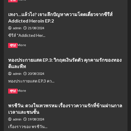
ซ้อน
ยุค
more
และ
ปลาย
about
เหงา…แล้วไง? เจาะลึกปัญหาความโดดเดี่ยวจากซีรีส์
มิตรภาพ
ปี
เก้า
Addicted Heroin EP.2
ที่
นี้
จิ
แปร
เตรียม
รายุ
21/08/2024
admin
เปลี่ยน
บุก
สร้าง
ซีรีส์ "Addicted Her...
จอ!
ปรากฏการณ์
พีท
Read
Read More
ซีรีส์
ใน
more
“ทอง
about
ทองประกายแสด EP.3: วิกฤตเงินรัดตัว คุกคามรักของทอง
ประกาย
เหงา…
แสด”
ดีและพีท
แล้ว
ไง?
20/08/2024
admin
เจาะ
ทองประกายแสด EP.3 คว...
ลึก
ปัญหา
Read
Read More
ซีรีส์
ความ
more
โดด
about
พรชีวัน: ดวงใจเทวพรหม เรื่องราวความรักที่ข้ามผ่านกาล
เดี่ยว
ทอง
จาก
เวลาและชนชั้น
ประกาย
ซี
แสด
19/08/2024
admin
รีส์
EP.3:
เรื่องราวของ พรชีวัน...
Addicted
วิกฤต