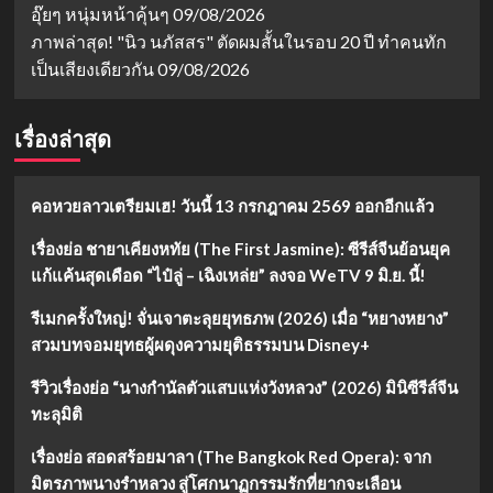
อุ๊ยๆ หนุ่มหน้าคุ้นๆ
09/08/2026
ภาพล่าสุด! "นิว นภัสสร" ตัดผมสั้นในรอบ 20 ปี ทำคนทัก
เป็นเสียงเดียวกัน
09/08/2026
เรื่องล่าสุด
คอหวยลาวเตรียมเฮ! วันนี้ 13 กรกฎาคม 2569 ออกอีกแล้ว
เรื่องย่อ ชายาเคียงหทัย (The First Jasmine): ซีรีส์จีนย้อนยุค
แก้แค้นสุดเดือด “ไป๋ลู่ – เฉิงเหล่ย” ลงจอ WeTV 9 มิ.ย. นี้!
รีเมกครั้งใหญ่! จั่นเจาตะลุยยุทธภพ (2026) เมื่อ “หยางหยาง”
สวมบทจอมยุทธผู้ผดุงความยุติธรรมบน Disney+
รีวิวเรื่องย่อ “นางกำนัลตัวแสบแห่งวังหลวง” (2026) มินิซีรีส์จีน
ทะลุมิติ
เรื่องย่อ สอดสร้อยมาลา (The Bangkok Red Opera): จาก
มิตรภาพนางรำหลวง สู่โศกนาฏกรรมรักที่ยากจะเลือน