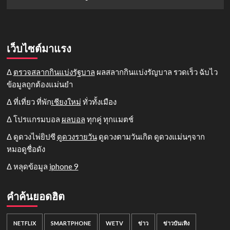
เว็บไซต์มาแรง
Δ
ตรวจสลากกินแบ่งรัฐบาล
ผลสลากกินแบ่งรัญบาล รวดเร็ว ฉับไว
ข้อมูลถูกต้องแม่นยำ
Δ ที่เที่ยว ที่พัก
เชียงใหม่
ทั่วทั้งเมือง
Δ โปรแกรมบอล
ผลบอล
ทุกคู่ ทุกแมตช์
Δ ดูดวงไพ่ยิปซี
ดูดวงรายวัน
ดูดวงตามวันเกิด ดูดวงแม่นๆจาก
หมอดูชื่อดัง
Δ หลุดข้อมูล
iphone 9
คำค้นยอดฮิต
NETFLIX
SMARTPHONE
WETV
ข่าว
ข่าวบันเทิง