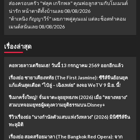
ส่องครอบครัว "ฟลุค เกริกพล" คุณพ่อลูกสามกับโมเมนต์
น่ารัก หน้าตาดีทั้งบ้านเลย
08/08/2026
"ต้าเหนิง กัญญาวีร์" เผยภาพคู่คุณแม่ แต่ละช็อตทำคอม
เมนต์สนั่นเลย
08/08/2026
เรื่องล่าสุด
คอหวยลาวเตรียมเฮ! วันนี้ 13 กรกฎาคม 2569 ออกอีกแล้ว
เรื่องย่อ ชายาเคียงหทัย (The First Jasmine): ซีรีส์จีนย้อนยุค
แก้แค้นสุดเดือด “ไป๋ลู่ – เฉิงเหล่ย” ลงจอ WeTV 9 มิ.ย. นี้!
รีเมกครั้งใหญ่! จั่นเจาตะลุยยุทธภพ (2026) เมื่อ “หยางหยาง”
สวมบทจอมยุทธผู้ผดุงความยุติธรรมบน Disney+
รีวิวเรื่องย่อ “นางกำนัลตัวแสบแห่งวังหลวง” (2026) มินิซีรีส์จีน
ทะลุมิติ
เรื่องย่อ สอดสร้อยมาลา (The Bangkok Red Opera): จาก