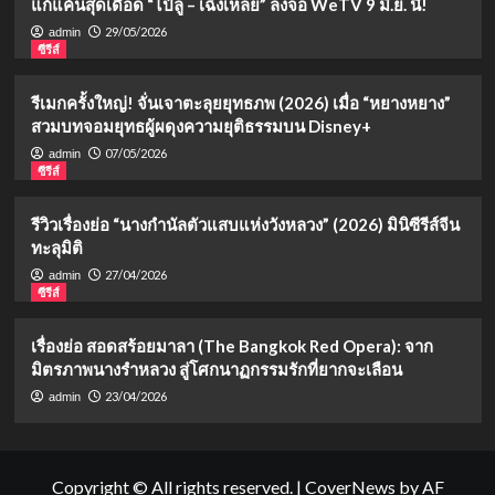
แก้แค้นสุดเดือด “ไป๋ลู่ – เฉิงเหล่ย” ลงจอ WeTV 9 มิ.ย. นี้!
29/05/2026
admin
ซีรีส์
รีเมกครั้งใหญ่! จั่นเจาตะลุยยุทธภพ (2026) เมื่อ “หยางหยาง”
สวมบทจอมยุทธผู้ผดุงความยุติธรรมบน Disney+
07/05/2026
admin
ซีรีส์
รีวิวเรื่องย่อ “นางกำนัลตัวแสบแห่งวังหลวง” (2026) มินิซีรีส์จีน
ทะลุมิติ
27/04/2026
admin
ซีรีส์
เรื่องย่อ สอดสร้อยมาลา (The Bangkok Red Opera): จาก
มิตรภาพนางรำหลวง สู่โศกนาฏกรรมรักที่ยากจะเลือน
23/04/2026
admin
Copyright © All rights reserved.
|
CoverNews
by AF