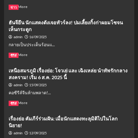
ซิ
เมา
Read
Read More
ข่าว
นเดอเรล
แล้ว
more
ล่า
ขับ
about
กลาย
ฮันจีอึน นักแสดงดังเจอทัวร์ลง! ปมเลี้ยงกิ้งก่าผอมโซจน
ถูก
เรื่อง
เป็น
ถอด
เห็นกระดูก
ย่อ
หนัง
จาก
เจ้า
16/09/2025
admin
สยอง
ซี
คุณ
กลายเป็นประเด็นร้อนแ...
ขวัญ
รีส์
พี่
ใหม่
กับ
Read
Read More
ซีรีส์
กลาง
อี
more
คัน
นาง
about
🚨
เหนือสมรภูมิ เรื่องย่อ: โจวเย่ และ เฉิงเหล่ย นำทัพรักกลาง
คำ
ฮัน
ดวง
สงคราม! เริ่ม 6 ส.ค. 2025 นี้
จี
EP.5:
อึน
15/09/2025
admin
คำ
นัก
คอซีรีส์จีนห้ามพลาด!...
ดวง
แสดง
บุก
ดัง
Read
Read More
ซีรีส์
คุก
เจอ
more
เสี่ยง
ทัวร์
about
ตาย!
เรื่องย่อ คัมภีร์ร่วมฝัน: เมื่อนักแสดงทะลุมิติไปในโลก
ลง!
เหนือ
หวัง
ปม
นิยาย!
สมรภูมิ
ช่วย
เลี้ยง
เรื่อง
12/09/2025
admin
ขุน
กิ้งก่า
ย่อ: