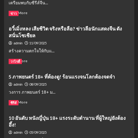
เตรียมพบกับซีรีส์จีน...
เอก
ผอมโซ
โจ
พ้น
จน
วเย่
Read
Read More
ข่าว
ผิด
เห็น
และ
more
กระดูก
เฉิง
about
อวี๋เมิ่งหลง เสียชีวิต จริงหรือลือ? ข่าวลือนักแสดงจีน ดัง
เหล่
เรื่อง
ย
สนั่นโซเชียล
ย่อ
นำ
คัมภีร์
11/09/2025
admin
ทัพ
ร่วม
สร้างความตกใจให้กับแ...
รัก
ฝัน:
กลาง
เมื่อ
Read
Read More
วาไรตี้
สงคราม!
นัก
more
เริ่ม
แสดง
about
6
5 ภาพยนตร์ 18+ ที่ต้องดู! ร้อนแรงจนโลกต้องจดจำ
ทะลุ
อ
ส.ค.
มิติ
วี๋
08/09/2025
admin
2025
ไป
เมิ่ง
วงการ ภาพยนตร์ 18+ ม...
นี้
ใน
หลง
โลก
เสีย
Read
Read More
ซีรีส์
นิยาย!
ชีวิต
more
จริง
about
10 อันดับ หนังญี่ปุ่น 18+ แรงระดับตำนาน ที่ผู้ใหญ่ยังต้อง
หรือ
5
อึ้ง!
ลือ?
ภาพยนตร์
ข่าว
18+
05/09/2025
admin
ลือ
ที่