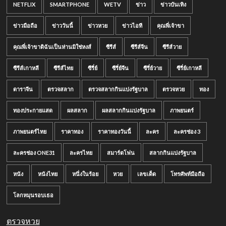
NETFLIX
SMARTPHONE
WETV
ข่าว
ข่าวบันเทิง
ข่าวมือถือ
ข่าววันนี้
ข่าวหวย
ข่าวไอที
คุณพี่เจ้าขา
คุณพี่เจ้าขาดิฉันเป็นห่านมิใช่หงส์
ซีรีส์
ซีรีส์จีน
ซีรีส์วาย
ซีรีส์เกาหลี
ซีรีส์ไทย
ซีรี่ย์
ซีรี่ย์จีน
ซีรี่ย์วาย
ซีรี่ย์เกาหลี
ดาราจีน
ตรวจสลาก
ตรวจสลากกินแบ่งรัฐบาล
ตรวจหวย
ทอง
ทองประกายแสด
ผลสลาก
ผลสลากกินแบ่งรัฐบาล
ภาพยนตร์
ภาพยนตร์ไทย
ราคาทอง
ราคาทองวันนี้
ละคร
ละครช่อง 3
ละครช่อง ONE31
ละครไทย
สมาร์ตโฟน
สลากกินแบ่งรัฐบาล
หนัง
หนังไทย
หนึ่งในร้อย
หวย
เลขเด็ด
โทรศัพท์มือถือ
โลกหมุนรอบเธอ
ตรวจหวย