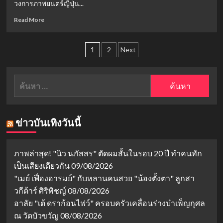
วงการภาพยนตร์ญี่ปุ่น...
นัก
ต้อง
แสดง
ดู!
Read
Read More
จีน
ร้อน
more
ดัง
แรง
about
สนั่น
จน
Posts
10
1
2
Next
โซ
โลก
อันดับ
pagination
เชีย
ต้อง
หนัง
ล
จดจำ
ญี่ปุ่น
ค้นหา
18+
สำหรับ:
แรง
ระดับ
ตำนาน
ข่าวบันเทิงวันนี้
ที่
ผู้ใหญ่
ยัง
ต้อง
ภาพล่าสุด! "นิว นภัสสร" ตัดผมสั้นในรอบ 20 ปี ทำคนทัก
อึ้ง!
เป็นเสียงเดียวกัน
09/08/2026
"เมย์ เฟื่องอารมย์" กับหลานคนสวย "น้องตั้งตา" ลูกสา
วกีต้าร์ ศิริพิชญ์
08/08/2026
อาลัย "เต้ ดราก้อนไฟว์" ครอบครัวเคลื่อนร่างบำเพ็ญกุศล
ณ วัดบัวขวัญ
08/08/2026