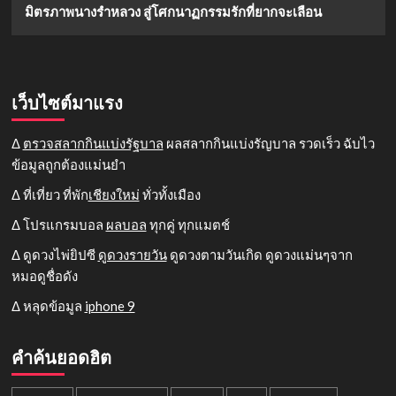
มิตรภาพนางรำหลวง สู่โศกนาฏกรรมรักที่ยากจะเลือน
เว็บไซต์มาแรง
Δ
ตรวจสลากกินแบ่งรัฐบาล
ผลสลากกินแบ่งรัญบาล รวดเร็ว ฉับไว
ข้อมูลถูกต้องแม่นยำ
Δ ที่เที่ยว ที่พัก
เชียงใหม่
ทั่วทั้งเมือง
Δ โปรแกรมบอล
ผลบอล
ทุกคู่ ทุกแมตช์
Δ ดูดวงไพ่ยิปซี
ดูดวงรายวัน
ดูดวงตามวันเกิด ดูดวงแม่นๆจาก
หมอดูชื่อดัง
Δ หลุดข้อมูล
iphone 9
คำค้นยอดฮิต