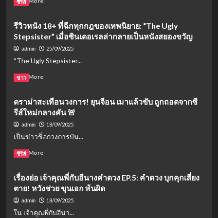
Read More
ซีรีส์
more
about
รีวิวหนัง 18+ ที่ฉีกทุกกฎของเทพนิยาย: “The Ugly
10
Stepsister” เมื่อซินเดอเรลล่ากลายเป็นหนังสยองขวัญ
ภาพยนตร์
เกาหลี
25/09/2025
admin
18+
“The Ugly Stepsister...
ที่
‘โหด
Read
Read More
ข่าว
และ
more
สุด
about
ดราม่าสะเทือนวงการ! ยุนจีอน เมาแล้วขับ ถูกถอดจากซี
ช็อก’
รีวิว
แห่ง
รีส์ใหม่กลางคัน 🚨
หนัง
ทศวรรษ
18+
18/09/2025
admin
–
ที่
เป็นข่าวช็อกวงการบัน...
คน
ฉีก
ใจ
ทุก
Read
Read More
ซีรีส์
บาง
กฎ
more
มี
ของ
about
สิทธิ์
เรื่องย่อ เจ้าคุณพี่กับอีนางคำดวง EP.5: คำดวง บุกคุกเสี่ยง
เทพนิยาย:
ดราม่า
หน้า
“The
ตาย! หวังช่วย ขุนเอก พ้นผิด
สะเทือน
มืด!
Ugly
วงการ!
18/09/2025
admin
Stepsister”
ยุน
ใน เจ้าคุณพี่กับอีนา...
เมื่อ
จีอน