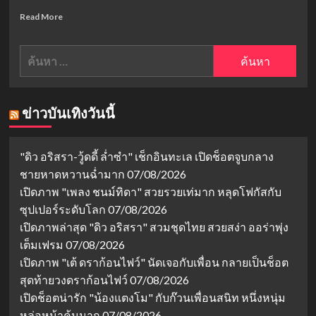
Read
Read More
more
about
ค้นหา
เรื่อง
ย่อ
สำหรับ:
ทิวา
กาล
แห่ง
ข่าวบันเทิงวันนี้
พิรุณ
โปรย
(Generation
"ดิว อริสรา-วู้ดดี้ ล่ำซำ" เช็กอินทะเล เปิดช็อตจูบกลาง
to
ชายหาดหวานฉ่ำมาก
07/08/2026
Generation):
ปริศนา
เปิดภาพ "เพลง ชนม์ทิดา" สวยรวยเท่มาก หลุดโฟกัสกับ
สาย
ซุปเปอร์ระดับโลก
07/08/2026
เลือด
เปิดภาพล่าสุด "ดิว อริสรา" สวมชุดไทย สวยสง่า ออร่าพุ่ง
และ
การ
เต็มเฟรม
07/08/2026
ล้าง
เปิดภาพ "เต้ ดราก้อนไฟว์" นัดเจอกับเพื่อน กลายเป็นช็อต
แค้น
สุดท้ายวงดราก้อนไฟว์
07/08/2026
ใน
เปิดช็อตน่ารัก "น้องแตงโม" กับก๊วนเพื่อนสนิท หนึ่งหนุ่ม
ยุทธ
ภพ
หล่อหน้าคุ้นมาก
07/08/2026