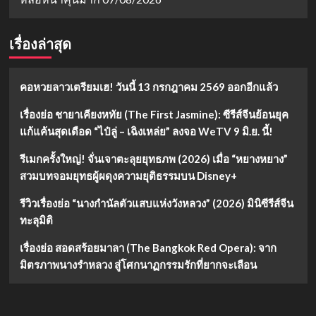
เรื่องล่าสุด
คอหวยลาวเตรียมเฮ! วันนี้ 13 กรกฎาคม 2569 ออกอีกแล้ว
เรื่องย่อ ชายาเคียงหทัย (The First Jasmine): ซีรีส์จีนย้อนยุค
แก้แค้นสุดเดือด “ไป๋ลู่ – เฉิงเหล่ย” ลงจอ WeTV 9 มิ.ย. นี้!
รีเมกครั้งใหญ่! จั่นเจาตะลุยยุทธภพ (2026) เมื่อ “หยางหยาง”
สวมบทจอมยุทธผู้ผดุงความยุติธรรมบน Disney+
รีวิวเรื่องย่อ “นางกำนัลตัวแสบแห่งวังหลวง” (2026) มินิซีรีส์จีน
ทะลุมิติ
เรื่องย่อ สอดสร้อยมาลา (The Bangkok Red Opera): จาก
มิตรภาพนางรำหลวง สู่โศกนาฏกรรมรักที่ยากจะเลือน