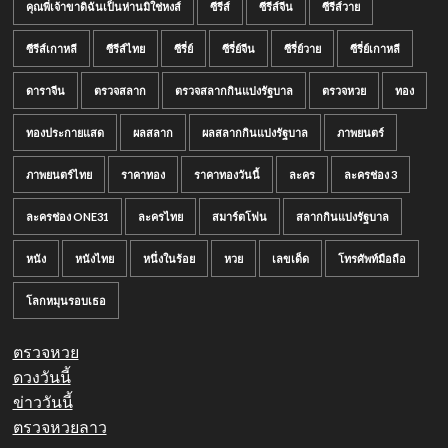
คุณพี่เจ้าขาดิฉันเป็นห่านมิใช่หงส์
ซีรีส์
ซีรีส์จีน
ซีรีส์วาย
ซีรีส์เกาหลี
ซีรีส์ไทย
ซีรี่ย์
ซีรี่ย์จีน
ซีรี่ย์วาย
ซีรี่ย์เกาหลี
ดาราจีน
ตรวจสลาก
ตรวจสลากกินแบ่งรัฐบาล
ตรวจหวย
ทอง
ทองประกายแสด
ผลสลาก
ผลสลากกินแบ่งรัฐบาล
ภาพยนตร์
ภาพยนตร์ไทย
ราคาทอง
ราคาทองวันนี้
ละคร
ละครช่อง 3
ละครช่อง ONE31
ละครไทย
สมาร์ตโฟน
สลากกินแบ่งรัฐบาล
หนัง
หนังไทย
หนึ่งในร้อย
หวย
เลขเด็ด
โทรศัพท์มือถือ
โลกหมุนรอบเธอ
ตรวจหวย
ดวงวันนี้
ข่าววันนี้
ตรวจหวยลาว