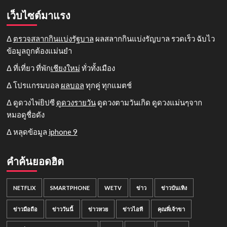
เว็บไซต์มาแรง
Δ
ตรวจสลากกินแบ่งรัฐบาล
ผลสลากกินแบ่งรัญบาล รวดเร็ว ฉับไว
ข้อมูลถูกต้องแม่นยำ
Δ ที่เที่ยว ที่พัก
เชียงใหม่
ทั่วทั้งเมือง
Δ โปรแกรมบอล
ผลบอล
ทุกคู่ ทุกแมตช์
Δ ดูดวงไพ่ยิปซี
ดูดวงรายวัน
ดูดวงตามวันเกิด ดูดวงแม่นๆจาก
หมอดูชื่อดัง
Δ หลุดข้อมูล
iphone 9
คำค้นยอดฮิต
NETFLIX
SMARTPHONE
WETV
ข่าว
ข่าวบันเทิง
ข่าวมือถือ
ข่าววันนี้
ข่าวหวย
ข่าวไอที
คุณพี่เจ้าขา