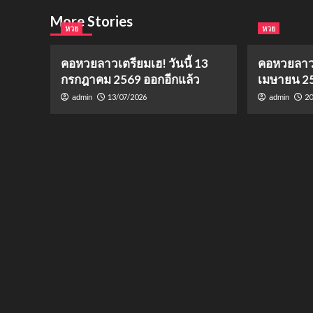
More Stories
หวย
หวย
คอหวยลาวเตรียมเฮ! วันนี้ 13
คอหวยลาวเต
กรกฎาคม 2569 ออกอีกแล้ว
เมษายน 25
13/07/2026
20
admin
admin