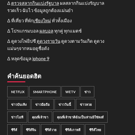
Δ
ตรวจสลากกินแบ่งรัฐบาล
ผลสลากกินแบ่งรัญบาล
รวดเร็ว ฉับไว ข้อมูลถูกต้องแม่นยำ
Δ ที่เที่ยว ที่พัก
เชียงใหม่
ทั่วทั้งเมือง
Δ โปรแกรมบอล
ผลบอล
ทุกคู่ ทุกแมตช์
Δ ดูดวงไพ่ยิปซี
ดูดวงรายวัน
ดูดวงตามวันเกิด ดูดวง
แม่นๆจากหมอดูชื่อดัง
Δ หลุดข้อมูล
iphone 9
คำค้นยอดฮิต
NETFLIX
SMARTPHONE
WETV
ข่าว
ข่าวบันเทิง
ข่าวมือถือ
ข่าววันนี้
ข่าวหวย
ข่าวไอที
คุณพี่เจ้าขา
คุณพี่เจ้าขาดิฉันเป็นห่านมิใช่หงส์
ซีรีส์
ซีรีส์จีน
ซีรีส์วาย
ซีรีส์เกาหลี
ซีรีส์ไทย