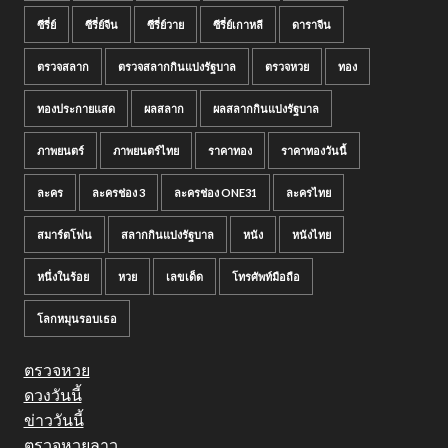
ซีรี่ย์
ซีรี่ย์จีน
ซีรี่ย์วาย
ซีรี่ย์เกาหลี
ดาราจีน
ตรวจสลาก
ตรวจสลากกินแบ่งรัฐบาล
ตรวจหวย
ทอง
ทองประกายแสด
ผลสลาก
ผลสลากกินแบ่งรัฐบาล
ภาพยนตร์
ภาพยนตร์ไทย
ราคาทอง
ราคาทองวันนี้
ละคร
ละครช่อง 3
ละครช่อง ONE31
ละครไทย
สมาร์ตโฟน
สลากกินแบ่งรัฐบาล
หนัง
หนังไทย
หนึ่งในร้อย
หวย
เลขเด็ด
โทรศัพท์มือถือ
โลกหมุนรอบเธอ
ตรวจหวย
ดวงวันนี้
ข่าววันนี้
ตรวจหวยลาว