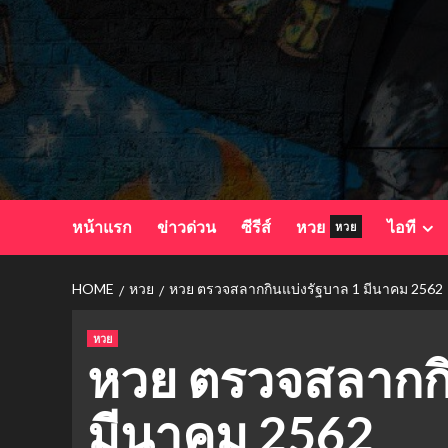
Skip
to
content
หน้าแรก
ข่าวด่วน
ซีรีส์
หวย
ไอที
หวย
HOME
หวย
หวย ตรวจสลากกินแบ่งรัฐบาล 1 มีนาคม 2562
หวย
หวย ตรวจสลากกิ
มีนาคม 2562