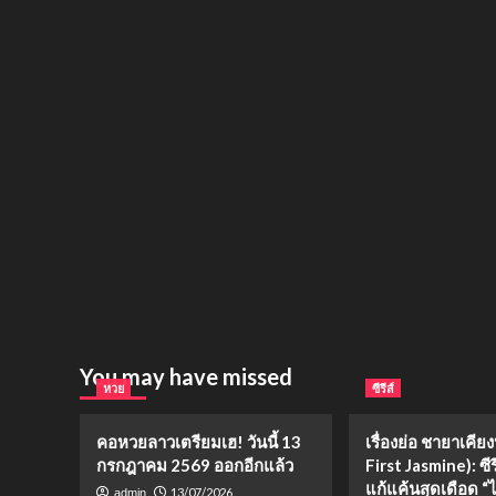
You may have missed
หวย
ซีรีส์
คอหวยลาวเตรียมเฮ! วันนี้ 13
เรื่องย่อ ชายาเคีย
กรกฎาคม 2569 ออกอีกแล้ว
First Jasmine): ซีร
แก้แค้นสุดเดือด “ไป๋
13/07/2026
admin