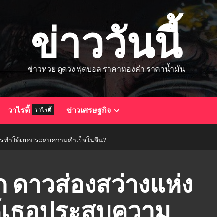
ข่าววันนี้
ข่าวหวย ดูดวง ฟุตบอล ราคาทองคำ ราคาน้ำมัน
วาไรตี้
ข่าวเศรษฐกิจ
วาไรตี้
อะไรทำให้เธอประสบความสำเร็จในจีน?
ก ดาวส่องสว่างแห่ง
ห้เธอประสบความ