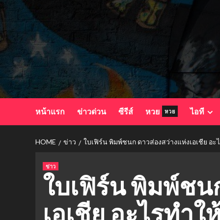
Skip
to
content
หน้าแรก
ข่าวด่วน
ซีรีส์
หวย
ไอที
หวย
HOME
ข่าว
ใบเฟิร์น พิมพ์ชนก ดาวส่องสว่างแห่งเอเชีย 
ข่าว
ใบเฟิร์น พิมพ์ชน
เอเชีย อะไรทำใ