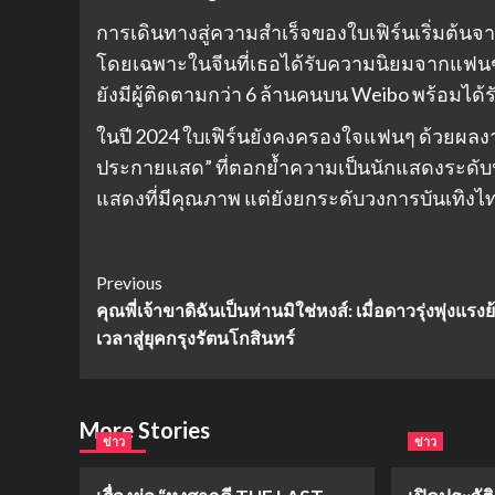
การเดินทางสู่ความสำเร็จของใบเฟิร์นเริ่มต้นจ
โดยเฉพาะในจีนที่เธอได้รับความนิยมจากแฟนๆ 
ยังมีผู้ติดตามกว่า 6 ล้านคนบน Weibo พร้อมได้
ในปี 2024 ใบเฟิร์นยังคงครองใจแฟนๆ ด้วยผลงา
ประกายแสด” ที่ตอกย้ำความเป็นนักแสดงระดับนา
แสดงที่มีคุณภาพ แต่ยังยกระดับวงการบันเทิงไทยให
Post
Previous
คุณพี่เจ้าขาดิฉันเป็นห่านมิใช่หงส์: เมื่อดาวรุ่งพุ่งแรง
Navigation
เวลาสู่ยุคกรุงรัตนโกสินทร์
More Stories
ข่าว
ข่าว