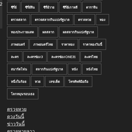
ซีรี่ย์
ซีรี่ย์จีน
ซีรี่ย์วาย
ซีรี่ย์เกาหลี
ดาราจีน
ตรวจสลาก
ตรวจสลากกินแบ่งรัฐบาล
ตรวจหวย
ทอง
ทองประกายแสด
ผลสลาก
ผลสลากกินแบ่งรัฐบาล
ภาพยนตร์
ภาพยนตร์ไทย
ราคาทอง
ราคาทองวันนี้
ละคร
ละครช่อง 3
ละครช่อง ONE31
ละครไทย
สมาร์ตโฟน
สลากกินแบ่งรัฐบาล
หนัง
หนังไทย
หนึ่งในร้อย
หวย
เลขเด็ด
โทรศัพท์มือถือ
โลกหมุนรอบเธอ
ตรวจหวย
ดวงวันนี้
ข่าววันนี้
ตรวจหวยลาว