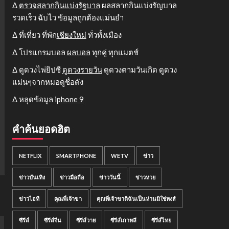
Δ
ตรวจสลากกินแบ่งรัฐบาล
ผลสลากกินแบ่งรัญบาล
รวดเร็ว ฉับไว ข้อมูลถูกต้องแม่นยำ
Δ ที่เที่ยว ที่พัก
เชียงใหม่
ทั่วทั้งเมือง
Δ โปรแกรมบอล
ผลบอล
ทุกคู่ ทุกแมตช์
Δ ดูดวงไพ่ยิปซี
ดูดวงรายวัน
ดูดวงตามวันเกิด ดูดวง
แม่นๆจากหมอดูชื่อดัง
Δ หลุดข้อมูล
iphone 9
คำค้นยอดฮิต
NETFLIX
SMARTPHONE
WETV
ข่าว
ข่าวบันเทิง
ข่าวมือถือ
ข่าววันนี้
ข่าวหวย
ข่าวไอที
คุณพี่เจ้าขา
คุณพี่เจ้าขาดิฉันเป็นห่านมิใช่หงส์
ซีรีส์
ซีรีส์จีน
ซีรีส์วาย
ซีรีส์เกาหลี
ซีรีส์ไทย