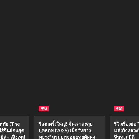
ซีรีส์
ซีรีส์
งหทัย (The
รีเมกครั้งใหญ่! จั่นเจาตะลุย
รีวิวเรื่องย
ีส์จีนย้อนยุค
ยุทธภพ (2026) เมื่อ “หยาง
แห่งวังหลวง” 
ลู่ – เฉิงเหล่
หยาง” สวมบทจอมยุทธผู้ผดุง
จีนทะลุมิติ