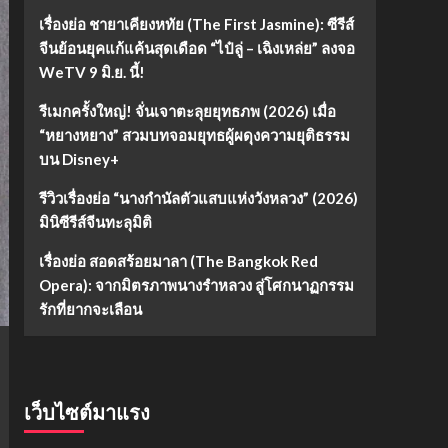
เรื่องย่อ ชายาเคียงหทัย (The First Jasmine): ซีรีส์
จีนย้อนยุคแก้แค้นสุดเดือด “ไป๋ลู่ – เฉิงเหล่ย” ลงจอ
WeTV 9 มิ.ย. นี้!
รีเมกครั้งใหญ่! จั่นเจาตะลุยยุทธภพ (2026) เมื่อ
“หยางหยาง” สวมบทจอมยุทธผู้ผดุงความยุติธรรม
บน Disney+
รีวิวเรื่องย่อ “นางกำนัลตัวแสบแห่งวังหลวง” (2026)
มินิซีรีส์จีนทะลุมิติ
เรื่องย่อ สอดสร้อยมาลา (The Bangkok Red
Opera): จากมิตรภาพนางรำหลวง สู่โศกนาฏกรรม
รักที่ยากจะเลือน
เว็บไซต์มาแรง