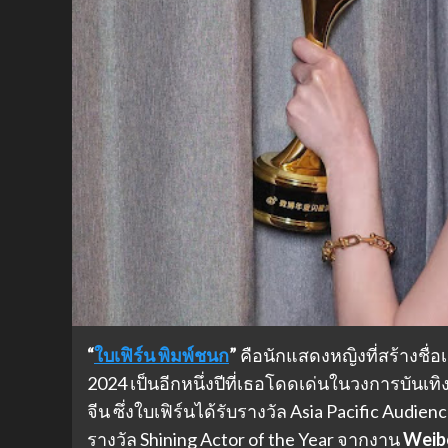
“
ใบเฟิร์น พิมพ์ชนก
”
คือนักแสดงหญิงที่สร้างช
2024 เป็นอีกหนึ่งปีที่เธอโดดเด่นในวงการบั
จีน ซึ่งใบเฟิร์นได้รับรางวัล Asia Pacific Audi
รางวัล Shining Actor of the Year จากงาน
Weib