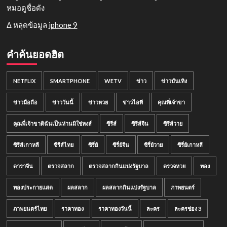
หมอดูชื่อดัง
Δ หลุดข้อมูล
iphone 9
คำค้นยอดฮิต
NETFLIX
SMARTPHONE
WETV
ข่าว
ข่าวบันเทิง
ข่าวมือถือ
ข่าววันนี้
ข่าวหวย
ข่าวไอที
คุณพี่เจ้าขา
คุณพี่เจ้าขาดิฉันเป็นห่านมิใช่หงส์
ซีรีส์
ซีรีส์จีน
ซีรีส์วาย
ซีรีส์เกาหลี
ซีรีส์ไทย
ซีรี่ย์
ซีรี่ย์จีน
ซีรี่ย์วาย
ซีรี่ย์เกาหลี
ดาราจีน
ตรวจสลาก
ตรวจสลากกินแบ่งรัฐบาล
ตรวจหวย
ทอง
ทองประกายแสด
ผลสลาก
ผลสลากกินแบ่งรัฐบาล
ภาพยนตร์
ภาพยนตร์ไทย
ราคาทอง
ราคาทองวันนี้
ละคร
ละครช่อง 3