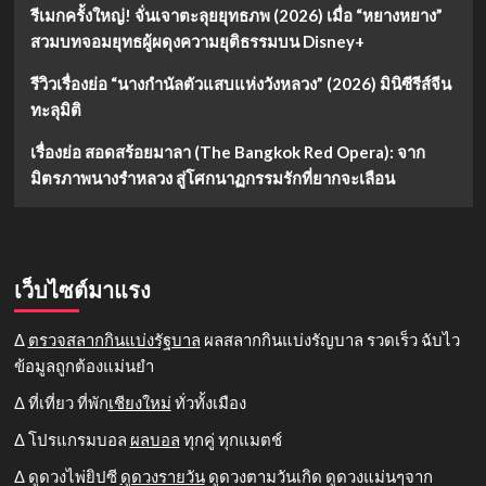
รีเมกครั้งใหญ่! จั่นเจาตะลุยยุทธภพ (2026) เมื่อ “หยางหยาง”
สวมบทจอมยุทธผู้ผดุงความยุติธรรมบน Disney+
รีวิวเรื่องย่อ “นางกำนัลตัวแสบแห่งวังหลวง” (2026) มินิซีรีส์จีน
ทะลุมิติ
เรื่องย่อ สอดสร้อยมาลา (The Bangkok Red Opera): จาก
มิตรภาพนางรำหลวง สู่โศกนาฏกรรมรักที่ยากจะเลือน
เว็บไซต์มาแรง
Δ
ตรวจสลากกินแบ่งรัฐบาล
ผลสลากกินแบ่งรัญบาล รวดเร็ว ฉับไว
ข้อมูลถูกต้องแม่นยำ
Δ ที่เที่ยว ที่พัก
เชียงใหม่
ทั่วทั้งเมือง
Δ โปรแกรมบอล
ผลบอล
ทุกคู่ ทุกแมตช์
Δ ดูดวงไพ่ยิปซี
ดูดวงรายวัน
ดูดวงตามวันเกิด ดูดวงแม่นๆจาก