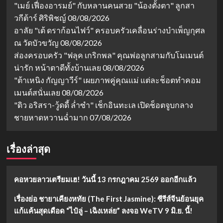
"เมย์ เฟื่องอารมย์" กับหลานคนสวย "น้องตั้งตา" ลูกสา
วกีต้าร์ ศิริพิชญ์
08/08/2026
อาลัย "เต้ ดราก้อนไฟว์" ครอบครัวเคลื่อนร่างบำเพ็ญกุศล
ณ วัดบัวขวัญ
08/08/2026
ส่องครอบครัว "ฟลุค เกริกพล" คุณพ่อลูกสามกับโมเมนต์
น่ารัก หน้าตาดีทั้งบ้านเลย
08/08/2026
"ต้าเหนิง กัญญาวีร์" เผยภาพคู่คุณแม่ แต่ละช็อตทำคอม
เมนต์สนั่นเลย
08/08/2026
"ดิว อริสรา-วู้ดดี้ ล่ำซำ" เช็กอินทะเล เปิดช็อตจูบกลาง
ชายหาดหวานฉ่ำมาก
07/08/2026
เรื่องล่าสุด
คอหวยลาวเตรียมเฮ! วันนี้ 13 กรกฎาคม 2569 ออกอีกแล้ว
เรื่องย่อ ชายาเคียงหทัย (The First Jasmine): ซีรีส์จีนย้อนยุค
แก้แค้นสุดเดือด “ไป๋ลู่ – เฉิงเหล่ย” ลงจอ WeTV 9 มิ.ย. นี้!