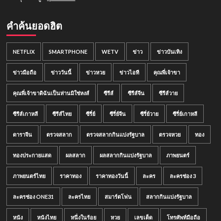
คำค้นยอดฮิต
NETFLIX
SMARTPHONE
WETV
ข่าว
ข่าวบันเทิง
ข่าวมือถือ
ข่าววันนี้
ข่าวหวย
ข่าวไอที
คุณพี่เจ้าขา
คุณพี่เจ้าขาดิฉันเป็นห่านมิใช่หงส์
ซีรีส์
ซีรีส์จีน
ซีรีส์วาย
ซีรีส์เกาหลี
ซีรีส์ไทย
ซีรี่ย์
ซีรี่ย์จีน
ซีรี่ย์วาย
ซีรี่ย์เกาหลี
ดาราจีน
ตรวจสลาก
ตรวจสลากกินแบ่งรัฐบาล
ตรวจหวย
ทอง
ทองประกายแสด
ผลสลาก
ผลสลากกินแบ่งรัฐบาล
ภาพยนตร์
ภาพยนตร์ไทย
ราคาทอง
ราคาทองวันนี้
ละคร
ละครช่อง 3
ละครช่อง ONE31
ละครไทย
สมาร์ตโฟน
สลากกินแบ่งรัฐบาล
หนัง
หนังไทย
หนึ่งในร้อย
หวย
เลขเด็ด
โทรศัพท์มือถือ