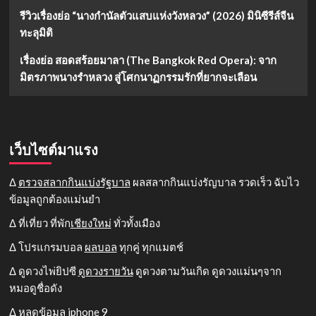
รีวิวเรื่องย่อ “นางกำนัลตัวแสบแห่งวังหลวง” (2026) มินิซีรีส์จีน
ทะลุมิติ
เรื่องย่อ สอดสร้อยมาลา (The Bangkok Red Opera): จาก
มิตรภาพนางรำหลวง สู่โศกนาฏกรรมรักที่ยากจะเลือน
เว็บไซต์มาแรง
Δ
ตรวจสลากกินแบ่งรัฐบาล
ผลสลากกินแบ่งรัญบาล รวดเร็ว ฉับไว
ข้อมูลถูกต้องแม่นยำ
Δ ที่เที่ยว ที่พัก
เชียงใหม่
ทั่วทั้งเมือง
Δ โปรแกรมบอล
ผลบอล
ทุกคู่ ทุกแมตช์
Δ ดูดวงไพ่ยิปซี
ดูดวงรายวัน
ดูดวงตามวันเกิด ดูดวงแม่นๆจาก
หมอดูชื่อดัง
Δ หลุดข้อมูล
iphone 9