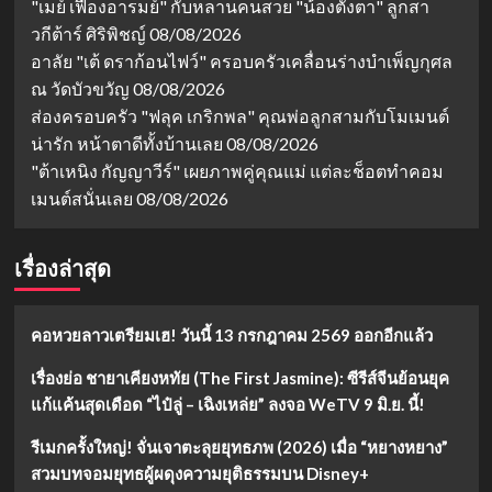
"เมย์ เฟื่องอารมย์" กับหลานคนสวย "น้องตั้งตา" ลูกสา
วกีต้าร์ ศิริพิชญ์
08/08/2026
อาลัย "เต้ ดราก้อนไฟว์" ครอบครัวเคลื่อนร่างบำเพ็ญกุศล
ณ วัดบัวขวัญ
08/08/2026
ส่องครอบครัว "ฟลุค เกริกพล" คุณพ่อลูกสามกับโมเมนต์
น่ารัก หน้าตาดีทั้งบ้านเลย
08/08/2026
"ต้าเหนิง กัญญาวีร์" เผยภาพคู่คุณแม่ แต่ละช็อตทำคอม
เมนต์สนั่นเลย
08/08/2026
เรื่องล่าสุด
คอหวยลาวเตรียมเฮ! วันนี้ 13 กรกฎาคม 2569 ออกอีกแล้ว
เรื่องย่อ ชายาเคียงหทัย (The First Jasmine): ซีรีส์จีนย้อนยุค
แก้แค้นสุดเดือด “ไป๋ลู่ – เฉิงเหล่ย” ลงจอ WeTV 9 มิ.ย. นี้!
รีเมกครั้งใหญ่! จั่นเจาตะลุยยุทธภพ (2026) เมื่อ “หยางหยาง”
สวมบทจอมยุทธผู้ผดุงความยุติธรรมบน Disney+