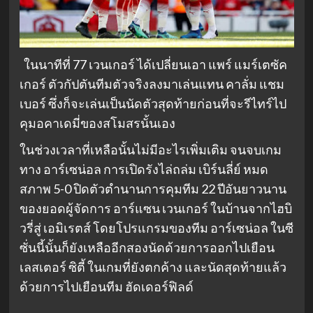
ในนาทีที่ 77 เวนเกอร์ ได้เปลี่ยนเอา แพร์ แมร์เตซัค
เกอร์ ตัวกัปตันทีมตัวจริงลงมาเล่นแทน คาลั่ม แชม
เบอร์ ซึ่งก็จะเล่นเป็นนัดตัวสุดท้ายก่อนที่จะรีไทร์ไป
คุมอคาเดมี่ของสโมสรนั้นเอง
ในช่วงเวลาที่เหลือนั้นไม่มีอะไรเพิ่มเติม จนจบเกม
ทาง อาร์เซน่อล การเปิดรังไล่ถล่ม เบิร์นลี่ย์ หมด
สภาพ 5-0 ปิดตัวตำนานการคุมทีม 22 ปีอันยาวนาน
ของยอดผู้จัดการ อาร์แซน เวนเกอร์ ในบ้านจากไฮบิ
วรี่สู่ เอมิเรตส์ โดยโปรแกรมของทีม อาร์เซน่อล ในซี
ซั่นนี้นั้นก็ยังเหลืออีกสองนัดด้วยการออกไปเยือน
เลสเตอร์ ซิตี้ ในเกมที่ยังตกค้าง และนัดสุดท้ายแล้ว
ด้วยการไปเยือนทีม ฮัดเดอร์ฟิลด์