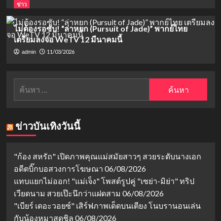
ข่าว
ไม่ต้องรอซับ! “ล่าหยก (Pursuit of Jade)” พากย์ไทย
เตรียมลงจอ WeTV 12 มีนาคมนี้
11/03/2026
admin
ค้นหา
สำหรับ:
ข่าวบันเทิงวันนี้
"ก้อง สหรัถ" เปิดภาพคุณแม่สมัยสาวๆ สวยระดับนางเอก
อดีตบิ๊กบอสวงการโฆษณา
06/08/2026
แทบแยกไม่ออก! "แม่เจ็ง" โพสต์รูปคู่ "เซย่า-มิย่า" ทริป
เวียดนาม สวยเป๊ะนึกว่าแฝดสาม
06/08/2026
"เบียร์ เดอะวอยซ์" เสิร์ฟภาพเด็ดบนเตียง โนบรานอนเล่น
กับน้องหมาสุดชิล
06/08/2026