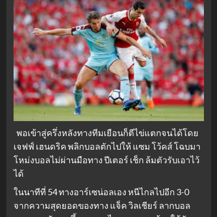
พอเข้าสู่ครึ่งหลังทางทีมเยือนก็ตีไข่แตกจนได้โดย
เจฟฟ์ เฮนดริค พลิกบอลตักไปให้ แซม โว้คส์ โฉบมา
โหม่งบอลไม่ผ่านมือทาง ปีเตอร์ เช็ก ล้มตัวรับเอาไว้
ได้
ในนาทีที่ 54 ทางอาร์เซน่อลเอง หนีไกลไปอีก 3-0
จากความสุดยอดของทาง แจ็ค วิลเชียร์ ลากบอล