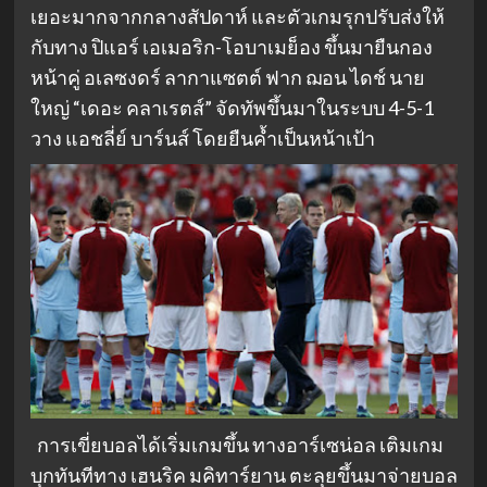
เยอะมากจากกลางสัปดาห์ และตัวเกมรุกปรับส่งให้
กับทาง ปิแอร์ เอเมอริก-โอบาเมย็อง ขึ้นมายืนกอง
หน้าคู่ อเลซงดร์ ลากาแซตต์ ฟาก ฌอน ไดช์ นาย
ใหญ่ “เดอะ คลาเรตส์” จัดทัพขึ้นมาในระบบ 4-5-1
วาง แอชลี่ย์ บาร์นส์ โดยยืนค้ำเป็นหน้าเป้า
การเขี่ยบอลได้เริ่มเกมขึ้น ทางอาร์เซน่อล เติมเกม
บุกทันทีทาง เฮนริค มคิทาร์ยาน ตะลุยขึ้นมาจ่ายบอล