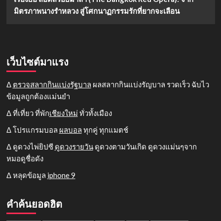
มิตรภาพนางรำหลวง สู่โศกนาฏกรรมรักที่ยากจะเลือน
เว็บไซต์มาแรง
Δ
ตรวจสลากกินแบ่งรัฐบาล
ผลสลากกินแบ่งรัญบาล รวดเร็ว ฉับไว
ข้อมูลถูกต้องแม่นยำ
Δ ที่เที่ยว ที่พัก
เชียงใหม่
ทั่วทั้งเมือง
Δ โปรแกรมบอล
ผลบอล
ทุกคู่ ทุกแมตช์
Δ ดูดวงไพ่ยิปซี
ดูดวงรายวัน
ดูดวงตามวันเกิด ดูดวงแม่นๆจาก
หมอดูชื่อดัง
Δ หลุดข้อมูล
iphone 9
คำค้นยอดฮิต