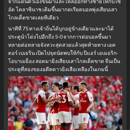
จากแดนตัวเองขึ้นมาและไหลออกทางซ้ายให้กับ เซ
อัด โคลาซินาช เติมขึ้นมากดเรียดบอลพุ่งเสียบเสา
ไกลเด็ดขาดเลยทีเดียว
นาทีที่ 75 ทางเจ้าถิ่นได้บุกอยู่ข้างเดียวและมาได้
ประตูนำโด่งไปอีกถึง 5-0 จากการต่อบอลขึ้นมา
หลายต่อหลายจังหวะสุดสวยแล้วสุดท้ายทาง เอค
ตอร์ เบเยริน เปิดไปจุดนัดพบให้กับ ปิแอร์ เอเมอริก-
โอบาเมย็อง สอดมายิงเสียบเสาไกลเด็ดขาด จึนเป็น
ประตูที่สองของอดีตดาวยิงเสือเหลืองในเกมนี้