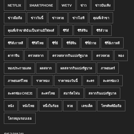
NETFLIX
SMARTPHONE
WETV
ข่าว
ข่าวบันเทิง
ข่าวมือถือ
ข่าววันนี้
ข่าวหวย
ข่าวไอที
คุณพี่เจ้าขา
คุณพี่เจ้าขาดิฉันเป็นห่านมิใช่หงส์
ซีรีส์
ซีรีส์จีน
ซีรีส์วาย
ซีรีส์เกาหลี
ซีรีส์ไทย
ซีรี่ย์
ซีรี่ย์จีน
ซีรี่ย์วาย
ซีรี่ย์เกาหลี
ดาราจีน
ตรวจสลาก
ตรวจสลากกินแบ่งรัฐบาล
ตรวจหวย
ทอง
ทองประกายแสด
ผลสลาก
ผลสลากกินแบ่งรัฐบาล
ภาพยนตร์
ภาพยนตร์ไทย
ราคาทอง
ราคาทองวันนี้
ละคร
ละครช่อง 3
ละครช่อง ONE31
ละครไทย
สมาร์ตโฟน
สลากกินแบ่งรัฐบาล
หนัง
หนังไทย
หนึ่งในร้อย
หวย
เลขเด็ด
โทรศัพท์มือถือ
โลกหมุนรอบเธอ
ตรวจหวย