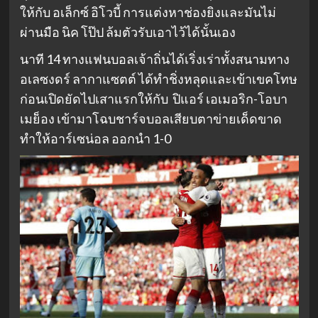
ให้กับ อเล็กซ์ อิโวบี้ การแต่งหาช่องยิงและมันไม่
ผ่านมือ นิค โป๊ป ล้มตัวรับเอาไว้ได้นั้นเอง
นาที 14 ทางแฟนบอลเจ้าถิ่นได้เริ่งเร่าทั้งสนามทาง
อเลซงดร์ ลากาแซตต์ ได้ทำชิ่งหลุดและเข้าเขคโทษ
ก่อนเปิดยัดไปเสาแรกให้กับ ปิแอร์ เอเมอริก-โอบา
เมย็อง เข้ามาโฉบชาร์จบอลเสียบตาข่ายเด็ดขาด
ทำให้อาร์เซน่อล ออกนำ 1-0