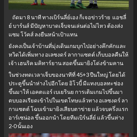
ถัดมา 8 นาที ทางเบิร์นลี่ย์เอง ก็เจอข่าวร้าย แอชลี่
ย์ บาร์นส์ มีปัญหาบาดเจ็บจนเล่นต่อไม่ไหว ต้องส่ง
แซม โว้คส์ ลงยืนหน้าเป้าแทน
ยังคงเป็นเจ้าบ้านที่มุ่งเดินเกมบุกไปอย่างคึกคักและ
หวิดได้เพิ่มทาง อเลซงดร์ ลากาแซตต์ เก็บบอลคืนให้
เจ้า เฮนริค มคิทาร์ยาน สอดขึ้นมายิงโด่งข้ามคาน
ในช่วงทดเวลาเจ็บของนาทีที่ 45+3 ปืนใหญ่ โดยได้
ประตูขึ้นนำห่างไปอีกโดย อิโวบี้ มีแทงบอลทะช่อง
ขึ้นมาให้ เอคตแอร์ เบเยรินย การเติมเกมไปขึ้นมา
ตบบอลเรียดเข้าไปในเขตโทษแล้วทาง อเลซงดร์ ลา
กาแซตต์ โฉบเข้ามายิงเสียบตาข่าย แล้วจบครึ่งแรก
อาร์เซน่อล ขึ้นออกนำ โดยทีมเบิร์นลี่ย์ แล้วขึ้นห่าง
2-0 นั้นเอง