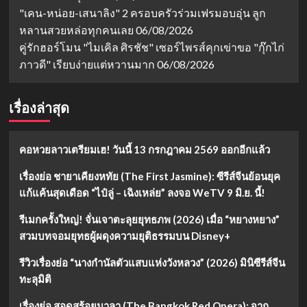
"เคน-หน่อย-เสนาลิง" 2 ครอบครัวร่วมเฟรมอบอุ่น ลูก
หลานสวยหล่อทุกคนเลย
06/08/2026
คู่รักฮอร์โมน "ไมเคิล ศิรชัช" เซอร์ไพรส์คุกเข่าขอ "กุ๊กไก่
ภาวดี" เรียบง่ายแต่หวานมาก
06/08/2026
เรื่องล่าสุด
คอหวยลาวเตรียมเฮ! วันนี้ 13 กรกฎาคม 2569 ออกอีกแล้ว
เรื่องย่อ ชายาเคียงหทัย (The First Jasmine): ซีรีส์จีนย้อนยุค
แก้แค้นสุดเดือด “ไป๋ลู่ – เฉิงเหล่ย” ลงจอ WeTV 9 มิ.ย. นี้!
รีเมกครั้งใหญ่! จั่นเจาตะลุยยุทธภพ (2026) เมื่อ “หยางหยาง”
สวมบทจอมยุทธผู้ผดุงความยุติธรรมบน Disney+
รีวิวเรื่องย่อ “นางกำนัลตัวแสบแห่งวังหลวง” (2026) มินิซีรีส์จีน
ทะลุมิติ
เรื่องย่อ สอดสร้อยมาลา (The Bangkok Red Opera): จาก