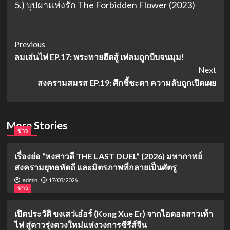
5.) บุปผาแห่งรัก The Forbidden Flower (2023)
Post
Previous
ลมเล่นไฟ EP.17: พระพายฮึดสู้ เฟลมถูกบีบจนมุม!
Navigation
Next
สงครามสมรส EP.19: ศึกชี้ชะตา ความลับถูกเปิดเผย
More Stories
ข่าว
เรื่องย่อ “หงสาวดี THE LAST DUEL” (2026) มหากาพย์
สงครามยุทธหัตถี และมิตรภาพที่กลายเป็นศัตรู
17/03/2026
admin
ข่าว
เปิดประวัติ ขงเสว่เอ๋อร์ (Kong Xue Er) จากไอดอลสาวเท้า
ไฟ สู่ดาวรุ่งดวงใหม่แห่งวงการซีรีส์จีน