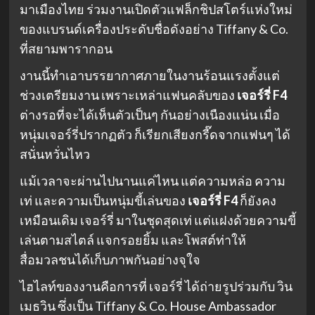
มาเมืองไทย ร่วมงานเปิดตัวแฟล็กชิปสโตร์แห่งใหม่
ของแบรนด์เครื่องประดับชื่อดังอย่าง Tiffany & Co.
ที่สยามพารากอน
งานนี้ทำเอาบรรยากาศภายในงานร้อนแรงตั้งแต่
ช่วงเตรียมงาน เพราะเหล่าแฟนคลับของ
เจอร์รี่ F4
ต่างรอที่จะได้เห็นตัวเป็นๆ กันอย่างเนืองแน่น เมื่อ
หนุ่มเจอร์รี่ปรากฏตัว ก็เรียกเสียงกรี๊ดจากแฟนๆ ได้
สนั่นหวั่นไหว
แม้เวลาจะผ่านไปนานแค่ไหน แต่ความหล่อ ความ
เท่ และความเป็นหนุ่มขี้เล่นของ
เจอร์รี่ F4
ก็ยังคง
เหมือนเดิม เจอร์รี่ มาในชุดสุดเท่ แต่แฝงด้วยความขี้
เล่นตามสไตล์ แจกรอยยิ้ม และโพสต์ท่าให้
สื่อมวลชนได้เก็บภาพกันอย่างจุใจ
ไฮไลท์ของงานคือการที่ เจอร์รี่ ได้ถ่ายรูปร่วมกับ วิน
เมธวิน ซึ่งเป็น Tiffany & Co. House Ambassador