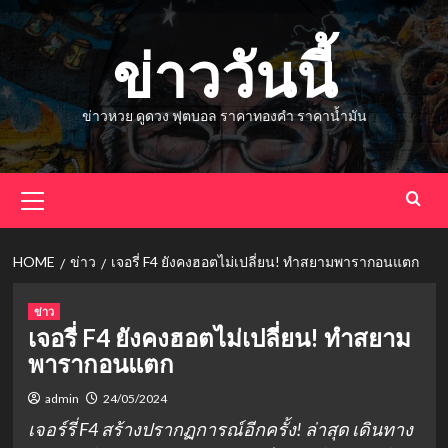
Skip
to
ข่าววันนี้
content
ข่าวหวย ดูดวง ฟุตบอล ราคาทองคำ ราคาน้ำมัน
Primary
Menu
HOME
ข่าว
เจอรี่ F4 ยังคงฮอตไม่เปลี่ยน! ทำสยามพารากอนแตก
ข่าว
เจอรี่ F4 ยังคงฮอตไม่เปลี่ยน! ทำสยาม
พารากอนแตก
admin
24/05/2024
เจอร์รี่ F4 สร้างปรากฏการณ์อีกครั้ง! ล่าสุด เดินทาง