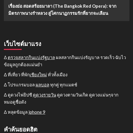
เรื่องย่อ สอดสร้อยมาลา (The Bangkok Red Opera): จาก
มิตรภาพนางรำหลวง สู่โศกนาฏกรรมรักที่ยากจะเลือน
เว็บไซต์มาแรง
Δ
ตรวจสลากกินแบ่งรัฐบาล
ผลสลากกินแบ่งรัญบาล รวดเร็ว ฉับไว
ข้อมูลถูกต้องแม่นยำ
Δ ที่เที่ยว ที่พัก
เชียงใหม่
ทั่วทั้งเมือง
Δ โปรแกรมบอล
ผลบอล
ทุกคู่ ทุกแมตช์
Δ ดูดวงไพ่ยิปซี
ดูดวงรายวัน
ดูดวงตามวันเกิด ดูดวงแม่นๆจาก
หมอดูชื่อดัง
Δ หลุดข้อมูล
iphone 9
คำค้นยอดฮิต