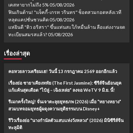
เคสหายากไม่ถึง 5%
05/08/2026
ฟินเกินต้าน! "แจ็คกี้-เกรท วรินทร" ช็อตสวมกอดหลังเวที
หลุดแคปชั่นชวนคิด
05/08/2026
แห่ยินดี "ดิว อริสรา" ขึ้นแท่นสะใภ้หมื่นล้าน ลือแต่งงานจด
ทะเบียนสมรสแล้ว?
05/08/2026
เรื่องล่าสุด
คอหวยลาวเตรียมเฮ! วันนี้ 13 กรกฎาคม 2569 ออกอีกแล้ว
เรื่องย่อ ชายาเคียงหทัย (The First Jasmine): ซีรีส์จีนย้อนยุค
แก้แค้นสุดเดือด “ไป๋ลู่ – เฉิงเหล่ย” ลงจอ WeTV 9 มิ.ย. นี้!
รีเมกครั้งใหญ่! จั่นเจาตะลุยยุทธภพ (2026) เมื่อ “หยางหยาง”
สวมบทจอมยุทธผู้ผดุงความยุติธรรมบน Disney+
รีวิวเรื่องย่อ “นางกำนัลตัวแสบแห่งวังหลวง” (2026) มินิซีรีส์จีน
ทะลุมิติ