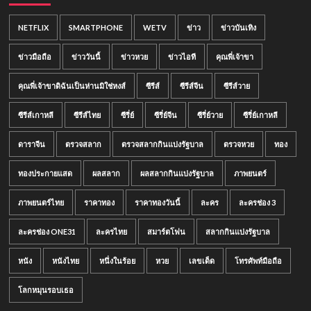
NETFLIX
SMARTPHONE
WETV
ข่าว
ข่าวบันเทิง
ข่าวมือถือ
ข่าววันนี้
ข่าวหวย
ข่าวไอที
คุณพี่เจ้าขา
คุณพี่เจ้าขาดิฉันเป็นห่านมิใช่หงส์
ซีรีส์
ซีรีส์จีน
ซีรีส์วาย
ซีรีส์เกาหลี
ซีรีส์ไทย
ซีรี่ย์
ซีรี่ย์จีน
ซีรี่ย์วาย
ซีรี่ย์เกาหลี
ดาราจีน
ตรวจสลาก
ตรวจสลากกินแบ่งรัฐบาล
ตรวจหวย
ทอง
ทองประกายแสด
ผลสลาก
ผลสลากกินแบ่งรัฐบาล
ภาพยนตร์
ภาพยนตร์ไทย
ราคาทอง
ราคาทองวันนี้
ละคร
ละครช่อง 3
ละครช่อง ONE31
ละครไทย
สมาร์ตโฟน
สลากกินแบ่งรัฐบาล
หนัง
หนังไทย
หนึ่งในร้อย
หวย
เลขเด็ด
โทรศัพท์มือถือ
โลกหมุนรอบเธอ