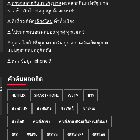
Δ
ตรวจสลากกินแบ่งรัฐบาล
ผลสลากกินแบ่งรัญบาล
รวดเร็ว ฉับไว ข้อมูลถูกต้องแม่นยำ
Δ ที่เที่ยว ที่พัก
เชียงใหม่
ทั่วทั้งเมือง
Δ โปรแกรมบอล
ผลบอล
ทุกคู่ ทุกแมตช์
Δ ดูดวงไพ่ยิปซี
ดูดวงรายวัน
ดูดวงตามวันเกิด ดูดวง
แม่นๆจากหมอดูชื่อดัง
Δ หลุดข้อมูล
iphone 9
คำค้นยอดฮิต
NETFLIX
SMARTPHONE
WETV
ข่าว
ข่าวบันเทิง
ข่าวมือถือ
ข่าววันนี้
ข่าวหวย
ข่าวไอที
คุณพี่เจ้าขา
คุณพี่เจ้าขาดิฉันเป็นห่านมิใช่หงส์
ซีรีส์
ซีรีส์จีน
ซีรีส์วาย
ซีรีส์เกาหลี
ซีรีส์ไทย