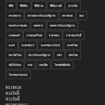
ซีรี่ย์
ซีรี่ย์จีน
ซีรี่ย์วาย
ซีรี่ย์เกาหลี
ดาราจีน
ตรวจสลาก
ตรวจสลากกินแบ่งรัฐบาล
ตรวจหวย
ทอง
ทองประกายแสด
ผลสลาก
ผลสลากกินแบ่งรัฐบาล
ภาพยนตร์
ภาพยนตร์ไทย
ราคาทอง
ราคาทองวันนี้
ละคร
ละครช่อง 3
ละครช่อง ONE31
ละครไทย
สมาร์ตโฟน
สลากกินแบ่งรัฐบาล
หนัง
หนังไทย
หนึ่งในร้อย
หวย
เลขเด็ด
โทรศัพท์มือถือ
โลกหมุนรอบเธอ
ตรวจหวย
ดวงวันนี้
ข่าววันนี้
ตรวจหวยลาว