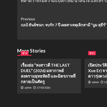
ที่คาดว่าจะมีความแปลกใหม่ น่าสนใจ และสร้
Post
Previous
เบเบ้ ธันย์ชนก: จบรัก 7 ปี เผยสาเหตุเลิกสามี “บูม สุธีร์”
Navigation
More Stories
ข่าว
ข่าว
เรื่องย่อ “หงสาวดี THE LAST
เปิดประวัติ
DUEL” (2026) มหากาพย์
Xue Er) จ
สงครามยุทธหัตถี และมิตรภาพที่
ดาวรุ่งดวง
กลายเป็นศัตรู
13
admin
17/03/2026
admin