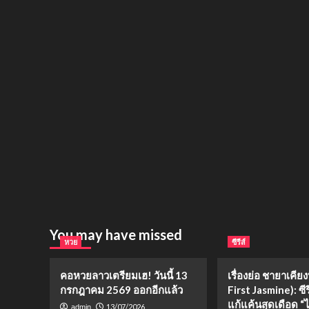
You may have missed
หวย
ซีรีส์
คอหวยลาวเตรียมเฮ! วันนี้ 13
เรื่องย่อ ชายาเคีย
กรกฎาคม 2569 ออกอีกแล้ว
First Jasmine): ซีร
แก้แค้นสุดเดือด “ไป๋
13/07/2026
admin