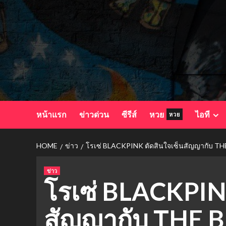
Skip
to
content
หน้าแรก
ข่าวด่วน
ซีรีส์
หวย
ไอที
หวย
HOME
ข่าว
โรเซ่ BLACKPINK ตัดสินใจเซ็นสัญญากับ T
ข่าว
โรเซ่ BLACKPIN
สัญญากับ THE 