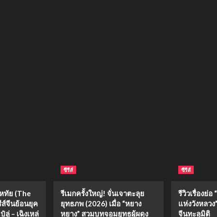
ซีรีส์
ซีรีส์
งหทัย (The
รีเมกครั้งใหญ่! จั่นเจาตะลุย
รีวิวเรื่องย
ีส์จีนย้อนยุค
ยุทธภพ (2026) เมื่อ “หยาง
แห่งวังหลวง” 
ลู่ – เฉิงเหล่
หยาง” สวมบทจอมยุทธผู้ผดุง
จีนทะลุมิติ