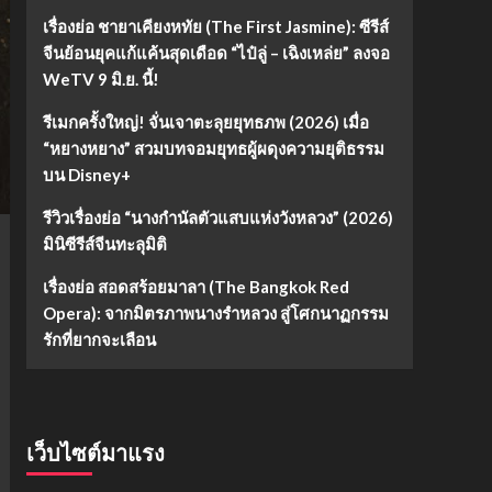
เรื่องย่อ ชายาเคียงหทัย (The First Jasmine): ซีรีส์
จีนย้อนยุคแก้แค้นสุดเดือด “ไป๋ลู่ – เฉิงเหล่ย” ลงจอ
WeTV 9 มิ.ย. นี้!
รีเมกครั้งใหญ่! จั่นเจาตะลุยยุทธภพ (2026) เมื่อ
“หยางหยาง” สวมบทจอมยุทธผู้ผดุงความยุติธรรม
บน Disney+
รีวิวเรื่องย่อ “นางกำนัลตัวแสบแห่งวังหลวง” (2026)
มินิซีรีส์จีนทะลุมิติ
เรื่องย่อ สอดสร้อยมาลา (The Bangkok Red
Opera): จากมิตรภาพนางรำหลวง สู่โศกนาฏกรรม
รักที่ยากจะเลือน
เว็บไซต์มาแรง