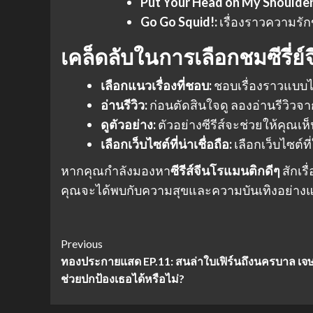
Put Your Head on My Shoulder
Go Go Squid!:
เรื่องราวความรั
เคล็ดลับในการเลือกชม
ซีรี่
เลือกแนวเรื่องที่ชอบ:
ชอบเรื่องราวแบบไ
อ่านรีวิว:
ก่อนตัดสินใจดู ลองอ่านรีวิวจ
ดูตัวอย่าง:
ตัวอย่างซีรีส์จะช่วยให้คุณ
เลือกเว็บไซต์ที่น่าเชื่อถือ:
เลือกเว็บไซต์ที
หากคุณกำลังมองหา
ซีรีส์จีนโรแมนติกดีๆ
สักเร
คุณจะได้พบกับความสุขและความบันเทิงอย่าง
Post
Previous
ทองประกายแสด EP.11: สนล่าใบเฟิร์นถึงนครบาล เจ
Navigation
ช่วยปกป้องเธอได้หรือไม่?