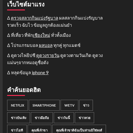
เว็บไซต์มาแรง
Δ
ตรวจสลากกินแบ่งรัฐบาล
ผลสลากกินแบ่งรัญบาล
รวดเร็ว ฉับไว ข้อมูลถูกต้องแม่นยำ
Δ ที่เที่ยว ที่พัก
เชียงใหม่
ทั่วทั้งเมือง
Δ โปรแกรมบอล
ผลบอล
ทุกคู่ ทุกแมตช์
Δ ดูดวงไพ่ยิปซี
ดูดวงรายวัน
ดูดวงตามวันเกิด ดูดวง
แม่นๆจากหมอดูชื่อดัง
Δ หลุดข้อมูล
iphone 9
คำค้นยอดฮิต
NETFLIX
SMARTPHONE
WETV
ข่าว
ข่าวบันเทิง
ข่าวมือถือ
ข่าววันนี้
ข่าวหวย
ข่าวไอที
คุณพี่เจ้าขา
คุณพี่เจ้าขาดิฉันเป็นห่านมิใช่หงส์