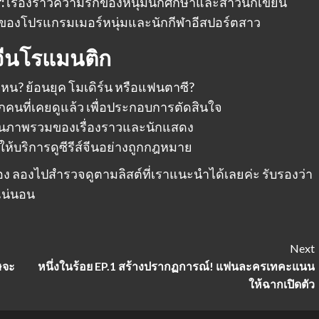
:
เรื่องราวความรักของหนุ่มนักศึกษาและสาวนักเขียน
กของโปรแกรมเมอร์หนุ่มและนักกีฬาอีสปอร์ตสาว
ย์จีนโรแมนติก
หน? ย้อนยุค โมเดิร์น หรือแฟนตาซี?
ากคนที่เคยดูแล้ว เพื่อประกอบการตัดสินใจ
เห็นภาพรวมของเรื่องราวและนักแสดง
่ให้บริการดูซีรีส์จีนอย่างถูกกฎหมาย
ื่อง ลองไปสำรวจดูตามลิสต์ที่เราแนะนำได้เลยค่ะ รับรองว่า
แน่นอน
Next
ษจะ
หนึ่งในร้อย EP.1 สร้างปรากฏการณ์! แฟนละครเทคะแนน
ให้ฉากเปิดตัว