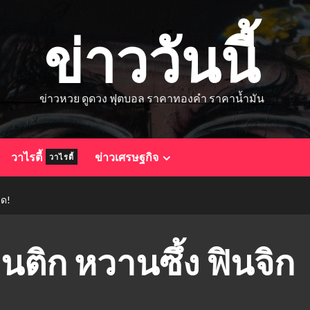
ข่าววันนี้
ข่าวหวย ดูดวง ฟุตบอล ราคาทองคำ ราคาน้ำมัน
วาไรตี้
ข่าวเศรษฐกิจ
วาไรตี้
าด!
นติก หวานซึ้ง ฟินจิก