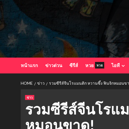
Skip
to
content
หน้าแรก
ข่าวด่วน
ซีรีส์
หวย
ไอที
หวย
HOME
ข่าว
รวมซีรีส์จีนโรแมนติก หวานซึ้ง ฟินจิกหมอนข
ข่าว
รวมซีรีส์จีนโรแม
หมอนขาด!