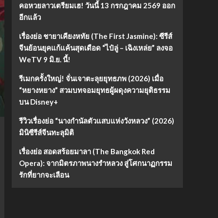
คอหวยลาวเตรียมเฮ! วันนี้ 13 กรกฎาคม 2569 ออก
อีกแล้ว
เรื่องย่อ ชายาเคียงหทัย (The First Jasmine): ซีรีส์
จีนย้อนยุคแก้แค้นสุดเดือด “ไป๋ลู่ – เฉิงเหล่ย” ลงจอ
WeTV 9 มิ.ย. นี้!
รีเมกครั้งใหญ่! จั่นเจาตะลุยยุทธภพ (2026) เมื่อ
“หยางหยาง” สวมบทจอมยุทธผู้ผดุงความยุติธรรม
บน Disney+
รีวิวเรื่องย่อ “นางกำนัลตัวแสบแห่งวังหลวง” (2026)
มินิซีรีส์จีนทะลุมิติ
เรื่องย่อ สอดสร้อยมาลา (The Bangkok Red
Opera): จากมิตรภาพนางรำหลวง สู่โศกนาฏกรรม
รักที่ยากจะเลือน