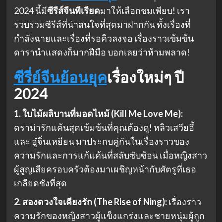
2024 นี้มี
ซีรีส์จีนพีเรียด
มาให้เลือกชมเพียบ! เรา
รวบรวมซีรีส์ที่น่าสนใจที่สุดมาฝากกัน ทั้งเรื่องที่
กำลังฉายและเรื่องที่รอคิวลงจอ เรื่องราวเข้มข้น
ดารานำแสดงก็มากฝีมือ บอกเลยว่าห้ามพลาด!
ซีรี่ย์จีนย้อนยุค
เรื่องใหม่ๆ ปี
2024
1. ใบไม้ผลิบานที่มอดไหม้ (Kill Me Love Me):
ดราม่ารักแค้นสุดเข้มข้นที่คุณต้องดู! หลิวเสวียอี้
และ อู๋จิ่นเหยียน มาประกบคู่กันในเรื่องราวของ
ความรักและการแก้แค้นที่สลับซับซ้อน เมื่อหญิงสาว
ผู้สูญเสียครอบครัวต้องมาเผชิญหน้ากับศัตรูที่เธอ
เกลียดชังที่สุด
2. สองดวงใจเคียงรัก (The Rise of Ning):
เรื่องราว
ความรักของหญิงสาวผู้แข็งแกร่งและชายหนุ่มผู้ถูก