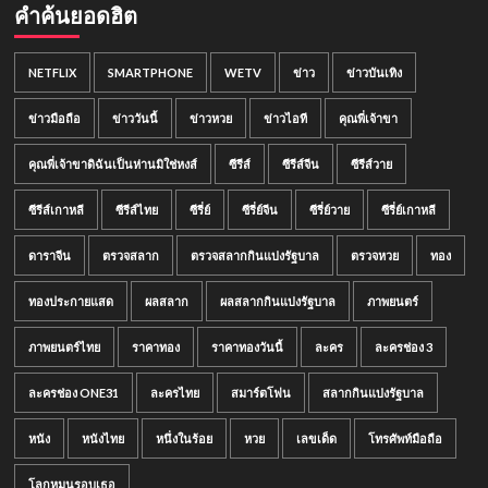
คำค้นยอดฮิต
NETFLIX
SMARTPHONE
WETV
ข่าว
ข่าวบันเทิง
ข่าวมือถือ
ข่าววันนี้
ข่าวหวย
ข่าวไอที
คุณพี่เจ้าขา
คุณพี่เจ้าขาดิฉันเป็นห่านมิใช่หงส์
ซีรีส์
ซีรีส์จีน
ซีรีส์วาย
ซีรีส์เกาหลี
ซีรีส์ไทย
ซีรี่ย์
ซีรี่ย์จีน
ซีรี่ย์วาย
ซีรี่ย์เกาหลี
ดาราจีน
ตรวจสลาก
ตรวจสลากกินแบ่งรัฐบาล
ตรวจหวย
ทอง
ทองประกายแสด
ผลสลาก
ผลสลากกินแบ่งรัฐบาล
ภาพยนตร์
ภาพยนตร์ไทย
ราคาทอง
ราคาทองวันนี้
ละคร
ละครช่อง 3
ละครช่อง ONE31
ละครไทย
สมาร์ตโฟน
สลากกินแบ่งรัฐบาล
หนัง
หนังไทย
หนึ่งในร้อย
หวย
เลขเด็ด
โทรศัพท์มือถือ
โลกหมุนรอบเธอ