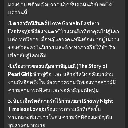
มองข้าม พร้อมด้วยฉากแอ็คชั่นสุดมันส์ รับชมได้
แล้ววันนี้!
3. ดารารักนิรันดร์ (Love Game in Eastern
Fantasy):
ซีรีส์แฟนตาซีโรแมนติกที่พาคุณไปสู่โลก
แห่งเทพนิยาย เมื่อหญิงสาวคนหนึ่งต้องมาอยู่ในร่าง
ของตัวละครในนิยาย และต้องทำภารกิจให้สำเร็จ
เพื่อกลับสู่โลกเดิม
4. เรื่องราวของหญิงสาวอัญมณี (The Story of
Pearl Girl):
จ้าวลู่ซือ และ หลิวอวี่หนิง กลับมาร่วม
งานกันอีกครั้งในเรื่องราวความรักของทาสสาวผู้มี
ความสามารถพิเศษและพ่อค้าอัญมณีหนุ่ม
5. หิมะเจ็ดรัตติกาลรักไร้กาลเวลา (Snowy Night
Timeless Love):
เรื่องราวความรักที่เกิดขึ้น
ท่ามกลางหิมะขาวโพลน ความรักที่ต้องเผชิญกับ
อุปสรรคมากมาย