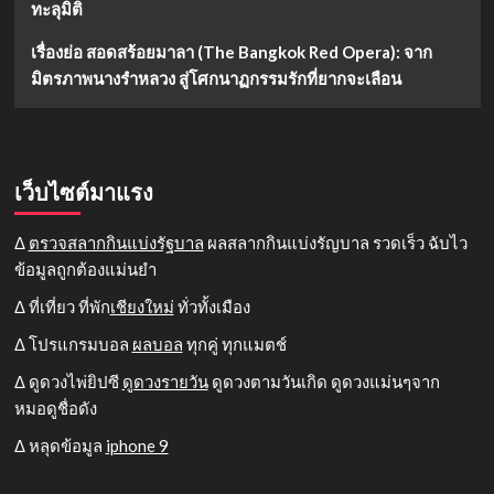
ทะลุมิติ
เรื่องย่อ สอดสร้อยมาลา (The Bangkok Red Opera): จาก
มิตรภาพนางรำหลวง สู่โศกนาฏกรรมรักที่ยากจะเลือน
เว็บไซต์มาแรง
Δ
ตรวจสลากกินแบ่งรัฐบาล
ผลสลากกินแบ่งรัญบาล รวดเร็ว ฉับไว
ข้อมูลถูกต้องแม่นยำ
Δ ที่เที่ยว ที่พัก
เชียงใหม่
ทั่วทั้งเมือง
Δ โปรแกรมบอล
ผลบอล
ทุกคู่ ทุกแมตช์
Δ ดูดวงไพ่ยิปซี
ดูดวงรายวัน
ดูดวงตามวันเกิด ดูดวงแม่นๆจาก
หมอดูชื่อดัง
Δ หลุดข้อมูล
iphone 9