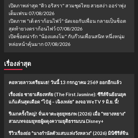
เปิดภาพล่าสุด "ดิว อริสรา" สวมชุดไทย สวยสง่า ออร่าพุ่ง
เต็มเฟรม
07/08/2026
เปิดภาพ "เต้ ดราก้อนไฟว์" นัดเจอกับเพื่อน กลายเป็นช็อต
สุดท้ายวงดราก้อนไฟว์
07/08/2026
เปิดช็อตน่ารัก "น้องแตงโม" กับก๊วนเพื่อนสนิท หนึ่งหนุ่ม
หล่อหน้าคุ้นมาก
07/08/2026
เรื่องล่าสุด
คอหวยลาวเตรียมเฮ! วันนี้ 13 กรกฎาคม 2569 ออกอีกแล้ว
เรื่องย่อ ชายาเคียงหทัย (The First Jasmine): ซีรีส์จีนย้อนยุค
แก้แค้นสุดเดือด “ไป๋ลู่ – เฉิงเหล่ย” ลงจอ WeTV 9 มิ.ย. นี้!
รีเมกครั้งใหญ่! จั่นเจาตะลุยยุทธภพ (2026) เมื่อ “หยางหยาง”
สวมบทจอมยุทธผู้ผดุงความยุติธรรมบน Disney+
รีวิวเรื่องย่อ “นางกำนัลตัวแสบแห่งวังหลวง” (2026) มินิซีรีส์จีน