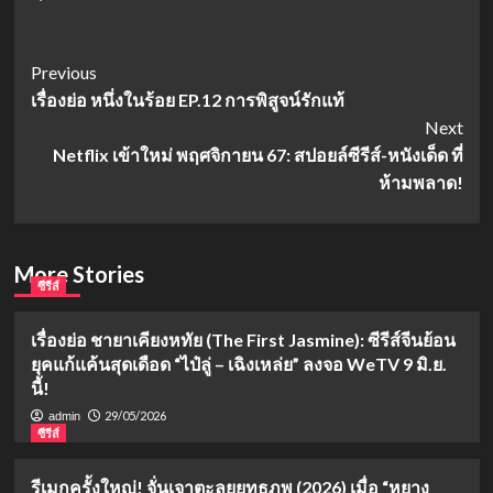
Post
Previous
เรื่องย่อ หนึ่งในร้อย EP.12 การพิสูจน์รักแท้
Navigation
Next
Netflix เข้าใหม่ พฤศจิกายน 67: สปอยล์ซีรีส์-หนังเด็ด ที่
ห้ามพลาด!
More Stories
ซีรีส์
เรื่องย่อ ชายาเคียงหทัย (The First Jasmine): ซีรีส์จีนย้อน
ยุคแก้แค้นสุดเดือด “ไป๋ลู่ – เฉิงเหล่ย” ลงจอ WeTV 9 มิ.ย.
นี้!
29/05/2026
admin
ซีรีส์
รีเมกครั้งใหญ่! จั่นเจาตะลุยยุทธภพ (2026) เมื่อ “หยาง