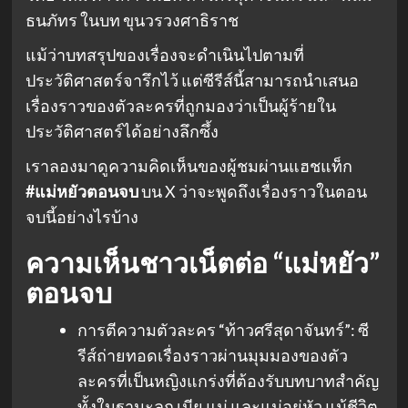
ธนภัทร ในบท ขุนวรวงศาธิราช
แม้ว่าบทสรุปของเรื่องจะดำเนินไปตามที่
ประวัติศาสตร์จารึกไว้ แต่ซีรีส์นี้สามารถนำเสนอ
เรื่องราวของตัวละครที่ถูกมองว่าเป็นผู้ร้ายใน
ประวัติศาสตร์ได้อย่างลึกซึ้ง
เราลองมาดูความคิดเห็นของผู้ชมผ่านแฮชแท็ก
#แม่หยัวตอนจบ
บน X ว่าจะพูดถึงเรื่องราวในตอน
จบนี้อย่างไรบ้าง
ความเห็นชาวเน็ตต่อ
“แม่หยัว”
ตอนจบ
การตีความตัวละคร “ท้าวศรีสุดาจันทร์”: ซี
รีส์ถ่ายทอดเรื่องราวผ่านมุมมองของตัว
ละครที่เป็นหญิงแกร่งที่ต้องรับบทบาทสำคัญ
ทั้งในฐานะลูก เมีย แม่ และแม่อยู่หัว แม้ชีวิต