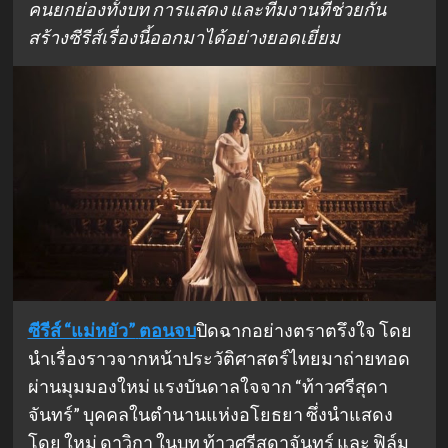
คนยกย่องทั้งบท การแสดง และทีมงานที่ช่วยกัน
สร้างซีรีส์เรื่องนี้ออกมาได้อย่างยอดเยี่ยม
ซีรีส์ “แม่หยัว”
ตอนจบ
ปิดฉากอย่างตราตรึงใจ โดย
นำเรื่องราวจากหน้าประวัติศาสตร์ไทยมาถ่ายทอด
ผ่านมุมมองใหม่ แรงบันดาลใจจาก “ท้าวศรีสุดา
จันทร์” บุคคลในตำนานแห่งอโยธยา ซึ่งนำแสดง
โดย ใหม่ ดาวิกา ในบท ท้าวศรีสุดาจันทร์ และ ฟิล์ม