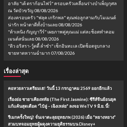
อาลัย "เต้ ดราก้อนไฟว์" ครอบครัวเคลื่อนร่างบำเพ็ญกุศล
ณ วัดบัวขวัญ
08/08/2026
ส่องครอบครัว "ฟลุค เกริกพล" คุณพ่อลูกสามกับโมเมนต์
น่ารัก หน้าตาดีทั้งบ้านเลย
08/08/2026
"ต้าเหนิง กัญญาวีร์" เผยภาพคู่คุณแม่ แต่ละช็อตทำคอม
เมนต์สนั่นเลย
08/08/2026
"ดิว อริสรา-วู้ดดี้ ล่ำซำ" เช็กอินทะเล เปิดช็อตจูบกลาง
ชายหาดหวานฉ่ำมาก
07/08/2026
เรื่องล่าสุด
คอหวยลาวเตรียมเฮ! วันนี้ 13 กรกฎาคม 2569 ออกอีกแล้ว
เรื่องย่อ ชายาเคียงหทัย (The First Jasmine): ซีรีส์จีนย้อนยุค
แก้แค้นสุดเดือด “ไป๋ลู่ – เฉิงเหล่ย” ลงจอ WeTV 9 มิ.ย. นี้!
รีเมกครั้งใหญ่! จั่นเจาตะลุยยุทธภพ (2026) เมื่อ “หยางหยาง”
สวมบทจอมยุทธผู้ผดุงความยุติธรรมบน Disney+