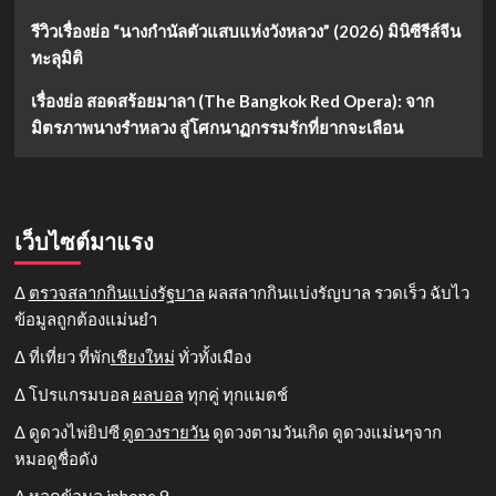
รีวิวเรื่องย่อ “นางกำนัลตัวแสบแห่งวังหลวง” (2026) มินิซีรีส์จีน
ทะลุมิติ
เรื่องย่อ สอดสร้อยมาลา (The Bangkok Red Opera): จาก
มิตรภาพนางรำหลวง สู่โศกนาฏกรรมรักที่ยากจะเลือน
เว็บไซต์มาแรง
Δ
ตรวจสลากกินแบ่งรัฐบาล
ผลสลากกินแบ่งรัญบาล รวดเร็ว ฉับไว
ข้อมูลถูกต้องแม่นยำ
Δ ที่เที่ยว ที่พัก
เชียงใหม่
ทั่วทั้งเมือง
Δ โปรแกรมบอล
ผลบอล
ทุกคู่ ทุกแมตช์
Δ ดูดวงไพ่ยิปซี
ดูดวงรายวัน
ดูดวงตามวันเกิด ดูดวงแม่นๆจาก
หมอดูชื่อดัง
Δ หลุดข้อมูล
iphone 9