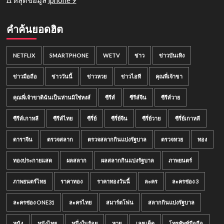
คำค้นยอดฮิต
NETFLIX
SMARTPHONE
WETV
ข่าว
ข่าวบันเทิง
ข่าวมือถือ
ข่าววันนี้
ข่าวหวย
ข่าวไอที
คุณพี่เจ้าขา
คุณพี่เจ้าขาดิฉันเป็นห่านมิใช่หงส์
ซีรีส์
ซีรีส์จีน
ซีรีส์วาย
ซีรีส์เกาหลี
ซีรีส์ไทย
ซีรี่ย์
ซีรี่ย์จีน
ซีรี่ย์วาย
ซีรี่ย์เกาหลี
ดาราจีน
ตรวจสลาก
ตรวจสลากกินแบ่งรัฐบาล
ตรวจหวย
ทอง
ทองประกายแสด
ผลสลาก
ผลสลากกินแบ่งรัฐบาล
ภาพยนตร์
ภาพยนตร์ไทย
ราคาทอง
ราคาทองวันนี้
ละคร
ละครช่อง 3
ละครช่อง ONE31
ละครไทย
สมาร์ตโฟน
สลากกินแบ่งรัฐบาล
หนัง
หนังไทย
หนึ่งในร้อย
หวย
เลขเด็ด
โทรศัพท์มือถือ