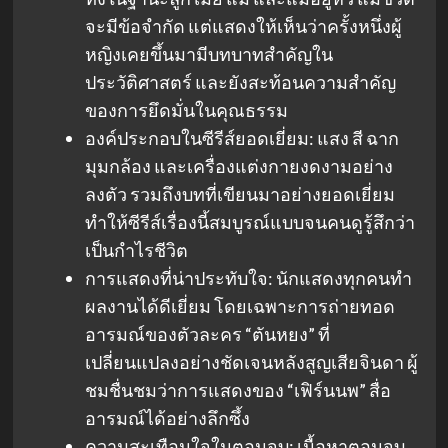
จะมีข้อจำกัด แต่แสดงให้เห็นว่าครั้งหนึ่งผู้
หญิงเคยขึ้นมามีบทบาทสำคัญใน
ประวัติศาสตร์ และยังสะท้อนความสำคัญ
ของการยึดมั่นในคุณธรรม
องค์ประกอบในซีรีส์ยอดเยี่ยม: แสง สี ฉาก
มุมกล้อง และเครื่องแต่งกายงดงามอย่าง
ลงตัว รวมถึงบทที่เขียนมาอย่างยอดเยี่ยม
ทำให้ซีรีส์เรื่องนี้สมบูรณ์แบบจนคนดูรู้สึกว่า
เป็นกำไรชีวิต
การแสดงที่น่าประทับใจ: นักแสดงทุกคนทำ
ผลงานได้ดีเยี่ยม โดยเฉพาะการถ่ายทอด
อารมณ์ของตัวละคร “ตันหยง” ที่
เปลี่ยนแปลงอย่างชัดเจนหลังสูญเสียจินดา ผู้
ชมชื่นชมว่าการแสดงของ “เฟิร์นนพ” สื่อ
อารมณ์ได้อย่างลึกซึ้ง
ความสะเทือนใจในตอนจบ: เนื้อหาตอนจบ