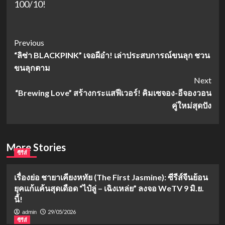
100/10!
Post
Previous
“ลิซ่า BLACKPINK” เจอผีอำ! เล่าประสบการณ์ขนลุก ชวน
Navigation
ขนลุกตาม
Next
“Brewing Love” สร้างกระแสฟีเวอร์! คิมเซจอง-อีจองวอน
คู่ใหม่สุดปัง
More Stories
ซีรีส์
เรื่องย่อ ชายาเคียงหทัย (The First Jasmine): ซีรีส์จีนย้อน
ยุคแก้แค้นสุดเดือด “ไป๋ลู่ – เฉิงเหล่ย” ลงจอ WeTV 9 มิ.ย.
นี้!
29/05/2026
admin
ซีรีส์