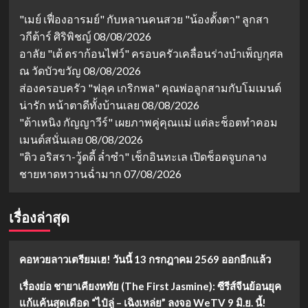
"เมย์ เฟื่องอารมย์" กับหลานคนสวย "น้องตั้งตา" ลูกสา
วกีต้าร์ ศิริพิชญ์
08/08/2026
อาลัย "เต้ ดราก้อนไฟว์" ครอบครัวเคลื่อนร่างบำเพ็ญกุศล
ณ วัดบัวขวัญ
08/08/2026
ส่องครอบครัว "ฟลุค เกริกพล" คุณพ่อลูกสามกับโมเมนต์
น่ารัก หน้าตาดีทั้งบ้านเลย
08/08/2026
"ต้าเหนิง กัญญาวีร์" เผยภาพคู่คุณแม่ แต่ละช็อตทำคอม
เมนต์สนั่นเลย
08/08/2026
"ดิว อริสรา-วู้ดดี้ ล่ำซำ" เช็กอินทะเล เปิดช็อตจูบกลาง
ชายหาดหวานฉ่ำมาก
07/08/2026
เรื่องล่าสุด
คอหวยลาวเตรียมเฮ! วันนี้ 13 กรกฎาคม 2569 ออกอีกแล้ว
เรื่องย่อ ชายาเคียงหทัย (The First Jasmine): ซีรีส์จีนย้อนยุค
แก้แค้นสุดเดือด “ไป๋ลู่ – เฉิงเหล่ย” ลงจอ WeTV 9 มิ.ย. นี้!