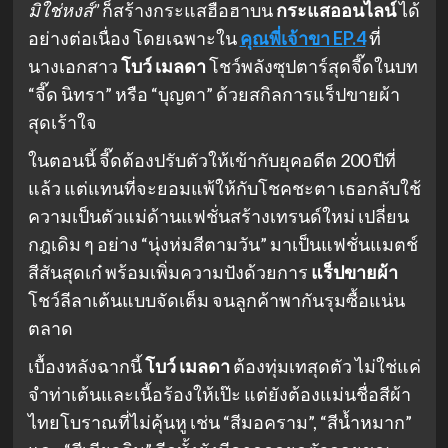
มิใช่หงส์”
ก็สร้างกระแสฮือฮาบน
กระแสออนไลน์
ได้
อย่างต่อเนื่อง โดยเฉพาะใน
คุณพี่เจ้าขา EP.4
ที่
นางเอกสาว
โบว์ เมลดา
โชว์พลังซุปตาร์สุดจี๊ดในบท
“จี๊ด นิทรา” หรือ “บุญตา” ด้วยสกิลการแร็ปขายผ้า
สุดเร้าใจ
ในตอนนี้ จี๊ดต้องปรับตัวให้เข้ากับยุคอดีต 200 ปีที่
แล้ว แต่แทนที่จะยอมแพ้ให้กับโชคชะตา เธอกลับใช้
ความเป็นตัวแม่ด้านแฟชั่นสร้างเทรนด์ใหม่ เปลี่ยน
กฎเดิม ๆ อย่าง “นุ่งห่มสีตามวัน” มาเป็นแฟชั่นแมตช์
สีสันสุดเก๋ พร้อมเพิ่มความปังด้วยการ
แร็ปขายผ้า
โชว์ลีลาเต้นแบบจัดเต็ม จนลูกค้าพากันรุมซื้อแน่น
ตลาด
เบื้องหลังฉากนี้
โบว์ เมลดา
ต้องทุ่มเทสุดตัว ไม่ใช่แค่
จำท่าเต้นและเนื้อร้องให้เป๊ะ แต่ยังต้องแม่นชื่อสีผ้า
ไทยโบราณที่ไม่คุ้นหู เช่น “สีมอคราม”, “สีน้ำหมาก”