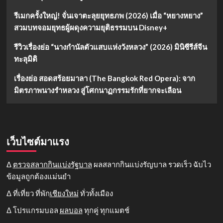
รีเมกครั้งใหญ่! จั่นเจาตะลุยยุทธภพ (2026) เมื่อ “หยางหยาง”
สวมบทจอมยุทธผู้ผดุงความยุติธรรมบน Disney+
รีวิวเรื่องย่อ “นางกำนัลตัวแสบแห่งวังหลวง” (2026) มินิซีรีส์จีน
ทะลุมิติ
เรื่องย่อ สอดสร้อยมาลา (The Bangkok Red Opera): จาก
มิตรภาพนางรำหลวง สู่โศกนาฏกรรมรักที่ยากจะเลือน
เว็บไซต์มาแรง
Δ
ตรวจสลากกินแบ่งรัฐบาล
ผลสลากกินแบ่งรัญบาล รวดเร็ว ฉับไว
ข้อมูลถูกต้องแม่นยำ
Δ ที่เที่ยว ที่พัก
เชียงใหม่
ทั่วทั้งเมือง
Δ โปรแกรมบอล
ผลบอล
ทุกคู่ ทุกแมตช์