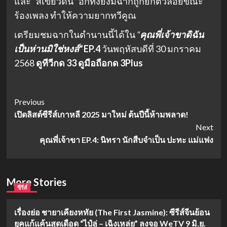
และ “สีเขียวดิน” อีกทั้งยังมีฉากถูกยกตัวลอยขณะ
ร้องเพลง ทำให้ความยากทวีคูณ
เตรียมชมฉากในตำนานนี้ได้ใน
“
คุณพี่เจ้าขาดิฉัน
เป็นห่านมิใช่หงส์”
EP.4
วันพฤหัสบดีที่ 30 มกราคม
2568
ดูทีวีกด 33 ดูมือถือกด 3Plus
Post
Previous
เปิดลิสต์ซีรีส์เกาหลี 2025 มาใหม่ ต้นปีนี้ห้ามพลาด!
Navigation
Next
คุณพี่เจ้าขา EP.4: นิทรา นักสืบจำเป็น ปะทะ แม่แฟง
More Stories
ซีรีส์
เรื่องย่อ ชายาเคียงหทัย (The First Jasmine): ซีรีส์จีนย้อน
ยุคแก้แค้นสุดเดือด “ไป๋ลู่ – เฉิงเหล่ย” ลงจอ WeTV 9 มิ.ย.