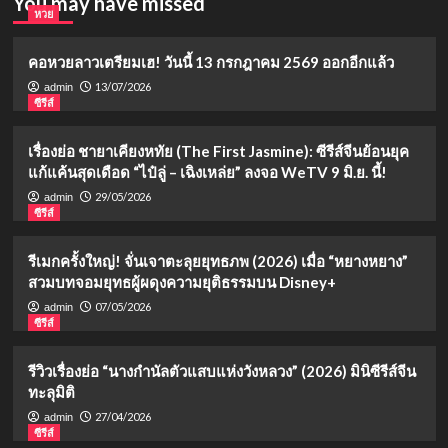
You may have missed
หวย
คอหวยลาวเตรียมเฮ! วันนี้ 13 กรกฎาคม 2569 ออกอีกแล้ว
13/07/2026
admin
ซีรีส์
เรื่องย่อ ชายาเคียงหทัย (The First Jasmine): ซีรีส์จีนย้อนยุค
แก้แค้นสุดเดือด “ไป๋ลู่ – เฉิงเหล่ย” ลงจอ WeTV 9 มิ.ย. นี้!
29/05/2026
admin
ซีรีส์
รีเมกครั้งใหญ่! จั่นเจาตะลุยยุทธภพ (2026) เมื่อ “หยางหยาง”
สวมบทจอมยุทธผู้ผดุงความยุติธรรมบน Disney+
07/05/2026
admin
ซีรีส์
รีวิวเรื่องย่อ “นางกำนัลตัวแสบแห่งวังหลวง” (2026) มินิซีรีส์จีน
ทะลุมิติ
27/04/2026
admin
ซีรีส์