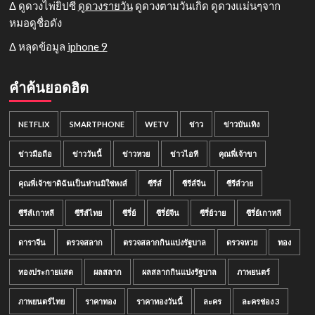
Δ ดูดวงไพ่ยิปซี
ดูดวงรายวัน
ดูดวงตามวันเกิด ดูดวงแม่นๆจาก
หมอดูชื่อดัง
Δ หลุดข้อมูล
iphone 9
คำค้นยอดฮิต
NETFLIX
SMARTPHONE
WETV
ข่าว
ข่าวบันเทิง
ข่าวมือถือ
ข่าววันนี้
ข่าวหวย
ข่าวไอที
คุณพี่เจ้าขา
คุณพี่เจ้าขาดิฉันเป็นห่านมิใช่หงส์
ซีรีส์
ซีรีส์จีน
ซีรีส์วาย
ซีรีส์เกาหลี
ซีรีส์ไทย
ซีรี่ย์
ซีรี่ย์จีน
ซีรี่ย์วาย
ซีรี่ย์เกาหลี
ดาราจีน
ตรวจสลาก
ตรวจสลากกินแบ่งรัฐบาล
ตรวจหวย
ทอง
ทองประกายแสด
ผลสลาก
ผลสลากกินแบ่งรัฐบาล
ภาพยนตร์
ภาพยนตร์ไทย
ราคาทอง
ราคาทองวันนี้
ละคร
ละครช่อง 3