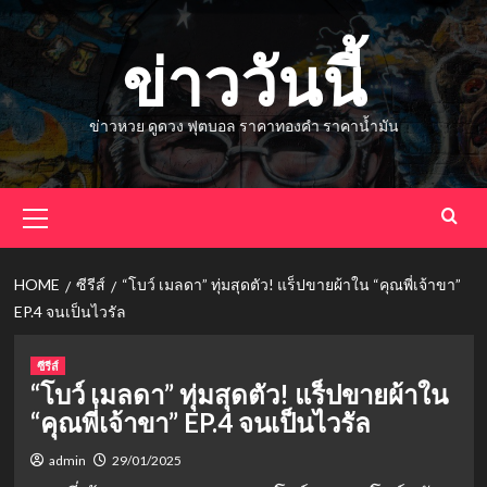
Skip
to
ข่าววันนี้
content
ข่าวหวย ดูดวง ฟุตบอล ราคาทองคำ ราคาน้ำมัน
Primary
Menu
HOME
ซีรีส์
“โบว์ เมลดา” ทุ่มสุดตัว! แร็ปขายผ้าใน “คุณพี่เจ้าขา”
EP.4 จนเป็นไวรัล
ซีรีส์
“โบว์ เมลดา” ทุ่มสุดตัว! แร็ปขายผ้าใน
“คุณพี่เจ้าขา” EP.4 จนเป็นไวรัล
admin
29/01/2025