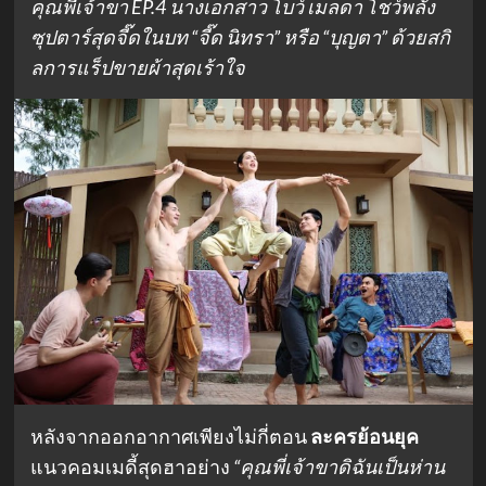
คุณพี่เจ้าขา EP.4 นางเอกสาว โบว์ เมลดา โชว์พลัง
ซุปตาร์สุดจี๊ดในบท “จี๊ด นิทรา” หรือ “บุญตา” ด้วยสกิ
ลการแร็ปขายผ้าสุดเร้าใจ
หลังจากออกอากาศเพียงไม่กี่ตอน
ละครย้อนยุค
แนวคอมเมดี้สุดฮาอย่าง
“คุณพี่เจ้าขาดิฉันเป็นห่าน