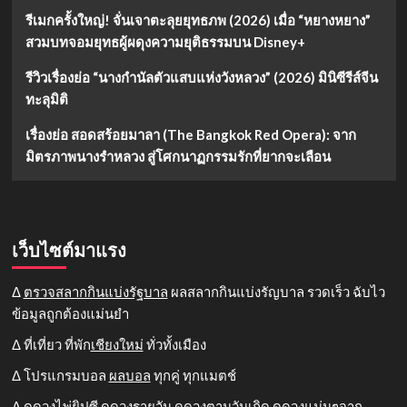
รีเมกครั้งใหญ่! จั่นเจาตะลุยยุทธภพ (2026) เมื่อ “หยางหยาง”
สวมบทจอมยุทธผู้ผดุงความยุติธรรมบน Disney+
รีวิวเรื่องย่อ “นางกำนัลตัวแสบแห่งวังหลวง” (2026) มินิซีรีส์จีน
ทะลุมิติ
เรื่องย่อ สอดสร้อยมาลา (The Bangkok Red Opera): จาก
มิตรภาพนางรำหลวง สู่โศกนาฏกรรมรักที่ยากจะเลือน
เว็บไซต์มาแรง
Δ
ตรวจสลากกินแบ่งรัฐบาล
ผลสลากกินแบ่งรัญบาล รวดเร็ว ฉับไว
ข้อมูลถูกต้องแม่นยำ
Δ ที่เที่ยว ที่พัก
เชียงใหม่
ทั่วทั้งเมือง
Δ โปรแกรมบอล
ผลบอล
ทุกคู่ ทุกแมตช์
Δ ดูดวงไพ่ยิปซี
ดูดวงรายวัน
ดูดวงตามวันเกิด ดูดวงแม่นๆจาก