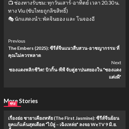
📺 ช่องทางรับชม: ทุกวันเสาร์-อาทิตย์ เวลา 20.30 น.
ทาง Viu (ซับไทยถูกลิขสิทธิ์)
🎭 นักแสดงนำ: พัคจินยอง และ โนจองอี
Post
Previous
The Embers (2025): ซีรีส์จีนแนวสืบสวน-อาชญากรรม ที่
Navigation
คุณไม่ควรพลาด
Next
ซองแดงพลิกชีวิต! บิวกิ้น-พีพี จับคู่ฮาปนสยองใน “ซองแดง
แต่งผี”
More Stories
ซีรีส์
เรื่องย่อ ชายาเคียงหทัย (The First Jasmine): ซีรีส์จีนย้อน
ยุคแก้แค้นสุดเดือด “ไป๋ลู่ – เฉิงเหล่ย” ลงจอ WeTV 9 มิ.ย.