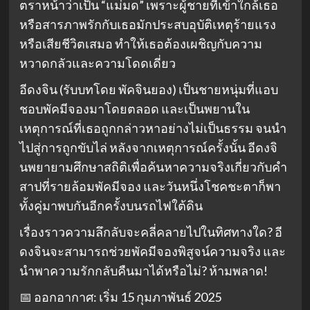
ตราหน้าว่าเป็น “แม่มด” เพราะผู้ชายที่เข้าใกล้เธอ
หรือสารภาพรักกับเธอมักประสบอุบัติเหตุร้ายแรง
หรือเสียชีวิตเสมอ ทำให้เธอต้องเผชิญกับความ
หวาดกลัวและความโดดเดี่ยว
อีดงจิน (รับบทโดย พัคจินยอง) เป็นชายหนุ่มที่แอบ
ชอบพัคมีจองมาโดยตลอด และเป็นพยานใน
เหตุการณ์ที่เธอถูกกล่าวหาอย่างไม่เป็นธรรม จนนำ
ไปสู่การถูกขับไล่ หลังจากเหตุการณ์ครั้งนั้น อีดงจิ
นพยายามศึกษาสถิติเพื่อค้นหาความจริงเกี่ยวกับคำ
สาปที่รายล้อมพัคมีจอง และวันหนึ่งโชคชะตาก็พา
ทั้งคู่มาพบกันอีกครั้งบนรถไฟใต้ดิน
เรื่องราวความลึกลับจะคลี่คลายไปในทิศทางใด? อี
ดงจินจะสามารถช่วยพัคมีจองพิสูจน์ความจริง และ
นำพาความรักกลับคืนมาได้หรือไม่? ห้ามพลาด!
📅 ออกอากาศ: เริ่ม 15 กุมภาพันธ์ 2025