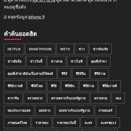
หมอดูชื่อดัง
Δ หลุดข้อมูล
iphone 9
คำค้นยอดฮิต
NETFLIX
SMARTPHONE
WETV
ข่าว
ข่าวบันเทิง
ข่าวมือถือ
ข่าววันนี้
ข่าวหวย
ข่าวไอที
คุณพี่เจ้าขา
คุณพี่เจ้าขาดิฉันเป็นห่านมิใช่หงส์
ซีรีส์
ซีรีส์จีน
ซีรีส์วาย
ซีรีส์เกาหลี
ซีรีส์ไทย
ซีรี่ย์
ซีรี่ย์จีน
ซีรี่ย์วาย
ซีรี่ย์เกาหลี
ดาราจีน
ตรวจสลาก
ตรวจสลากกินแบ่งรัฐบาล
ตรวจหวย
ทอง
ทองประกายแสด
ผลสลาก
ผลสลากกินแบ่งรัฐบาล
ภาพยนตร์
ภาพยนตร์ไทย
ราคาทอง
ราคาทองวันนี้
ละคร
ละครช่อง 3