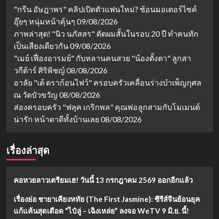
"กรีน อัษฎาพร" คลิปเปิดตัวแฟนใหม่? ซ้อนมอเตอร์ไซค์
อุ๊ยๆ หนุ่มหน้าคุ้นๆ
09/08/2026
ภาพล่าสุด! "นิว นภัสสร" ตัดผมสั้นในรอบ 20 ปี ทำคนทัก
เป็นเสียงเดียวกัน
09/08/2026
"เมย์ เฟื่องอารมย์" กับหลานคนสวย "น้องตั้งตา" ลูกสา
วกีต้าร์ ศิริพิชญ์
08/08/2026
อาลัย "เต้ ดราก้อนไฟว์" ครอบครัวเคลื่อนร่างบำเพ็ญกุศล
ณ วัดบัวขวัญ
08/08/2026
ส่องครอบครัว "ฟลุค เกริกพล" คุณพ่อลูกสามกับโมเมนต์
น่ารัก หน้าตาดีทั้งบ้านเลย
08/08/2026
เรื่องล่าสุด
คอหวยลาวเตรียมเฮ! วันนี้ 13 กรกฎาคม 2569 ออกอีกแล้ว
เรื่องย่อ ชายาเคียงหทัย (The First Jasmine): ซีรีส์จีนย้อนยุค
แก้แค้นสุดเดือด “ไป๋ลู่ – เฉิงเหล่ย” ลงจอ WeTV 9 มิ.ย. นี้!