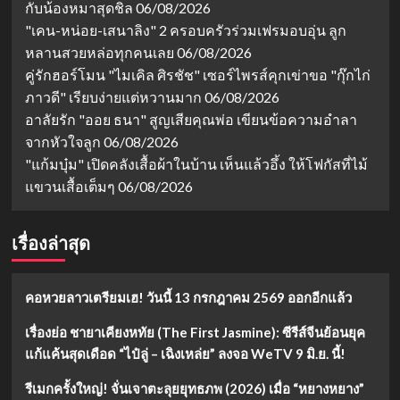
กับน้องหมาสุดชิล
06/08/2026
"เคน-หน่อย-เสนาลิง" 2 ครอบครัวร่วมเฟรมอบอุ่น ลูก
หลานสวยหล่อทุกคนเลย
06/08/2026
คู่รักฮอร์โมน "ไมเคิล ศิรชัช" เซอร์ไพรส์คุกเข่าขอ "กุ๊กไก่
ภาวดี" เรียบง่ายแต่หวานมาก
06/08/2026
อาลัยรัก "ออย ธนา" สูญเสียคุณพ่อ เขียนข้อความอำลา
จากหัวใจลูก
06/08/2026
"แก้มบุ๋ม" เปิดคลังเสื้อผ้าในบ้าน เห็นแล้วอึ้ง ให้โฟกัสที่ไม้
แขวนเสื้อเต็มๆ
06/08/2026
เรื่องล่าสุด
คอหวยลาวเตรียมเฮ! วันนี้ 13 กรกฎาคม 2569 ออกอีกแล้ว
เรื่องย่อ ชายาเคียงหทัย (The First Jasmine): ซีรีส์จีนย้อนยุค
แก้แค้นสุดเดือด “ไป๋ลู่ – เฉิงเหล่ย” ลงจอ WeTV 9 มิ.ย. นี้!
รีเมกครั้งใหญ่! จั่นเจาตะลุยยุทธภพ (2026) เมื่อ “หยางหยาง”