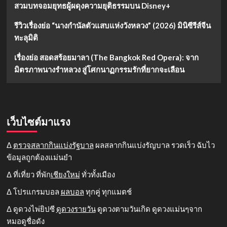
สวมบทจอมยุทธผู้ผดุงความยุติธรรมบน Disney+
รีวิวเรื่องย่อ “นางกำนัลตัวแสบแห่งวังหลวง” (2026) มินิซีรีส์จีน
ทะลุมิติ
เรื่องย่อ สอดสร้อยมาลา (The Bangkok Red Opera): จาก
มิตรภาพนางรำหลวง สู่โศกนาฏกรรมรักที่ยากจะเลือน
เว็บไซต์มาแรง
Δ
ตรวจสลากกินแบ่งรัฐบาล
ผลสลากกินแบ่งรัญบาล รวดเร็ว ฉับไว
ข้อมูลถูกต้องแม่นยำ
Δ ที่เที่ยว ที่พัก
เชียงใหม่
ทั่วทั้งเมือง
Δ โปรแกรมบอล
ผลบอล
ทุกคู่ ทุกแมตช์
Δ ดูดวงไพ่ยิปซี
ดูดวงรายวัน
ดูดวงตามวันเกิด ดูดวงแม่นๆจาก
หมอดูชื่อดัง