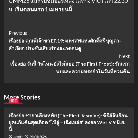
GMM25 และรับชมย้อนหลังได้ทาง VIU เวลา 22.30
น.
เริ่มตอนแรก 1 เมษายนนี้
Post
Previous
เรื่องย่อ คุณพี่เจ้าขา EP.19: มหรสพแห่งศักดิ์ศรี บุญตา-
Navigation
ลำเจียก ประชันเสียงร้องสะกดคนดู!
Next
เรื่องย่อ วันนี้ วันไหน ยังไงก็เธอ (The First Frost): รักแรก
พบและความทรงจำในวันที่หวนคืน
More Stories
ซีรีส์
เรื่องย่อ ชายาเคียงหทัย (The First Jasmine): ซีรีส์จีนย้อน
ยุคแก้แค้นสุดเดือด “ไป๋ลู่ – เฉิงเหล่ย” ลงจอ WeTV 9 มิ.ย.
นี้!
29/05/2026
admin