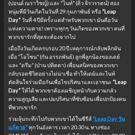
(ปอนด์ ณราวิชญ์) และ “ไนท์” (ดิว จิรวรรตน์) สอง
หนุ่มที่มีวันเกิดในวันที่ 29 กุมภาพันธ์ หรือ
“Leap
Day”
วันที่ 4 ปีมีครั้ง แต่สำหรับพวกเขา มันคือวัน
แห่งความตาย! เพราะทุกๆ วันเกิดของพวกเขา คนที่
พวกเขารักที่สุดจะต้องจากไป
เมื่อถึงวันเกิดครบรอบ 20 ปี เหตุการณ์กลับพลิกผัน
เมื่อ “โอโซน” (กัน อรรถพันธ์) ลูกพี่ลูกน้องของเดย์
และ “ดรีม” (ป่าน ปทิตตา) เพื่อนสนิทของพวกเขา
กลับรอดชีวิตอย่างไม่น่าเชื่อ ทำให้เดย์และไนท์
ตัดสินใจร่วมมือกันเพื่อไขปริศนาและเอาชนะ
“Leap
Day”
ให้ได้ พวกเขาต้องเผชิญหน้ากับความกลัว
ความสูญเสีย และปมปริศนาที่ซับซ้อน เพื่อปกป้องคน
ที่พวกเขารัก
ร่วมลุ้นระทึกไปกับพวกเขาได้ในซีรีส์
“Leap Day วัน
แก้ตาย”
ทุกวันอังคาร เวลา 20.30 น. ทางช่อง