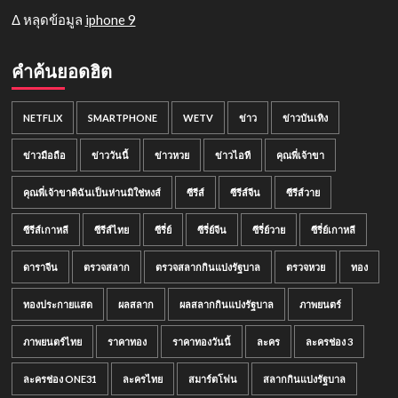
Δ หลุดข้อมูล
iphone 9
คำค้นยอดฮิต
NETFLIX
SMARTPHONE
WETV
ข่าว
ข่าวบันเทิง
ข่าวมือถือ
ข่าววันนี้
ข่าวหวย
ข่าวไอที
คุณพี่เจ้าขา
คุณพี่เจ้าขาดิฉันเป็นห่านมิใช่หงส์
ซีรีส์
ซีรีส์จีน
ซีรีส์วาย
ซีรีส์เกาหลี
ซีรีส์ไทย
ซีรี่ย์
ซีรี่ย์จีน
ซีรี่ย์วาย
ซีรี่ย์เกาหลี
ดาราจีน
ตรวจสลาก
ตรวจสลากกินแบ่งรัฐบาล
ตรวจหวย
ทอง
ทองประกายแสด
ผลสลาก
ผลสลากกินแบ่งรัฐบาล
ภาพยนตร์
ภาพยนตร์ไทย
ราคาทอง
ราคาทองวันนี้
ละคร
ละครช่อง 3
ละครช่อง ONE31
ละครไทย
สมาร์ตโฟน
สลากกินแบ่งรัฐบาล