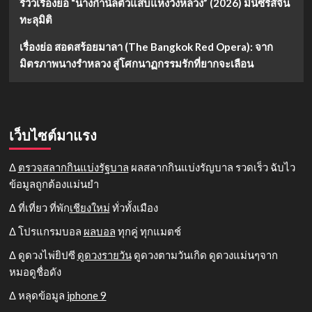
รีวิวเรื่องย่อ “นางกำนัลตัวแสบแห่งวังหลวง” (2026) มินิซีรีส์จีน
ทะลุมิติ
เรื่องย่อ สอดสร้อยมาลา (The Bangkok Red Opera): จาก
มิตรภาพนางรำหลวง สู่โศกนาฏกรรมรักที่ยากจะเลือน
เว็บไซต์มาแรง
Δ
ตรวจสลากกินแบ่งรัฐบาล
ผลสลากกินแบ่งรัญบาล รวดเร็ว ฉับไว
ข้อมูลถูกต้องแม่นยำ
Δ ที่เที่ยว ที่พัก
เชียงใหม่
ทั่วทั้งเมือง
Δ โปรแกรมบอล
ผลบอล
ทุกคู่ ทุกแมตช์
Δ ดูดวงไพ่ยิปซี
ดูดวงรายวัน
ดูดวงตามวันเกิด ดูดวงแม่นๆจาก
หมอดูชื่อดัง
Δ หลุดข้อมูล
iphone 9