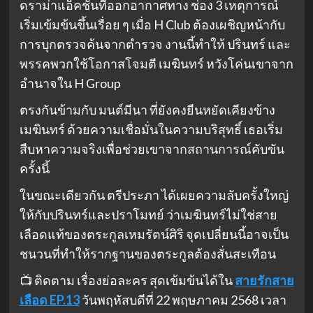
ดราม่าแอ็คชั่นที่ออกอากาศทาง ช่อง 3 เหตุการณ์
เริ่มเข้มข้นขึ้นเรื่อย ๆ เมื่อ H Club ต้องเผชิญหน้ากับ
การบุกตรวจค้นจากตำรวจ งานนี้ทำให้ ปรินทร์ และ
พรรคพวกใช้โอกาสโจมตี เมฆินทร์ หวังโค่นเขาจาก
อำนาจใน H Group
ตรงกันข้ามกับ มนต์มีนา ที่ยังคงยืนหยัดเคียงข้าง
เมฆินทร์ ด้วยความเชื่อมั่นในความบริสุทธิ์ เธอเริ่ม
สืบหาความจริงเพื่อช่วยเขาจากสถานการณ์คับขัน
ครั้งนี้
ในขณะเดียวกัน ตรีประภา ได้เผยความลับครั้งใหญ่
ให้กับปรินทร์และปราโมทย์ ว่าเมฆินทร์ไม่ใช่สาย
เลือดแท้ของตระกูลเหมรัตน์ศิริ จุดเปลี่ยนนี้อาจเป็น
ชนวนที่ทำให้รากฐานของตระกูลต้องสั่นสะเทือน
📺 ติดตาม เรื่องย่อละคร สุดเข้มข้นได้ใน
สายรักสาย
เลือด EP.13
วันพฤหัสบดีที่ 22 พฤษภาคม 2568 เวลา