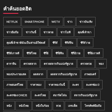
คำค้นยอดฮิต
NETFLIX
SMARTPHONE
WETV
ข่าว
ข่าวบันเทิง
ข่าวมือถือ
ข่าววันนี้
ข่าวหวย
ข่าวไอที
คุณพี่เจ้าขา
คุณพี่เจ้าขาดิฉันเป็นห่านมิใช่หงส์
ซีรีส์
ซีรีส์จีน
ซีรีส์วาย
ซีรีส์เกาหลี
ซีรีส์ไทย
ซีรี่ย์
ซีรี่ย์จีน
ซีรี่ย์วาย
ซีรี่ย์เกาหลี
ดาราจีน
ตรวจสลาก
ตรวจสลากกินแบ่งรัฐบาล
ตรวจหวย
ทอง
ทองประกายแสด
ผลสลาก
ผลสลากกินแบ่งรัฐบาล
ภาพยนตร์
ภาพยนตร์ไทย
ราคาทอง
ราคาทองวันนี้
ละคร
ละครช่อง 3
ละครช่อง ONE31
ละครไทย
สมาร์ตโฟน
สลากกินแบ่งรัฐบาล
หนัง
หนังไทย
หนึ่งในร้อย
หวย
เลขเด็ด
โทรศัพท์มือถือ