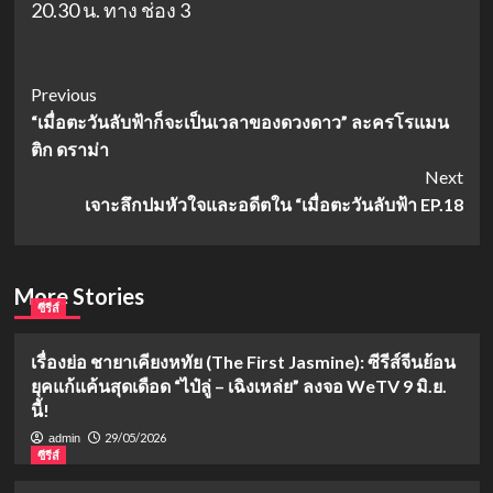
20.30 น. ทาง ช่อง 3
Post
Previous
“เมื่อตะวันลับฟ้าก็จะเป็นเวลาของดวงดาว” ละครโรแมน
Navigation
ติก ดราม่า
Next
เจาะลึกปมหัวใจและอดีตใน “เมื่อตะวันลับฟ้า EP.18
More Stories
ซีรีส์
เรื่องย่อ ชายาเคียงหทัย (The First Jasmine): ซีรีส์จีนย้อน
ยุคแก้แค้นสุดเดือด “ไป๋ลู่ – เฉิงเหล่ย” ลงจอ WeTV 9 มิ.ย.
นี้!
29/05/2026
admin
ซีรีส์