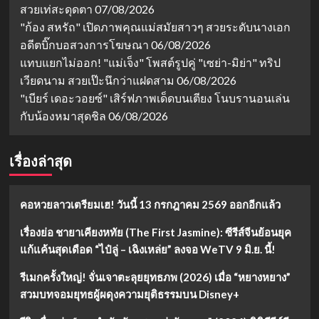
สวยเท่สะดุดตา
07/08/2026
"ก้อง สหรัถ" เปิดภาพคุณแม่สมัยสาวๆ สวยระดับนางเอก
อดีตบิ๊กบอสวงการโฆษณา
06/08/2026
แทบแยกไม่ออก! "แม่เจ็ง" โพสต์รูปคู่ "เซย่า-มิย่า" ทริป
เวียดนาม สวยเป๊ะนึกว่าแฝดสาม
06/08/2026
"เบียร์ เดอะวอยซ์" เสิร์ฟภาพเด็ดบนเตียง โนบรานอนเล่น
กับน้องหมาสุดชิล
06/08/2026
เรื่องล่าสุด
คอหวยลาวเตรียมเฮ! วันนี้ 13 กรกฎาคม 2569 ออกอีกแล้ว
เรื่องย่อ ชายาเคียงหทัย (The First Jasmine): ซีรีส์จีนย้อนยุค
แก้แค้นสุดเดือด “ไป๋ลู่ – เฉิงเหล่ย” ลงจอ WeTV 9 มิ.ย. นี้!
รีเมกครั้งใหญ่! จั่นเจาตะลุยยุทธภพ (2026) เมื่อ “หยางหยาง”
สวมบทจอมยุทธผู้ผดุงความยุติธรรมบน Disney+