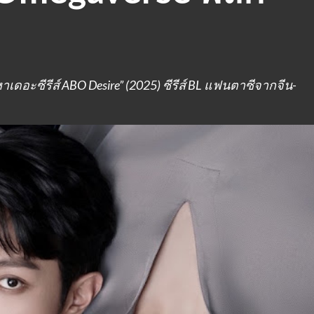
ดอะซีรีส์ ABO Desire” (2025) ซีรีส์ BL แฟนตาซีจากจีน-