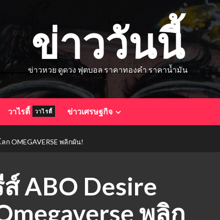
ข่าววันนี้
ข่าวหวย ดูดวง ฟุตบอล ราคาทองคำ ราคาน้ำมัน
วาไรตี้
ข่าวเศรษฐกิจ
วาไรตี้
ื่อโลก OMEGAVERSE พลิกผัน!
ีส์ ABO Desire
ก Omegaverse พลิก