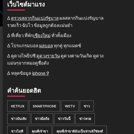
เว็บไซต์มาแรง
Δ
ตรวจสลากกินแบ่งรัฐบาล
ผลสลากกินแบ่งรัญบาล
รวดเร็ว ฉับไว ข้อมูลถูกต้องแม่นยำ
Δ ที่เที่ยว ที่พัก
เชียงใหม่
ทั่วทั้งเมือง
Δ โปรแกรมบอล
ผลบอล
ทุกคู่ ทุกแมตช์
Δ ดูดวงไพ่ยิปซี
ดูดวงรายวัน
ดูดวงตามวันเกิด ดูดวง
แม่นๆจากหมอดูชื่อดัง
Δ หลุดข้อมูล
iphone 9
คำค้นยอดฮิต
NETFLIX
SMARTPHONE
WETV
ข่าว
ข่าวบันเทิง
ข่าวมือถือ
ข่าววันนี้
ข่าวหวย
ข่าวไอที
คุณพี่เจ้าขา
คุณพี่เจ้าขาดิฉันเป็นห่านมิใช่หงส์