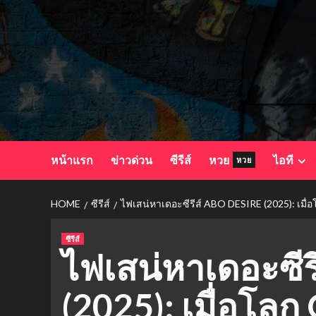
Skip
to
content
หน้าแรก
ข่าวด่วน
ซีรีส์
หวย
ไอที
หวย
HOME
ซีรีส์
ไฟเสน่หาเดอะซีรีส์ ABO DESIRE (2025): เม
ซีรีส์
ไฟเสน่หาเดอะซีร
(2025): เมื่อโล