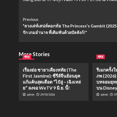
Post
Previous
“ลวงเล่ห์เสน่ห์ดอกท้อ The Princess’s Gambit (2025
Navigation
รัก เกมอำนาจ ที่เดิมพันด้วยบัลลังก์!”
More Stories
ซีรีส์
ซีรีส์
เรื่องย่อ ชายาเคียงหทัย (The
รีเมกครั้งใ
First Jasmine): ซีรีส์จีนย้อนยุค
ภพ (2026)
แก้แค้นสุดเดือด “ไป๋ลู่ – เฉิงเหล่
บทจอมยุทธ
ย” ลงจอ WeTV 9 มิ.ย. นี้!
บน Disne
29/05/2026
07
admin
admin