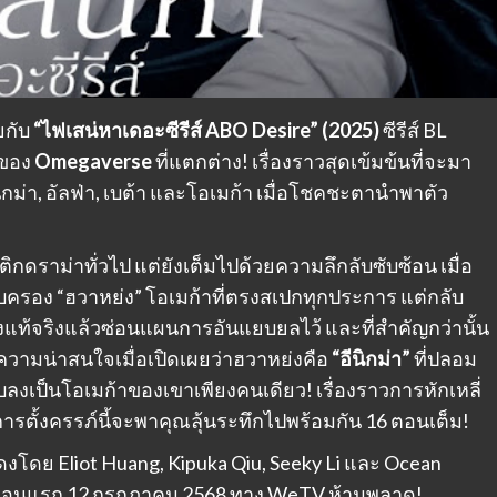
ยกับ
“ไฟเสน่หาเดอะซีรีส์ ABO Desire” (2025)
ซีรีส์ BL
กของ
Omegaverse
ที่แตกต่าง! เรื่องราวสุดเข้มข้นที่จะมา
ิกม่า, อัลฟ่า, เบต้า และโอเมก้า เมื่อโชคชะตานำพาตัว
ติกดราม่าทั่วไป แต่ยังเต็มไปด้วยความลึกลับซับซ้อน เมื่อ
ครอบครอง “ฮวาหย่ง” โอเมก้าที่ตรงสเปกทุกประการ แต่กลับ
างแท้จริงแล้วซ่อนแผนการอันแยบยลไว้ และที่สำคัญกว่านั้น
ทวีความน่าสนใจเมื่อเปิดเผยว่าฮวาหย่งคือ
“อีนิกม่า”
ที่ปลอม
งสยบลงเป็นโอเมก้าของเขาเพียงคนเดียว! เรื่องราวการหักเหลี่
รตั้งครรภ์นี้จะพาคุณลุ้นระทึกไปพร้อมกัน 16 ตอนเต็ม!
โดย Eliot Huang, Kipuka Qiu, Seeky Li และ Ocean
ริ่มตอนแรก 12 กรกฎาคม 2568 ทาง WeTV ห้ามพลาด!