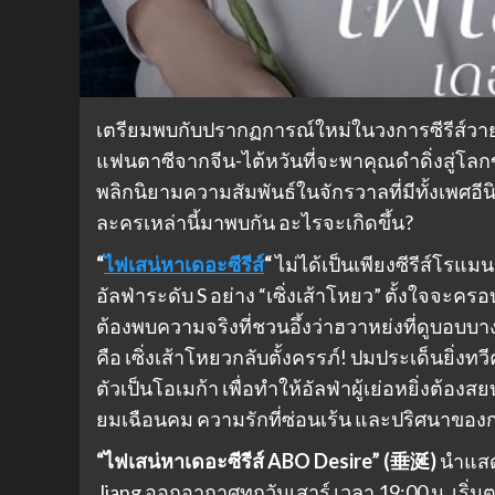
เตรียมพบกับปรากฏการณ์ใหม่ในวงการซีรีส์วา
แฟนตาซีจากจีน-ไต้หวันที่จะพาคุณดำดิ่งสู่โล
พลิกนิยามความสัมพันธ์ในจักรวาลที่มีทั้งเพศอีน
ละครเหล่านี้มาพบกัน อะไรจะเกิดขึ้น?
“
ไฟเสน่หาเดอะซีรีส์
“
ไม่ได้เป็นเพียงซีรีส์โรแมน
อัลฟ่าระดับ S อย่าง “เซิ่งเส้าโหยว” ตั้งใจจะ
ต้องพบความจริงที่ชวนอึ้งว่าฮวาหย่งที่ดูบอบบ
คือ เซิ่งเส้าโหยวกลับตั้งครรภ์! ปมประเด็นยิ่ง
ตัวเป็นโอเมก้า เพื่อทำให้อัลฟ่าผู้เย่อหยิ่งต้อ
ยมเฉือนคม ความรักที่ซ่อนเร้น และปริศนาของกา
“ไฟเสน่หาเดอะซีรีส์ ABO Desire” (垂涎)
นำแสดง
Jiang ออกอากาศทุกวันเสาร์ เวลา 19:00 น. เ