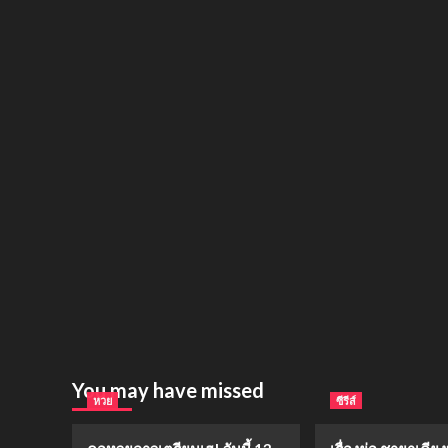
You may have missed
หวย
ซีรีส์