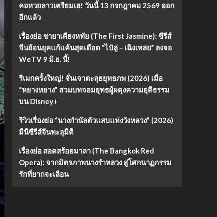
คอหวยลาวเตรียมเฮ! วันนี้ 13 กรกฎาคม 2569 ออก
อีกแล้ว
เรื่องย่อ ชายาเคียงหทัย (The First Jasmine): ซีรีส์
จีนย้อนยุคแก้แค้นสุดเดือด “ไป๋ลู่ – เฉิงเหล่ย” ลงจอ
WeTV 9 มิ.ย. นี้!
รีเมกครั้งใหญ่! จั่นเจาตะลุยยุทธภพ (2026) เมื่อ
“หยางหยาง” สวมบทจอมยุทธผู้ผดุงความยุติธรรม
บน Disney+
รีวิวเรื่องย่อ “นางกำนัลตัวแสบแห่งวังหลวง” (2026)
มินิซีรีส์จีนทะลุมิติ
เรื่องย่อ สอดสร้อยมาลา (The Bangkok Red
Opera): จากมิตรภาพนางรำหลวง สู่โศกนาฏกรรม
รักที่ยากจะเลือน