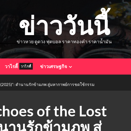
ข่าววันนี้
ข่าวหวย ดูดวง ฟุตบอล ราคาทองคำ ราคาน้ำมัน
วาไรตี้
ข่าวเศรษฐกิจ
วาไรตี้
2025)”: ตำนานรักข้ามภพ สู่มหากาพย์การชดใช้กรรม
hoes of the Lost
นานรักข้ามภพ สู่