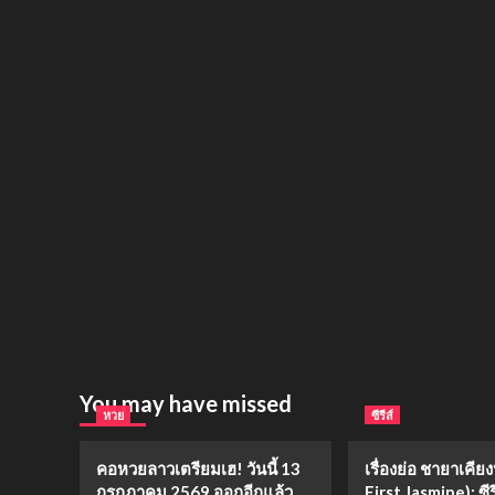
You may have missed
หวย
ซีรีส์
คอหวยลาวเตรียมเฮ! วันนี้ 13
เรื่องย่อ ชายาเคีย
กรกฎาคม 2569 ออกอีกแล้ว
First Jasmine): ซีร