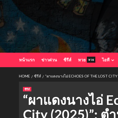
Skip
to
content
หน้าแรก
ข่าวด่วน
ซีรีส์
หวย
ไอที
หวย
HOME
ซีรีส์
“ผาแดงนางไอ่ ECHOES OF THE LOST CITY (
ซีรีส์
“ผาแดงนางไอ่ Ec
City (2025)”: ตำ