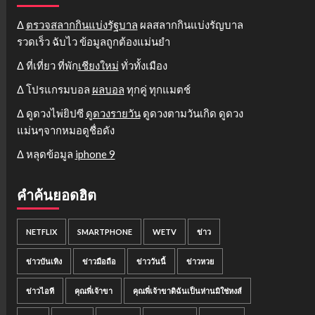
Δ
ตรวจสลากกินแบ่งรัฐบาล
ผลสลากกินแบ่งรัญบาล
รวดเร็ว ฉับไว ข้อมูลถูกต้องแม่นยำ
Δ ที่เที่ยว ที่พัก
เชียงใหม่
ทั่วทั้งเมือง
Δ โปรแกรมบอล
ผลบอล
ทุกคู่ ทุกแมตช์
Δ ดูดวงไพ่ยิปซี
ดูดวงรายวัน
ดูดวงตามวันเกิด ดูดวง
แม่นๆจากหมอดูชื่อดัง
Δ หลุดข้อมูล
iphone 9
คำค้นยอดฮิต
NETFLIX
SMARTPHONE
WETV
ข่าว
ข่าวบันเทิง
ข่าวมือถือ
ข่าววันนี้
ข่าวหวย
ข่าวไอที
คุณพี่เจ้าขา
คุณพี่เจ้าขาดิฉันเป็นห่านมิใช่หงส์