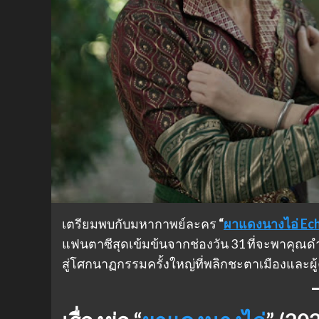
เตรียมพบกับมหากาพย์ละคร
“
ผาแดงนางไอ่ Ech
แฟนตาซีสุดเข้มข้นจากช่องวัน 31 ที่จะพาคุณดำ
สู่โศกนาฏกรรมครั้งใหญ่ที่พลิกชะตาเมืองและผู