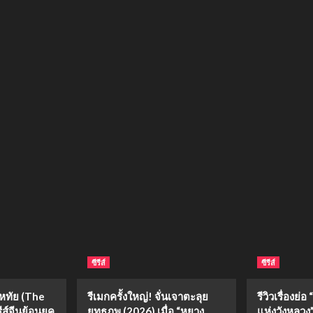
ซีรีส์
ซีรีส์
งหทัย (The
รีเมกครั้งใหญ่! จั่นเจาตะลุย
รีวิวเรื่องย
ีส์จีนย้อนยุค
ยุทธภพ (2026) เมื่อ “หยาง
แห่งวังหลวง” 