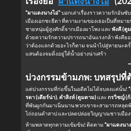
เรื่องย่อ “
ผาแดงนางไอ่
” (20
“ผาแดงนางไอ่”
บอกเล่าเรื่องราวความรักอันซ
เมืองเอกชะธีตา ที่ความงามของเธอเป็นที่หม
ชายหนุ่มผู้สูงศักดิ์จากเมืองผาโพง และ
พังคี (ต
ด้วยความรักความปรารถนาอันแรงกล้า พังคียอมทำ
ว่าต้องแลกด้วยอะไรก็ตาม จนนำไปสู่หายนะครั้ง
แสนต้องจมดิ่งอยู่ใต้น้ำอย่างน่าเศร้า
บ่วงกรรมข้ามภพ: บทสรุปที่
แต่บ่วงกรรมที่ก่อขึ้นในอดีตไม่ได้จบลงแค่นั้น!
รดา (เดียร์น่า)
,
คำสิงห์ (ตูมตาม)
และ
กรวิชญ์ (ก
ที่พันผูกกันมาเนิ่นนาน พวกเขาจะสามารถหลุด
ไถ่ถอนคำสาป และปลดปล่อยวิญญาณชาวเมืองที่จม
ห้ามพลาดทุกความเข้มข้น! ติดตาม
“ผาแดงนาง