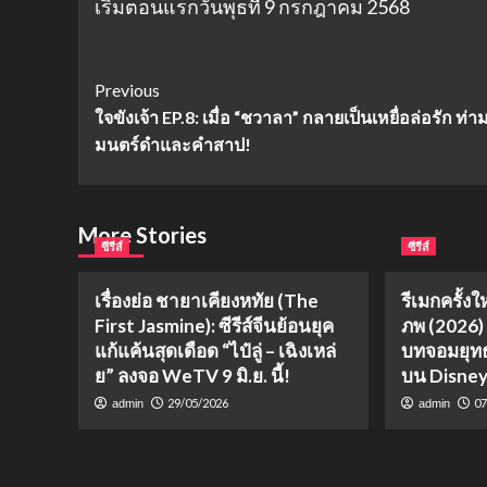
เริ่มตอนแรกวันพุธที่ 9 กรกฎาคม 2568
Post
Previous
ใจขังเจ้า EP.8: เมื่อ “ชวาลา” กลายเป็นเหยื่อล่อรัก ท่
Navigation
มนตร์ดำและคำสาป!
More Stories
ซีรีส์
ซีรีส์
เรื่องย่อ ชายาเคียงหทัย (The
รีเมกครั้งใ
First Jasmine): ซีรีส์จีนย้อนยุค
ภพ (2026)
แก้แค้นสุดเดือด “ไป๋ลู่ – เฉิงเหล่
บทจอมยุทธ
ย” ลงจอ WeTV 9 มิ.ย. นี้!
บน Disne
29/05/2026
07
admin
admin