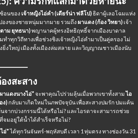
25): ความรักที่แลกมาด้วยหายนะ
ับซ้อนของ
เจ้าหญิงไอ่คำ (เดียร์น่า ฟลีโป)
ธิดาผู้เลอโฉมแห่ง
ายปองของชายหนุ่มมากมาย รวมถึง
ผาแดง (ก้อง วิทยา)
เจ้า
ูมตาม ยุทธนา)
พญานาคผู้ทรงอิทธิฤทธิ์จากเมืองบาดาล
ทุกวิถีทางเพื่อช่วงชิงเจ้าหญิงไอ่คำมาเป็นคู่ครอง ไม่
ยิ่งใหญ่ เมืองทั้งเมืองล่มสลาย และวิญญาณชาวเมืองนับ
ต้องสะสาง
“ผาแดงนางไอ่”
จะพาคุณไปร่วมลุ้นเมื่อพวกเขาทั้งสาม
ไอ
้อง)
กลับมาเกิดใหม่ในภพปัจจุบัน เพื่อสะสางปมรัก ปมแค้น
พ้นจากบ่วงกรรมนี้ได้หรือไม่? และไอรดาจะสามารถช่วย
อยู่ใต้น้ำได้สำเร็จหรือไม่?
ไอ่”
ได้ทุกวันจันทร์-พฤหัสบดี เวลา 1 ทุ่มตรง ทางช่องวัน 31