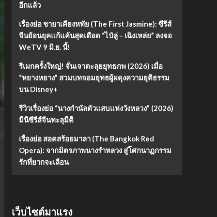
อีกแล้ว
เรื่องย่อ ชายาเคียงหทัย (The First Jasmine): ซีรีส์
จีนย้อนยุคแก้แค้นสุดเดือด “ไป๋ลู่ – เฉิงเหล่ย” ลงจอ
WeTV 9 มิ.ย. นี้!
รีเมกครั้งใหญ่! จั่นเจาตะลุยยุทธภพ (2026) เมื่อ
“หยางหยาง” สวมบทจอมยุทธผู้ผดุงความยุติธรรม
บน Disney+
รีวิวเรื่องย่อ “นางกำนัลตัวแสบแห่งวังหลวง” (2026)
มินิซีรีส์จีนทะลุมิติ
เรื่องย่อ สอดสร้อยมาลา (The Bangkok Red
Opera): จากมิตรภาพนางรำหลวง สู่โศกนาฏกรรม
รักที่ยากจะเลือน
เว็บไซต์มาแรง