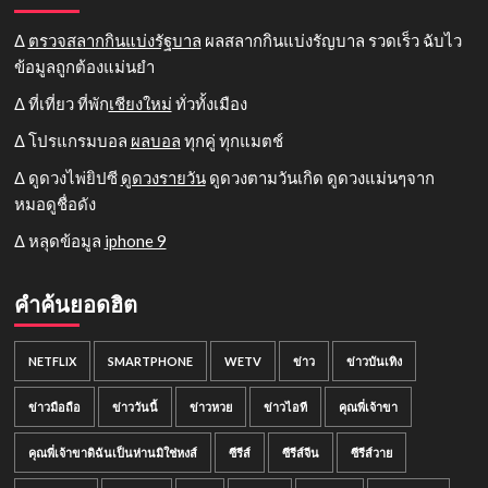
Δ
ตรวจสลากกินแบ่งรัฐบาล
ผลสลากกินแบ่งรัญบาล รวดเร็ว ฉับไว
ข้อมูลถูกต้องแม่นยำ
Δ ที่เที่ยว ที่พัก
เชียงใหม่
ทั่วทั้งเมือง
Δ โปรแกรมบอล
ผลบอล
ทุกคู่ ทุกแมตช์
Δ ดูดวงไพ่ยิปซี
ดูดวงรายวัน
ดูดวงตามวันเกิด ดูดวงแม่นๆจาก
หมอดูชื่อดัง
Δ หลุดข้อมูล
iphone 9
คำค้นยอดฮิต
NETFLIX
SMARTPHONE
WETV
ข่าว
ข่าวบันเทิง
ข่าวมือถือ
ข่าววันนี้
ข่าวหวย
ข่าวไอที
คุณพี่เจ้าขา
คุณพี่เจ้าขาดิฉันเป็นห่านมิใช่หงส์
ซีรีส์
ซีรีส์จีน
ซีรีส์วาย