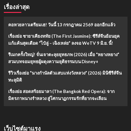
เรื่องล่าสุด
คอหวยลาวเตรียมเฮ! วันนี้ 13 กรกฎาคม 2569 ออกอีกแล้ว
เรื่องย่อ ชายาเคียงหทัย (The First Jasmine): ซีรีส์จีนย้อนยุค
แก้แค้นสุดเดือด “ไป๋ลู่ – เฉิงเหล่ย” ลงจอ WeTV 9 มิ.ย. นี้!
รีเมกครั้งใหญ่! จั่นเจาตะลุยยุทธภพ (2026) เมื่อ “หยางหยาง”
สวมบทจอมยุทธผู้ผดุงความยุติธรรมบน Disney+
รีวิวเรื่องย่อ “นางกำนัลตัวแสบแห่งวังหลวง” (2026) มินิซีรีส์จีน
ทะลุมิติ
เรื่องย่อ สอดสร้อยมาลา (The Bangkok Red Opera): จาก
มิตรภาพนางรำหลวง สู่โศกนาฏกรรมรักที่ยากจะเลือน
เว็บไซต์มาแรง