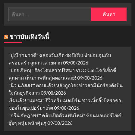
ค้นหา
สำหรับ:
ข่าวบันเทิงวันนี้
"ปูเป้ รามาวดี" ฉลองวันเกิด 48 ปีเรียบง่ายอบอุ่นกับ
ครอบครัว ลูกสาวสวยมาก
09/08/2026
"บอย ภิษณุ" ร้องโดนสาวปริศนา VDO Call โชว์เซ็กซี่
คุกคาม เห็นภาพพีกสุดตอนเฉลย!
09/08/2026
"นิว นภัสสร" ตอบแล้ว! หลังถูกโยงข่าวสามีนักร้องดังปัน
ใจนักธุรกิจสาว
09/08/2026
เริ่มแล้ว! "แม่ชม" รีวิวทริปเมลเบิร์น ชาวเน็ตอึ้งบิลราคา
ของในซุปเปอร์มาเก็ต
09/08/2026
"กรีน อัษฎาพร" คลิปเปิดตัวแฟนใหม่? ซ้อนมอเตอร์ไซค์
อุ๊ยๆ หนุ่มหน้าคุ้นๆ
09/08/2026