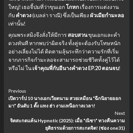
ใหญ่! เธอจี้ปมที่ว่าขุนเอก
โกหก
เรื่องการแต่งงาน
กับ
คำดวง
(เบลล่า ราณี) ซึ่งเป็นเพียง
ผัวเมียกำมะลอ
เท่านั้น!
คุณพระสมิงจึงสั่งให้มีการ
สอบสวน
ขุนเอกและคำ
ดวงทันที หากพบว่าผิดจริง ทั้งคู่จะต้องรับโทษหนัก
อย่างเลี่ยงไม่ได้ ติดตามลุ้นระทึกว่าความรักที่เริ่ม
จากภารกิจกำมะลอจะสามารถช่วยชีวิตทั้งคู่ไว้ได้
หรือไม่ ใน
เจ้าคุณพี่กับอีนางคำดวง EP.20 ตอนจบ
!
Post
Previous
เปิดวาร์ป 10 นางเอกเวียดนาม สวยเหมือน “ฉีกนิยายออก
Navigation
มา” อันดับ 1 ตั๊ง แทง ฮ่า งามเหนือกาลเวลา!
Next
จิตสะกดแค้น Hypnotic (2025): เมื่อ “ณิชา” ทวงคืนความ
ยุติธรรมด้วยการสะกดจิต! (ช่อง one31)