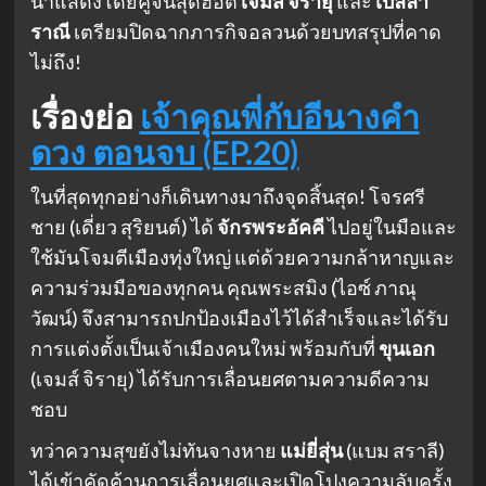
นำแสดงโดยคู่จิ้นสุดฮอต
เจมส์ จิรายุ
และ
เบลล่า
ราณี
เตรียมปิดฉากภารกิจอลวนด้วยบทสรุปที่คาด
ไม่ถึง!
เรื่องย่อ
เจ้าคุณพี่กับอีนางคํา
ดวง ตอนจบ (EP.20)
ในที่สุดทุกอย่างก็เดินทางมาถึงจุดสิ้นสุด! โจรศรี
ชาย (เดี่ยว สุริยนต์) ได้
จักรพระอัคคี
ไปอยู่ในมือและ
ใช้มันโจมตีเมืองทุ่งใหญ่ แต่ด้วยความกล้าหาญและ
ความร่วมมือของทุกคน คุณพระสมิง (ไอซ์ ภาณุ
วัฒน์) จึงสามารถปกป้องเมืองไว้ได้สำเร็จและได้รับ
การแต่งตั้งเป็นเจ้าเมืองคนใหม่ พร้อมกับที่
ขุนเอก
(เจมส์ จิรายุ) ได้รับการเลื่อนยศตามความดีความ
ชอบ
ทว่าความสุขยังไม่ทันจางหาย
แม่ยี่สุ่น
(แบม สราลี)
ได้เข้าคัดค้านการเลื่อนยศและเปิดโปงความลับครั้ง