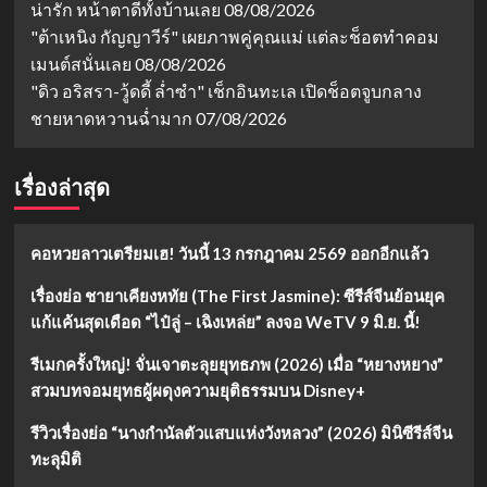
น่ารัก หน้าตาดีทั้งบ้านเลย
08/08/2026
"ต้าเหนิง กัญญาวีร์" เผยภาพคู่คุณแม่ แต่ละช็อตทำคอม
เมนต์สนั่นเลย
08/08/2026
"ดิว อริสรา-วู้ดดี้ ล่ำซำ" เช็กอินทะเล เปิดช็อตจูบกลาง
ชายหาดหวานฉ่ำมาก
07/08/2026
เรื่องล่าสุด
คอหวยลาวเตรียมเฮ! วันนี้ 13 กรกฎาคม 2569 ออกอีกแล้ว
เรื่องย่อ ชายาเคียงหทัย (The First Jasmine): ซีรีส์จีนย้อนยุค
แก้แค้นสุดเดือด “ไป๋ลู่ – เฉิงเหล่ย” ลงจอ WeTV 9 มิ.ย. นี้!
รีเมกครั้งใหญ่! จั่นเจาตะลุยยุทธภพ (2026) เมื่อ “หยางหยาง”
สวมบทจอมยุทธผู้ผดุงความยุติธรรมบน Disney+
รีวิวเรื่องย่อ “นางกำนัลตัวแสบแห่งวังหลวง” (2026) มินิซีรีส์จีน
ทะลุมิติ