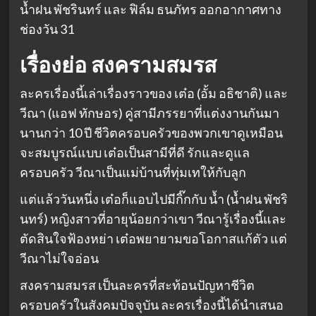
น้ำฝน พัชรินทร์ และ ฟิล์ม ธนภัทร ออกอากาศทาง
ช่องวัน 31
เรื่องย่อ สงครามสมรส
ละครเรื่องนี้เล่าเรื่องราวของ เต๋อ (อั้ม อธิชาติ) และ
วีณา (แอฟ ทักษอร) คู่สามีภรรยาที่แต่งงานกันมา
นานกว่า 10 ปี ชีวิตครอบครัวของพวกเขาดูเหมือน
จะสมบูรณ์แบบ เต๋อเป็นสามีที่ดี รักและดูแล
ครอบครัว วีณาเป็นแม่บ้านที่ทุ่มเทให้กับลูก
แต่แล้ววันหนึ่ง เต๋อก็แอบไปมีกิ๊กกับ น้ำ (น้ำฝน พัชริ
นทร์) หญิงสาวที่อายุน้อยกว่าเขา วีณารู้เรื่องนี้และ
ตัดสินใจฟ้องหย่า เต๋อพยายามขอโอกาสแก้ตัว แต่
วีณาไม่ใจอ่อน
สงครามสมรส เป็นละครที่สะท้อนปัญหาชีวิต
ครอบครัวในสังคมปัจจุบัน ละครเรื่องนี้ได้นำเสนอ