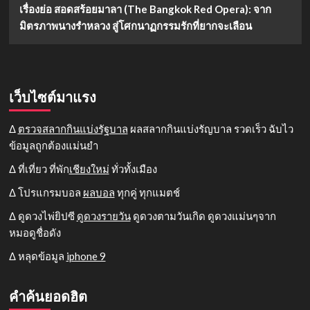
เรื่องย่อ สอดสร้อยมาลา (The Bangkok Red Opera): จาก
มิตรภาพนางรำหลวง สู่โศกนาฏกรรมรักที่ยากจะเลือน
เว็บไซต์มาแรง
Δ
ตรวจสลากกินแบ่งรัฐบาล
ผลสลากกินแบ่งรัญบาล รวดเร็ว ฉับไว
ข้อมูลถูกต้องแม่นยำ
Δ ที่เที่ยว ที่พัก
เชียงใหม่
ทั่วทั้งเมือง
Δ โปรแกรมบอล
ผลบอล
ทุกคู่ ทุกแมตช์
Δ ดูดวงไพ่ยิปซี
ดูดวงรายวัน
ดูดวงตามวันเกิด ดูดวงแม่นๆจาก
หมอดูชื่อดัง
Δ หลุดข้อมูล
iphone 9
คำค้นยอดฮิต