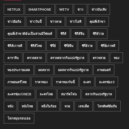
NETFLIX
SMARTPHONE
WETV
ข่าว
ข่าวบันเทิง
ข่าวมือถือ
ข่าววันนี้
ข่าวหวย
ข่าวไอที
คุณพี่เจ้าขา
คุณพี่เจ้าขาดิฉันเป็นห่านมิใช่หงส์
ซีรีส์
ซีรีส์จีน
ซีรีส์วาย
ซีรีส์เกาหลี
ซีรีส์ไทย
ซีรี่ย์
ซีรี่ย์จีน
ซีรี่ย์วาย
ซีรี่ย์เกาหลี
ดาราจีน
ตรวจสลาก
ตรวจสลากกินแบ่งรัฐบาล
ตรวจหวย
ทอง
ทองประกายแสด
ผลสลาก
ผลสลากกินแบ่งรัฐบาล
ภาพยนตร์
ภาพยนตร์ไทย
ราคาทอง
ราคาทองวันนี้
ละคร
ละครช่อง 3
ละครช่อง ONE31
ละครไทย
สมาร์ตโฟน
สลากกินแบ่งรัฐบาล
หนัง
หนังไทย
หนึ่งในร้อย
หวย
เลขเด็ด
โทรศัพท์มือถือ
โลกหมุนรอบเธอ