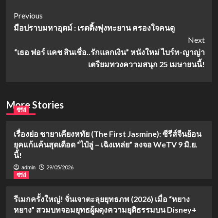
Post
Previous
มือปราบมหาอุตม์ : เรตติ้งพุ่งทะยาน ครองใจคนดู
Navigation
Next
“เธอ ฟอร์ แคช สินเชื่อ..รักแลกเงิน” หนังใหม่ ไบร์ท-ญาญ่า
เตรียมทวงความสนุก 25 เมษายนนี้!
More Stories
ซีรีส์
เรื่องย่อ ชายาเคียงหทัย (The First Jasmine): ซีรีส์จีนย้อน
ยุคแก้แค้นสุดเดือด “ไป๋ลู่ – เฉิงเหล่ย” ลงจอ WeTV 9 มิ.ย.
นี้!
29/05/2026
admin
ซีรีส์
รีเมกครั้งใหญ่! จั่นเจาตะลุยยุทธภพ (2026) เมื่อ “หยาง
หยาง” สวมบทจอมยุทธผู้ผดุงความยุติธรรมบน Disney+