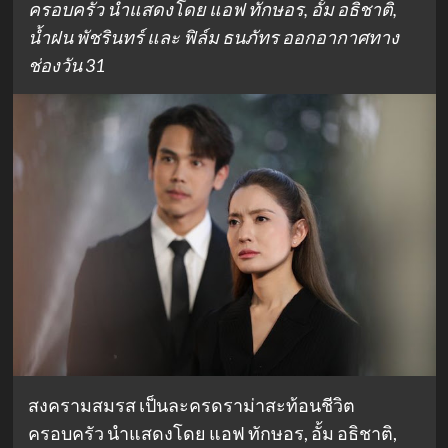
ครอบครัว นำแสดงโดย แอฟ ทักษอร, อั้ม อธิชาติ,
น้ำฝน พัชรินทร์ และ ฟิล์ม ธนภัทร ออกอากาศทาง
ช่องวัน 31
สงครามสมรส เป็นละครดราม่าสะท้อนชีวิต
ครอบครัว นำแสดงโดย แอฟ ทักษอร, อั้ม อธิชาติ,