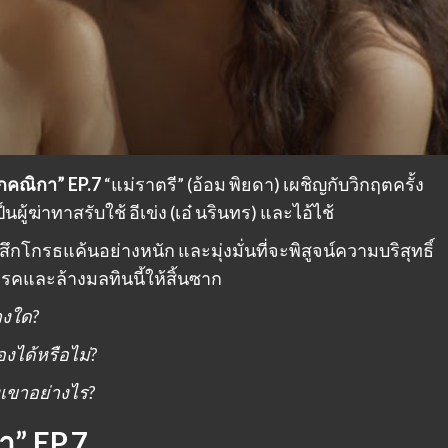
กคณิกา” EP.7
“แม่ราตรี” (อ้อม พิยดา) เผชิญกับวิกฤตครั้ง
็นผู้ฆ่าทาสรับใช้ อีเข่ง (เอ๋ นรินทร) และไอ้ไช้
้สึกโกรธแค้นอย่างหนัก และมุ่งมั่นที่จะพิสูจน์ความบริสุทธิ์
รคและล้างมลทินนี้ให้สิ้นซาก
างใด?
งได้หรือไม่?
ขาอย่างไร?
” EP.7