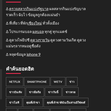
Δ
ตรวจสลากกินแบ่งรัฐบาล
ผลสลากกินแบ่งรัญบาล
รวดเร็ว ฉับไว ข้อมูลถูกต้องแม่นยำ
Δ ที่เที่ยว ที่พัก
เชียงใหม่
ทั่วทั้งเมือง
Δ โปรแกรมบอล
ผลบอล
ทุกคู่ ทุกแมตช์
Δ ดูดวงไพ่ยิปซี
ดูดวงรายวัน
ดูดวงตามวันเกิด ดูดวง
แม่นๆจากหมอดูชื่อดัง
Δ หลุดข้อมูล
iphone 9
คำค้นยอดฮิต
NETFLIX
SMARTPHONE
WETV
ข่าว
ข่าวบันเทิง
ข่าวมือถือ
ข่าววันนี้
ข่าวหวย
ข่าวไอที
คุณพี่เจ้าขา
คุณพี่เจ้าขาดิฉันเป็นห่านมิใช่หงส์