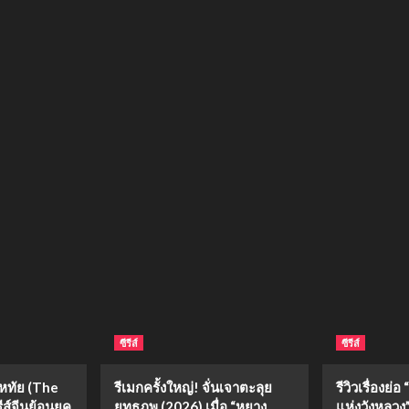
ซีรีส์
ซีรีส์
งหทัย (The
รีเมกครั้งใหญ่! จั่นเจาตะลุย
รีวิวเรื่องย
ีส์จีนย้อนยุค
ยุทธภพ (2026) เมื่อ “หยาง
แห่งวังหลวง” 