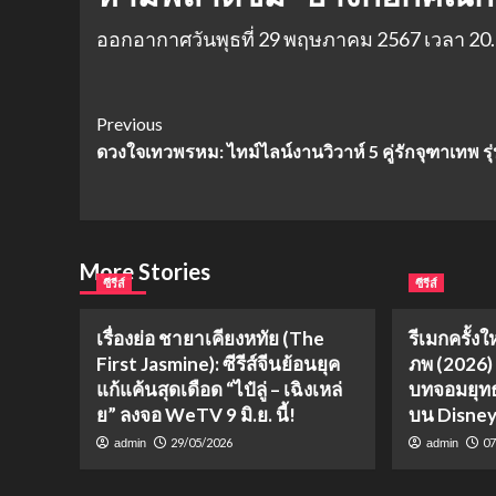
ออกอากาศวันพุธที่ 29 พฤษภาคม 2567 เวลา 20.3
Post
Previous
ดวงใจเทวพรหม: ไทม์ไลน์งานวิวาห์ 5 คู่รักจุฑาเทพ รุ่
Navigation
More Stories
ซีรีส์
ซีรีส์
เรื่องย่อ ชายาเคียงหทัย (The
รีเมกครั้งใ
First Jasmine): ซีรีส์จีนย้อนยุค
ภพ (2026)
แก้แค้นสุดเดือด “ไป๋ลู่ – เฉิงเหล่
บทจอมยุทธ
ย” ลงจอ WeTV 9 มิ.ย. นี้!
บน Disne
29/05/2026
07
admin
admin