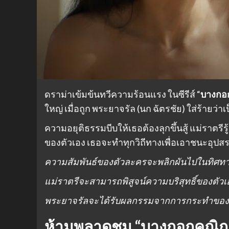
ดราม่าเข้มข้นทวีความร้อนแรง ในซีรีส์ “
บางกอ
ใหญ่ เมื่อถูก พระยาจรัล (นก ฉัตรชัย) ใส่ร้ายว่าเป
ความอยุติธรรมบีบให้เธอต้องลุกขึ้นสู้ แม่ราตรีรู
ของตัวเอง เธอจะทำทุกวิถีทางเพื่อเอาชนะอุปสร
ความสัมพันธ์ของตัวละครจะพลิกผันไปในทิศท
แม่ราตรีจะสามารถพิสูจน์ความบริสุทธิ์ของตัวเอ
พระยาจรัลจะได้รับผลกรรมจากการกระทำของเ
ห้ามพลาดชม
“บางกอกคณิกา