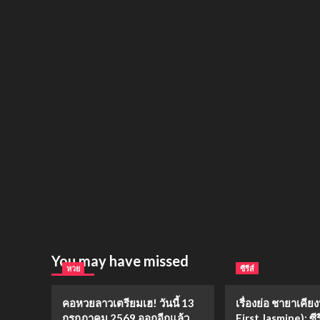
You may have missed
หวย
ซีรีส์
คอหวยลาวเตรียมเฮ! วันนี้ 13
เรื่องย่อ ชายาเคีย
กรกฎาคม 2569 ออกอีกแล้ว
First Jasmine): ซีร