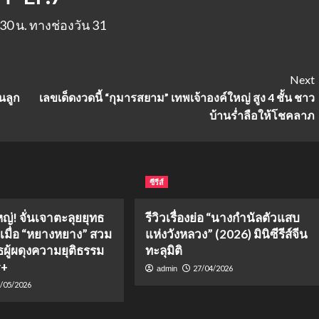
0 น. ทางช่องวัน 31
Next
นลูก
เลขเด็ดงวดนี้ “กุมารสยาม” เทพเจ้าองค์ใหญ่ สูง 4 ชั้น ชาว
บ้านร่ำลือให้โชคลาภ
ซีรีส์
หญ่! จั่นเจาตะลุยยุทธ
รีวิวเรื่องย่อ “นางกำนัลตัวแสบ
 เมื่อ “หยางหยาง” สวม
แห่งวังหลวง” (2026) มินิซีรีส์จีน
ผู้ผดุงความยุติธรรม
ทะลุมิติ
y+
27/04/2026
admin
/05/2026