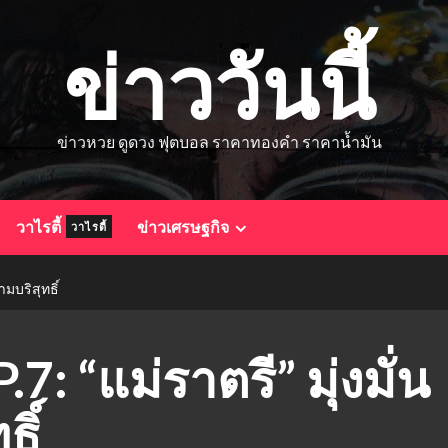
ข่าววันนี้
ข่าวหวย ดูดวง ฟุตบอล ราคาทองคำ ราคาน้ำมัน
วาไรตี้
ข่าวเศรษฐกิจ
วาไรตี้
ามบริสุทธิ์
: “แม่ราตรี” มุ่งมั่น
ธิ์