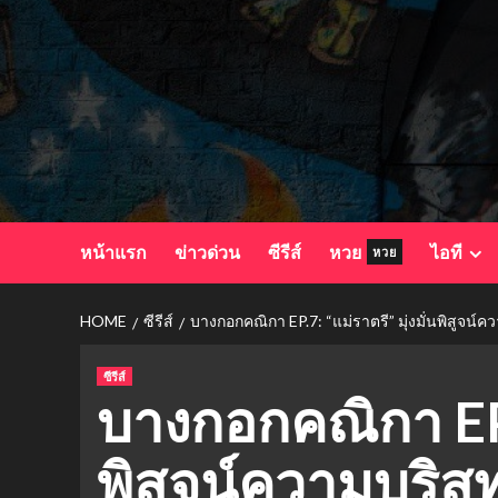
Skip
to
content
หน้าแรก
ข่าวด่วน
ซีรีส์
หวย
ไอที
หวย
HOME
ซีรีส์
บางกอกคณิกา EP.7: “แม่ราตรี” มุ่งมั่นพิสูจน์คว
ซีรีส์
บางกอกคณิกา EP.7
พิสูจน์ความบริสุท