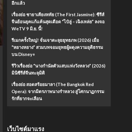
อีกแล้ว
เรื่องย่อ ชายาเคียงหทัย (The First Jasmine): ซีรีส์
จีนย้อนยุคแก้แค้นสุดเดือด “ไป๋ลู่ – เฉิงเหล่ย” ลงจอ
WeTV 9 มิ.ย. นี้!
รีเมกครั้งใหญ่! จั่นเจาตะลุยยุทธภพ (2026) เมื่อ
“หยางหยาง” สวมบทจอมยุทธผู้ผดุงความยุติธรรม
บน Disney+
รีวิวเรื่องย่อ “นางกำนัลตัวแสบแห่งวังหลวง” (2026)
มินิซีรีส์จีนทะลุมิติ
เรื่องย่อ สอดสร้อยมาลา (The Bangkok Red
Opera): จากมิตรภาพนางรำหลวง สู่โศกนาฏกรรม
รักที่ยากจะเลือน
เว็บไซต์มาแรง