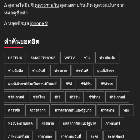
Δ ดูดวงไพ่ยิปซี
ดูดวงรายวัน
ดูดวงตามวันเกิด ดูดวงแม่นๆจาก
หมอดูชื่อดัง
Δ หลุดข้อมูล
iphone 9
คำค้นยอดฮิต
NETFLIX
SMARTPHONE
WETV
ข่าว
ข่าวบันเทิง
ข่าวมือถือ
ข่าววันนี้
ข่าวหวย
ข่าวไอที
คุณพี่เจ้าขา
คุณพี่เจ้าขาดิฉันเป็นห่านมิใช่หงส์
ซีรีส์
ซีรีส์จีน
ซีรีส์วาย
ซีรีส์เกาหลี
ซีรีส์ไทย
ซีรี่ย์
ซีรี่ย์จีน
ซีรี่ย์วาย
ซีรี่ย์เกาหลี
ดาราจีน
ตรวจสลาก
ตรวจสลากกินแบ่งรัฐบาล
ตรวจหวย
ทอง
ทองประกายแสด
ผลสลาก
ผลสลากกินแบ่งรัฐบาล
ภาพยนตร์
ภาพยนตร์ไทย
ราคาทอง
ราคาทองวันนี้
ละคร
ละครช่อง 3