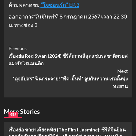
ห้ามพลาดชม
“ใจซ่อนรัก” EP.3
ออกอากาศวันจันทร์ที่ 8 กรกฎาคม 2567 เวลา 22.30
น. ทางช่อง 3
Post
Previous
เรื่องย่อ Red Swan (2024) ซีรีส์เกาหลีสุดแซ่บรสชาติทรยศ
Navigation
แฝงรักโรแมนติก
Next
“ดุจอัปสร” ฟินกระจาย! “พีค-มิ้นท์” จูบกันหวาน เรตติ้งพุ่ง
ทะยาน
More Stories
ซีรีส์
เรื่องย่อ ชายาเคียงหทัย (The First Jasmine): ซีรีส์จีนย้อน