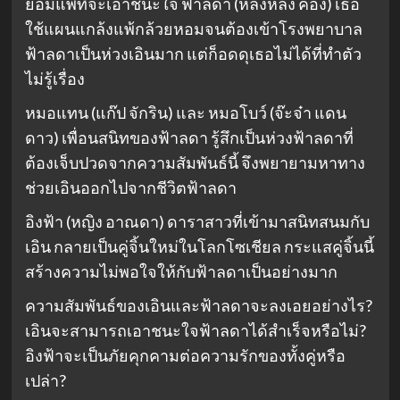
ยอมแพ้ที่จะเอาชนะใจ ฟ้าลดา (หลิงหลิง คอง) เธอ
ใช้แผนแกล้งแพ้กล้วยหอมจนต้องเข้าโรงพยาบาล
ฟ้าลดาเป็นห่วงเอินมาก แต่ก็อดดุเธอไม่ได้ที่ทำตัว
ไม่รู้เรื่อง
หมอแทน (แก๊ป จักริน) และ หมอโบว์ (จ๊ะจ๋า แดน
ดาว) เพื่อนสนิทของฟ้าลดา รู้สึกเป็นห่วงฟ้าลดาที่
ต้องเจ็บปวดจากความสัมพันธ์นี้ จึงพยายามหาทาง
ช่วยเอินออกไปจากชีวิตฟ้าลดา
อิงฟ้า (หญิง อาณดา) ดาราสาวที่เข้ามาสนิทสนมกับ
เอิน กลายเป็นคู่จิ้นใหม่ในโลกโซเชียล กระแสคู่จิ้นนี้
สร้างความไม่พอใจให้กับฟ้าลดาเป็นอย่างมาก
ความสัมพันธ์ของเอินและฟ้าลดาจะลงเอยอย่างไร?
เอินจะสามารถเอาชนะใจฟ้าลดาได้สำเร็จหรือไม่?
อิงฟ้าจะเป็นภัยคุกคามต่อความรักของทั้งคู่หรือ
เปล่า?