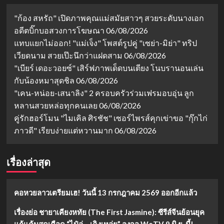
"ก้อง สหรัถ" เปิดภาพคุณแม่สมัยสาวๆ สวยระดับนางเอก
อดีตบิ๊กบอสวงการโฆษณา
06/08/2026
แทบแยกไม่ออก! "แม่เจ็ง" โพสต์รูปคู่ "เซย่า-มิย่า" ทริป
เวียดนาม สวยเป๊ะนึกว่าแฝดสาม
06/08/2026
"เบียร์ เดอะวอยซ์" เสิร์ฟภาพเด็ดบนเตียง โนบรานอนเล่น
กับน้องหมาสุดชิล
06/08/2026
"เคน-หน่อย-เสนาลิง" 2 ครอบครัวร่วมเฟรมอบอุ่น ลูก
หลานสวยหล่อทุกคนเลย
06/08/2026
คู่รักฮอร์โมน "ไมเคิล ศิรชัช" เซอร์ไพรส์คุกเข่าขอ "กุ๊กไก่
ภาวดี" เรียบง่ายแต่หวานมาก
06/08/2026
เรื่องล่าสุด
คอหวยลาวเตรียมเฮ! วันนี้ 13 กรกฎาคม 2569 ออกอีกแล้ว
เรื่องย่อ ชายาเคียงหทัย (The First Jasmine): ซีรีส์จีนย้อนยุค
แก้แค้นสุดเดือด “ไป๋ลู่ – เฉิงเหล่ย” ลงจอ WeTV 9 มิ.ย. นี้!