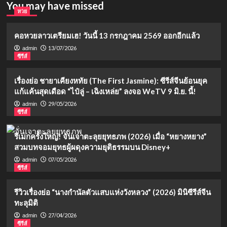
You may have missed
หวย
คอหวยลาวเตรียมเฮ! วันนี้ 13 กรกฎาคม 2569 ออกอีกแล้ว
13/07/2026
admin
ซีรีส์
เรื่องย่อ ชายาเคียงหทัย (The First Jasmine): ซีรีส์จีนย้อนยุค
แก้แค้นสุดเดือด “ไป๋ลู่ – เฉิงเหล่ย” ลงจอ WeTV 9 มิ.ย. นี้!
29/05/2026
admin
ซีรีส์
รีเมกครั้งใหญ่! จั่นเจาตะลุยยุทธภพ (2026) เมื่อ “หยางหยาง”
สวมบทจอมยุทธผู้ผดุงความยุติธรรมบน Disney+
07/05/2026
admin
ซีรีส์
รีวิวเรื่องย่อ “นางกำนัลตัวแสบแห่งวังหลวง” (2026) มินิซีรีส์จีน
ทะลุมิติ
27/04/2026
admin
ซีรีส์