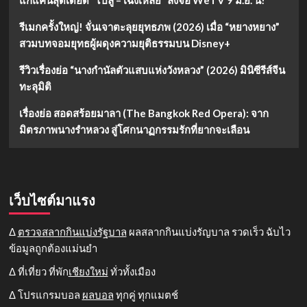
รีเมกครั้งใหญ่! จั่นเจาตะลุยยุทธภพ (2026) เมื่อ “หยางหยาง”
สวมบทจอมยุทธผู้ผดุงความยุติธรรมบน Disney+
รีวิวเรื่องย่อ “นางกำนัลตัวแสบแห่งวังหลวง” (2026) มินิซีรีส์จีน
ทะลุมิติ
เรื่องย่อ สอดสร้อยมาลา (The Bangkok Red Opera): จาก
มิตรภาพนางรำหลวง สู่โศกนาฏกรรมรักที่ยากจะเลือน
เว็บไซต์มาแรง
Δ
ตรวจสลากกินแบ่งรัฐบาล
ผลสลากกินแบ่งรัญบาล รวดเร็ว ฉับไว
ข้อมูลถูกต้องแม่นยำ
Δ ที่เที่ยว ที่พัก
เชียงใหม่
ทั่วทั้งเมือง
Δ โปรแกรมบอล
ผลบอล
ทุกคู่ ทุกแมตช์