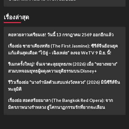
เรื่องล่าสุด
คอหวยลาวเตรียมเฮ! วันนี้ 13 กรกฎาคม 2569 ออกอีกแล้ว
เรื่องย่อ ชายาเคียงหทัย (The First Jasmine): ซีรีส์จีนย้อนยุค
แก้แค้นสุดเดือด “ไป๋ลู่ – เฉิงเหล่ย” ลงจอ WeTV 9 มิ.ย. นี้!
รีเมกครั้งใหญ่! จั่นเจาตะลุยยุทธภพ (2026) เมื่อ “หยางหยาง”
สวมบทจอมยุทธผู้ผดุงความยุติธรรมบน Disney+
รีวิวเรื่องย่อ “นางกำนัลตัวแสบแห่งวังหลวง” (2026) มินิซีรีส์จีน
ทะลุมิติ
เรื่องย่อ สอดสร้อยมาลา (The Bangkok Red Opera): จาก
มิตรภาพนางรำหลวง สู่โศกนาฏกรรมรักที่ยากจะเลือน