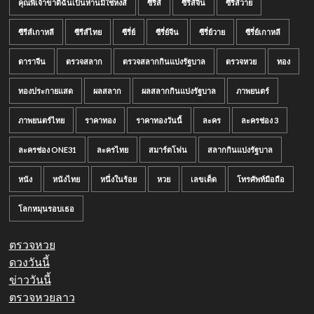
คุณพี่เจ้าขาดิฉันเป็นห่านมิใช่หงส์
ซีรีส์
ซีรีส์จีน
ซีรีส์วาย
ซีรีส์เกาหลี
ซีรีส์ไทย
ซีรี่ย์
ซีรี่ย์จีน
ซีรี่ย์วาย
ซีรี่ย์เกาหลี
ดาราจีน
ตรวจสลาก
ตรวจสลากกินแบ่งรัฐบาล
ตรวจหวย
ทอง
ทองประกายแสด
ผลสลาก
ผลสลากกินแบ่งรัฐบาล
ภาพยนตร์
ภาพยนตร์ไทย
ราคาทอง
ราคาทองวันนี้
ละคร
ละครช่อง 3
ละครช่อง ONE31
ละครไทย
สมาร์ตโฟน
สลากกินแบ่งรัฐบาล
หนัง
หนังไทย
หนึ่งในร้อย
หวย
เลขเด็ด
โทรศัพท์มือถือ
โลกหมุนรอบเธอ
ตรวจหวย
ดวงวันนี้
ข่าววันนี้
ตรวจหวยลาว