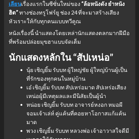
เลียน
เรื่องแรกในซีซั่นใหม่ของ
“ล้อหนังดัง ยำหนัง
ฮิต”
ทางช่องทรูโฟร์ยู ช่อง 24 ที่จะมาสร้างเสียง
หัวเราะให้กับทุกคนแบบทวีคูณ
หนังเรื่องนี้ นำแสดงโดยเหล่านักแสดงตลกมากฝีมือ
ที่พร้อมปล่อยมุขฮาแบบจัดเต็ม
นักแสดงหลักใน “สัปเหน่อ”
นุ้ย เชิญยิ้ม รับบท ผู้ใหญ่ชัย ผู้ใหญ่บ้านผู้เป็น
ที่รักของทุกคนในหมู่บ้าน
เอ๋ เชิญยิ้ม รับบท สัปเหร่อมาด สัปเหร่อเสียง
เหน่อผู้มีเหตุผลและมีนิสัยเป็นผู้นำ
หน่อย เชิญยิ้ม รับบท อาจารย์หงอก หมอผี
จอมเจ้าเล่ห์ คู่แค้นที่คอยหาโอกาสแก้แค้น
มาด
พวง เชิญยิ้ม รับบท หลวงพ่อ เจ้าอาวาสใจดีมี