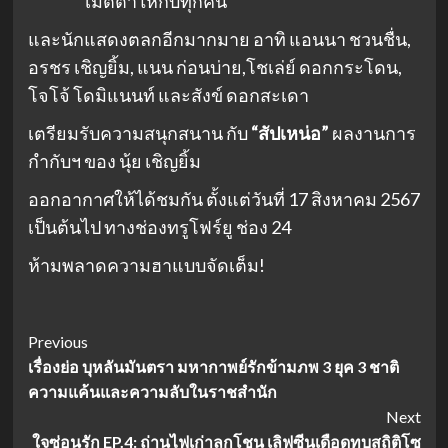
เมตตาให้กับทุกคน
และนักแสดงตลกอีกมากมาย อาทิ แอนนา ชวนชื่น,
อรชร เชิญยิ้ม, แนน ก่อนบ่าย,โชเล่ย์ ดอกกระโดน,
โจโจ้ โดมิแนนท์ และสังข์ ดอกสะเดา
เตรียมรับความสนุกสนาน กับ
“สัปเหน่อ”
ผลงานการ
กำกับฯ ของ นุ้ย เชิญยิ้ม
ออกอากาศให้ได้ชมกัน ตั้งแต่วันที่ 17 สิงหาคม 2567
เป็นต้นไป ทางช่องทรูโฟร์ยู ช่อง 24
ห้ามพลาดความฮาแบบจัดเต็ม!
Post
Previous
เรื่องย่อ บุหลันมันตรา มหากาพย์รักข้ามภพ 3 ยุค 3 ชาติ
Navigation
ความแค้นและความลับในราชสำนัก
Next
ใจซ่อนรัก EP.4: ถ่านไฟเก่าลุกโชน เลิฟซีนเดือดทุบสถิติโซ