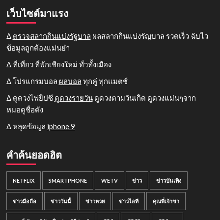
เว็บไซต์มาแรง
Δ
ตรวจสลากกินแบ่งรัฐบาล
ผลสลากกินแบ่งรัญบาล รวดเร็ว ฉับไว
ข้อมูลถูกต้องแม่นยำ
Δ ที่เที่ยว ที่พัก
เชียงใหม่
ทั่วทั้งเมือง
Δ โปรแกรมบอล
ผลบอล
ทุกคู่ ทุกแมตช์
Δ ดูดวงไพ่ยิปซี
ดูดวงรายวัน
ดูดวงตามวันเกิด ดูดวงแม่นๆจาก
หมอดูชื่อดัง
Δ หลุดข้อมูล
iphone 9
คำค้นยอดฮิต
NETFLIX
SMARTPHONE
WETV
ข่าว
ข่าวบันเทิง
ข่าวมือถือ
ข่าววันนี้
ข่าวหวย
ข่าวไอที
คุณพี่เจ้าขา