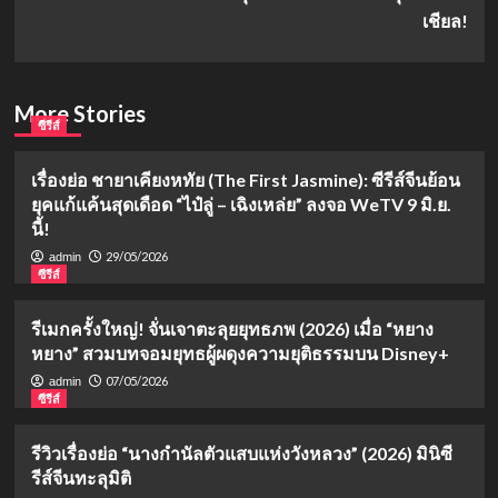
เชียล!
More Stories
ซีรีส์
เรื่องย่อ ชายาเคียงหทัย (The First Jasmine): ซีรีส์จีนย้อน
ยุคแก้แค้นสุดเดือด “ไป๋ลู่ – เฉิงเหล่ย” ลงจอ WeTV 9 มิ.ย.
นี้!
29/05/2026
admin
ซีรีส์
รีเมกครั้งใหญ่! จั่นเจาตะลุยยุทธภพ (2026) เมื่อ “หยาง
หยาง” สวมบทจอมยุทธผู้ผดุงความยุติธรรมบน Disney+
07/05/2026
admin
ซีรีส์
รีวิวเรื่องย่อ “นางกำนัลตัวแสบแห่งวังหลวง” (2026) มินิซี
รีส์จีนทะลุมิติ