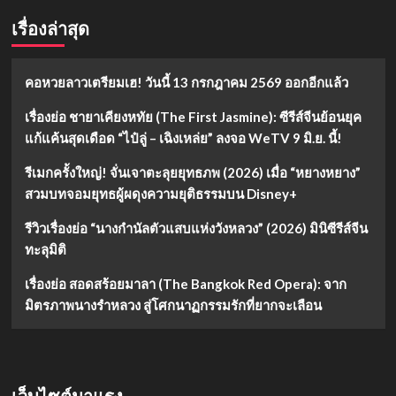
เรื่องล่าสุด
คอหวยลาวเตรียมเฮ! วันนี้ 13 กรกฎาคม 2569 ออกอีกแล้ว
เรื่องย่อ ชายาเคียงหทัย (The First Jasmine): ซีรีส์จีนย้อนยุค
แก้แค้นสุดเดือด “ไป๋ลู่ – เฉิงเหล่ย” ลงจอ WeTV 9 มิ.ย. นี้!
รีเมกครั้งใหญ่! จั่นเจาตะลุยยุทธภพ (2026) เมื่อ “หยางหยาง”
สวมบทจอมยุทธผู้ผดุงความยุติธรรมบน Disney+
รีวิวเรื่องย่อ “นางกำนัลตัวแสบแห่งวังหลวง” (2026) มินิซีรีส์จีน
ทะลุมิติ
เรื่องย่อ สอดสร้อยมาลา (The Bangkok Red Opera): จาก
มิตรภาพนางรำหลวง สู่โศกนาฏกรรมรักที่ยากจะเลือน
เว็บไซต์มาแรง