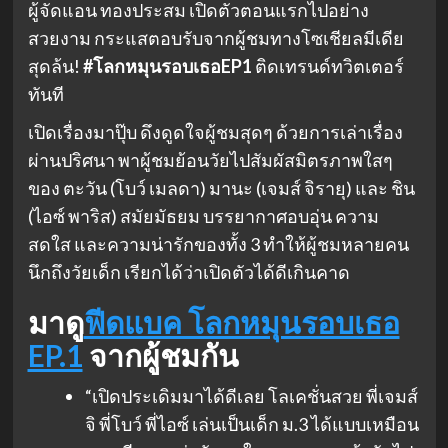
ผู้จัดแอน ทองประสม เปิดตัวตอนแรกไปอย่าง
สวยงาม กระแสตอบรับจากผู้ชมทางโซเชียลมีเดีย
สุดล้น!
#โลกหมุนรอบเธอEP1
ติดเทรนด์ทวิตเตอร์
ทันที
เปิดเรื่องมาปุ๊บ ดึงดูดใจผู้ชมสุดๆ ด้วยการเล่าเรื่อง
ผ่านปริศนา พาผู้ชมย้อนวัยไปสัมผัสมิตรภาพใสๆ
ของ ตะวัน (โบว์ เมลดา) มานะ (เจมส์ จิรายุ) และ ชิน
(ไอซ์ พาริส) สมัยมัธยม บรรยากาศอบอุ่น ความ
สดใส และความน่ารักของทั้ง 3 ทำให้ผู้ชมหลายคน
นึกถึงวัยเด็ก เรียกได้ว่าเปิดตัวได้ดีเกินคาด
มาดู
ฟีดแบค โลกหมุนรอบเธอ
EP.1
จากผู้ชมกัน
“เปิดประเดิมมาได้ดีเลย โลเคชั่นสวย พี่เจมส์
จิ พี่โบว์ พี่ไอซ์ เล่นเป็นเด็ก ม.3 ได้แบบเหมือน