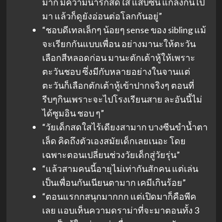
มาก มีความน่ารักสดใส แสบซน แกล้งกันไป
มา แล้วก็ดูยังอ่อนต่อโลกกันอยู่”
“ชอบดีเทลเล็กๆ น้อยๆ sense ของ sibling แม้
จะเรียกกันแบบเพื่อน อย่างมานะให้ตะวัน
เลือกสีหลอดก่อน มานะตักเต้าหู้ให้เพราะ
ตะวันชอบ ซึ่งมีกับหลายอย่างในจานแต่
ตะวันก็เลือกตักเต้าหู้เข้าปากจริงๆ ตอนที่
รีบๆกินเพราะจะไปโรงเรียนสาย ละอันนี้ไม่
ได้ซูมอิน ชอบ ๆ”
“วัยเด็กสดใสไร้เดียงสามาก บางซีนขำน้ำตา
เล็ด คิดถึงตัวเองสมัยเด็กเลยเนอะ โดย
เฉพาะตอนเปลี่ยนช่วงวัยเด็กสู่วัยรุ่น”
“แล้วสามคนนี้อายุไม่เท่ากันสักคน แต่เล่น
เป็นเพื่อนกันเนียนตามาก เคมีเกินร้อย”
“ตอนแรกกสนุกมากกก แต่เปิดมาก็คือพีค
เลย แอบเห็นความดราม่าที่จะมาตอนทั้ง 3