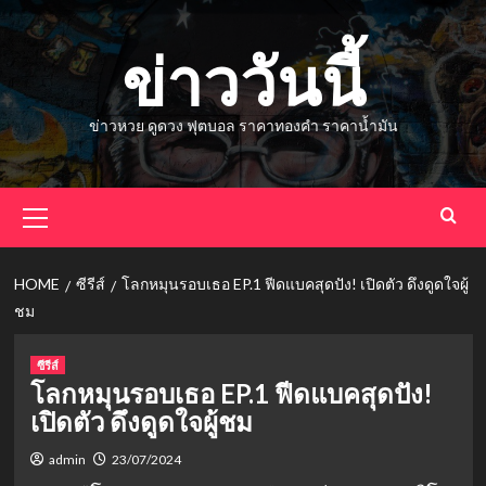
Skip
to
ข่าววันนี้
content
ข่าวหวย ดูดวง ฟุตบอล ราคาทองคำ ราคาน้ำมัน
Primary
Menu
HOME
ซีรีส์
โลกหมุนรอบเธอ EP.1 ฟีดแบคสุดปัง! เปิดตัว ดึงดูดใจผู้
ชม
ซีรีส์
โลกหมุนรอบเธอ EP.1 ฟีดแบคสุดปัง!
เปิดตัว ดึงดูดใจผู้ชม
admin
23/07/2024