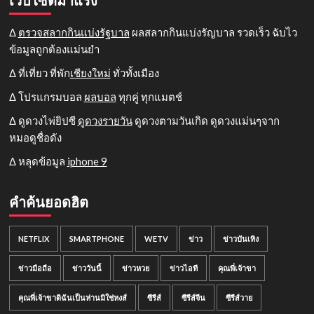
Δ
ตรวจสลากกินแบ่งรัฐบาล
ผลสลากกินแบ่งรัญบาล รวดเร็ว ฉับไว
ข้อมูลถูกต้องแม่นยำ
Δ ที่เที่ยว ที่พัก
เชียงใหม่
ทั่วทั้งเมือง
Δ โปรแกรมบอล
ผลบอล
ทุกคู่ ทุกแมตช์
Δ ดูดวงไพ่ยิปซี
ดูดวงรายวัน
ดูดวงตามวันเกิด ดูดวงแม่นๆจาก
หมอดูชื่อดัง
Δ หลุดข้อมูล
iphone 9
คำค้นยอดฮิต
NETFLIX
SMARTPHONE
WETV
ข่าว
ข่าวบันเทิง
ข่าวมือถือ
ข่าววันนี้
ข่าวหวย
ข่าวไอที
คุณพี่เจ้าขา
คุณพี่เจ้าขาดิฉันเป็นห่านมิใช่หงส์
ซีรีส์
ซีรีส์จีน
ซีรีส์วาย