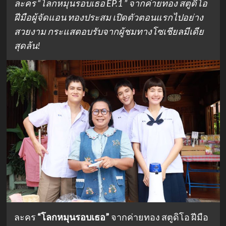
ละคร “โลกหมุนรอบเธอ EP.1 ” จากค่ายทอง สตูดิโอ
ฝีมือผู้จัดแอน ทองประสม เปิดตัวตอนแรกไปอย่าง
สวยงาม กระแสตอบรับจากผู้ชมทางโซเชียลมีเดีย
สุดล้น!
ละคร
“โลกหมุนรอบเธอ”
จากค่ายทอง สตูดิโอ ฝีมือ