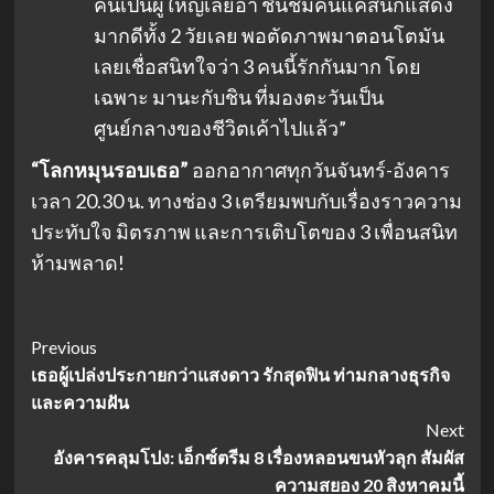
คนเป็นผู้ใหญ่เลยอ่า ชื่นชมคนแคสนักแสดง
มากดีทั้ง 2 วัยเลย พอตัดภาพมาตอนโตมัน
เลยเชื่อสนิทใจว่า 3 คนนี้รักกันมาก โดย
เฉพาะ มานะกับชิน ที่มองตะวันเป็น
ศูนย์กลางของชีวิตเค้าไปแล้ว”
“โลกหมุนรอบเธอ”
ออกอากาศทุกวันจันทร์-อังคาร
เวลา 20.30 น. ทางช่อง 3 เตรียมพบกับเรื่องราวความ
ประทับใจ มิตรภาพ และการเติบโตของ 3 เพื่อนสนิท
ห้ามพลาด!
Post
Previous
เธอผู้เปล่งประกายกว่าแสงดาว รักสุดฟิน ท่ามกลางธุรกิจ
Navigation
และความฝัน
Next
อังคารคลุมโปง: เอ็กซ์ตรีม 8 เรื่องหลอนขนหัวลุก สัมผัส
ความสยอง 20 สิงหาคมนี้