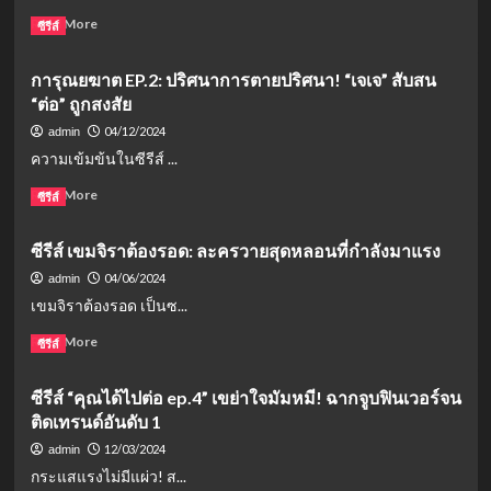
วัน
ให้
Read
Read More
ซีรีส์
เกิด
“นาย”:
more
สุด
ศึก
about
สะ
การุณยฆาต EP.2: ปริศนาการตายปริศนา! “เจเจ” สับสน
ชิง
“กา
พรึง
รัก
“ต่อ” ถูกสงสัย
รุณย
สาม
ฆาต”
04/12/2024
admin
เส้า
EP.4
ความเข้มข้นในซีรีส์ ...
สุด
ปม
ฮา
ปริศนา
Read
Read More
ซีรีส์
ของ
ขมวด
more
หนุ่ม
แน่น
about
ออฟฟิศ
ซีรีส์ เขมจิราต้องรอด: ละครวายสุดหลอนที่กำลังมาแรง
ขึ้น!
กา
“ต่อ”
รุณย
04/06/2024
admin
เจอ
ฆาต
เขมจิราต้องรอด เป็นซ...
เรื่อง
EP.2:
ไม่
ปริศนา
Read
Read More
ซีรีส์
คาด
การ
more
คิด
ตาย
about
ซีรีส์ “คุณได้ไปต่อ ep.4” เขย่าใจมัมหมี! ฉากจูบฟินเวอร์จน
“เจเจ”
ปริศนา!
ซี
สงสัย
ติดเทรนด์อันดับ 1
“เจเจ”
รีส์
หนัก
สับสน
เขม
12/03/2024
admin
“ต่อ”
จิ
กระแสแรงไม่มีแผ่ว! ส...
ถูก
รา