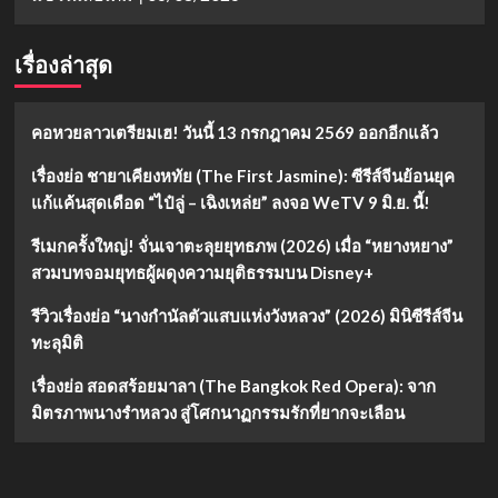
อันดับ
1
เรื่องล่าสุด
คอหวยลาวเตรียมเฮ! วันนี้ 13 กรกฎาคม 2569 ออกอีกแล้ว
เรื่องย่อ ชายาเคียงหทัย (The First Jasmine): ซีรีส์จีนย้อนยุค
แก้แค้นสุดเดือด “ไป๋ลู่ – เฉิงเหล่ย” ลงจอ WeTV 9 มิ.ย. นี้!
รีเมกครั้งใหญ่! จั่นเจาตะลุยยุทธภพ (2026) เมื่อ “หยางหยาง”
สวมบทจอมยุทธผู้ผดุงความยุติธรรมบน Disney+
รีวิวเรื่องย่อ “นางกำนัลตัวแสบแห่งวังหลวง” (2026) มินิซีรีส์จีน
ทะลุมิติ
เรื่องย่อ สอดสร้อยมาลา (The Bangkok Red Opera): จาก
มิตรภาพนางรำหลวง สู่โศกนาฏกรรมรักที่ยากจะเลือน