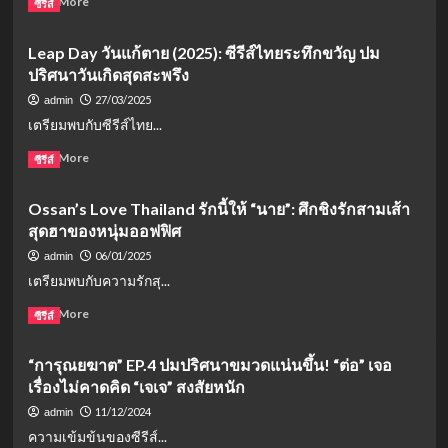
Read More
ซีรีส์
more
about
Leap Day วันแก้ตาย (2025): ซีรีส์ไทยระทึกขวัญ ปม
ข้าม
ปริศนาวันเกิดสุดสะพรึง
ฟ้า
เคียง
27/03/2025
admin
เธอ
เตรียมพบกับซีรีส์ไทย...
The
Next
Read
Read More
ซีรีส์
Prince
more
(2025):
about
Ossan’s Love Thailand รักนี้ให้ “นาย”: ศึกชิงรักสามเส้า
เรื่อง
Leap
ย่อ
สุดฮาของหนุ่มออฟฟิศ
Day
ซี
วัน
06/01/2025
admin
รีส์
แก้
เตรียมพบกับความรักสุ...
วาย
ตาย
สุด
(2025):
Read
Read More
ซีรีส์
เข้ม
ซี
more
ข้น
รีส์
about
การ
“การุณยฆาต” EP.4 ปมปริศนาขมวดแน่นขึ้น! “ต่อ” เจอ
ไทย
Ossan’s
ต่อสู้
ระทึก
เรื่องไม่คาดคิด “เจเจ” สงสัยหนัก
Love
ชิง
ขวัญ
Thailand
11/12/2024
admin
อำนาจ
ปม
รัก
ความเข้มข้นของซีรีส์...
ปริศนา
นี้