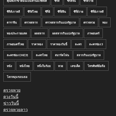
คุณพี่เจ้าขาดิฉันเป็นห่านมิใช่หงส์
ซีรีส์
ซีรีส์จีน
ซีรีส์วาย
ซีรีส์เกาหลี
ซีรีส์ไทย
ซีรี่ย์
ซีรี่ย์จีน
ซีรี่ย์วาย
ซีรี่ย์เกาหลี
ดาราจีน
ตรวจสลาก
ตรวจสลากกินแบ่งรัฐบาล
ตรวจหวย
ทอง
ทองประกายแสด
ผลสลาก
ผลสลากกินแบ่งรัฐบาล
ภาพยนตร์
ภาพยนตร์ไทย
ราคาทอง
ราคาทองวันนี้
ละคร
ละครช่อง 3
ละครช่อง ONE31
ละครไทย
สมาร์ตโฟน
สลากกินแบ่งรัฐบาล
หนัง
หนังไทย
หนึ่งในร้อย
หวย
เลขเด็ด
โทรศัพท์มือถือ
โลกหมุนรอบเธอ
ตรวจหวย
ดวงวันนี้
ข่าววันนี้
ตรวจหวยลาว