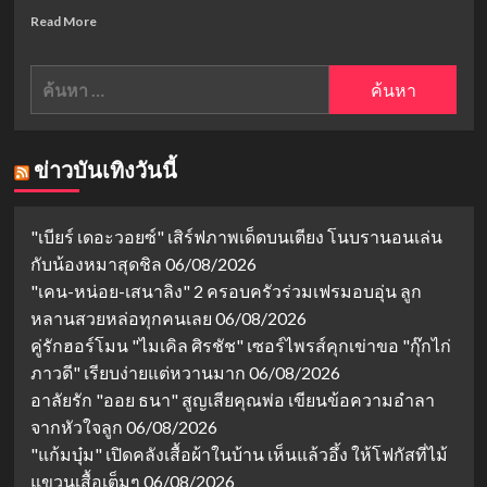
สงสัย
ต้อง
Read
Read More
รอด:
more
ละคร
about
ค้นหา
วาย
ซี
สุด
รีส์
สำหรับ:
หลอน
“คุณ
ที่
ได้
กำลัง
ไป
ข่าวบันเทิงวันนี้
มา
ต่อ
แรง
ep.4”
เข
"เบียร์ เดอะวอยซ์" เสิร์ฟภาพเด็ดบนเตียง โนบรานอนเล่น
ย่า
กับน้องหมาสุดชิล
06/08/2026
ใจ
มัม
"เคน-หน่อย-เสนาลิง" 2 ครอบครัวร่วมเฟรมอบอุ่น ลูก
หมี!
หลานสวยหล่อทุกคนเลย
06/08/2026
ฉาก
คู่รักฮอร์โมน "ไมเคิล ศิรชัช" เซอร์ไพรส์คุกเข่าขอ "กุ๊กไก่
จูบ
ฟิน
ภาวดี" เรียบง่ายแต่หวานมาก
06/08/2026
เวอร์
อาลัยรัก "ออย ธนา" สูญเสียคุณพ่อ เขียนข้อความอำลา
จน
จากหัวใจลูก
06/08/2026
ติด
"แก้มบุ๋ม" เปิดคลังเสื้อผ้าในบ้าน เห็นแล้วอึ้ง ให้โฟกัสที่ไม้
เท
รนด์
แขวนเสื้อเต็มๆ
06/08/2026