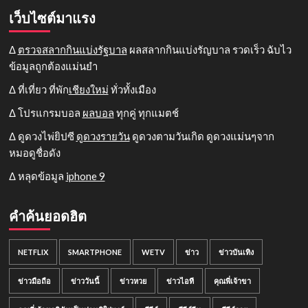
เว็บไซต์มาแรง
Δ
ตรวจสลากกินแบ่งรัฐบาล
ผลสลากกินแบ่งรัญบาล รวดเร็ว ฉับไว
ข้อมูลถูกต้องแม่นยำ
Δ ที่เที่ยว ที่พัก
เชียงใหม่
ทั่วทั้งเมือง
Δ โปรแกรมบอล
ผลบอล
ทุกคู่ ทุกแมตช์
Δ ดูดวงไพ่ยิปซี
ดูดวงรายวัน
ดูดวงตามวันเกิด ดูดวงแม่นๆจาก
หมอดูชื่อดัง
Δ หลุดข้อมูล
iphone 9
คำค้นยอดฮิต
NETFLIX
SMARTPHONE
WETV
ข่าว
ข่าวบันเทิง
ข่าวมือถือ
ข่าววันนี้
ข่าวหวย
ข่าวไอที
คุณพี่เจ้าขา