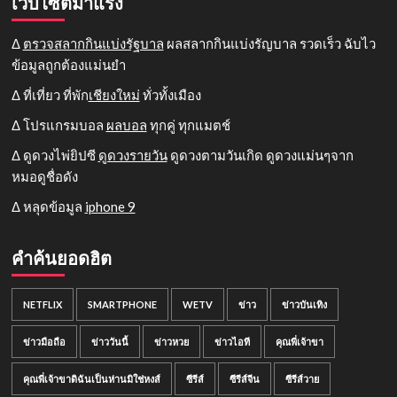
เว็บไซต์มาแรง
Δ
ตรวจสลากกินแบ่งรัฐบาล
ผลสลากกินแบ่งรัญบาล รวดเร็ว ฉับไว
ข้อมูลถูกต้องแม่นยำ
Δ ที่เที่ยว ที่พัก
เชียงใหม่
ทั่วทั้งเมือง
Δ โปรแกรมบอล
ผลบอล
ทุกคู่ ทุกแมตช์
Δ ดูดวงไพ่ยิปซี
ดูดวงรายวัน
ดูดวงตามวันเกิด ดูดวงแม่นๆจาก
หมอดูชื่อดัง
Δ หลุดข้อมูล
iphone 9
คำค้นยอดฮิต
NETFLIX
SMARTPHONE
WETV
ข่าว
ข่าวบันเทิง
ข่าวมือถือ
ข่าววันนี้
ข่าวหวย
ข่าวไอที
คุณพี่เจ้าขา
คุณพี่เจ้าขาดิฉันเป็นห่านมิใช่หงส์
ซีรีส์
ซีรีส์จีน
ซีรีส์วาย