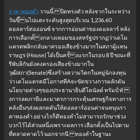
ราคาทองคํา
วานนี้ ปิดทรงตัว หลังจากในระหว่าง
วันขึ้ นไปแตะระดับสูงสุดบริเวณ 1,236.60
ดอลลาร์ต่อออนซ์ จากการอ่อนค่าของดอลลาร์ หลัง
การเลือกตั้ งกลางเทอมของสหรัฐปรากฏว่าเดโม
แครตพลิกกลับมาครองเสียงข้างมากในสภาผู้แทน
ราษฎร (House) ได้เป็นครั้ งแรกในรอบ 8 ปี ขณะที่
รีพับลิกันยังคงครองเสียงข้างมากใน
วุฒิสภา(Senate)ซึ่งสร้างความวิตกในหมู่นักลงทุน
ว่า เดโมแครตมีโอกาสทีAจะขัดขวางการผลักดัน
นโยบายต่างๆของประธานาธิบดีโดนัลด์ ทรัมป์ ทั
งการลดภาษีและมาตรการกระตุ้นเศรษฐกิจทางการ
คลังอื่นๆส่งผลกดดันให้ดอลลาร์อ่อนค่าจนหนุนรา
คาทองคํา อย่างไรก็ดีทองคําไม่สามารถรักษาช่วง
บวกไว้ได้ส่วนหนึ่งเพราะผลการ เลือกตั้งเป็นไปตาม
ที่ตลาดคาดไว้ นอกจากนี ทองคําในฐานะ