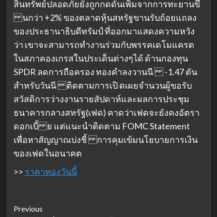
สินทรัพย์ปลอดภัยยังถูกกดดันเพิ่มจากการทะยานขึ
นกว่า +2% ของตลาดหุ้นสหรัฐขานรับถ้อยแถลง
ของประธานาธิบดีทรัมป์ ที่ออกมาแสดงความหวัง
ว่า เขาจะสามารถทํางานร่วมกับพรรคเดโมแครต
ในสภาคองเกรสในประเด็นต่างๆได้ ด้านกองทุน
SPDR ลดการถือครอง ทองคําลงวานนี -1.47 ตัน
สําหรับวันนี ติดตามการเปิ ดเผยจํานวนผู้ขอรับ
สวัสดิการว่างงานรายสัปดาห์และผลการประชุม
ธนาคารกลางสหรัฐ(เฟด) คาดว่าเฟดจะยังคงอัตรา
ดอกเบี้ ย แต่แนะนําติดตาม FOMC Statement
เพื่อหาสัญญาณบ่งชี้ การคุมเข้มนโยบายการเงิน
ของเฟดในอนาคต
>>
ราคาทองวันนี้
Post
Previous