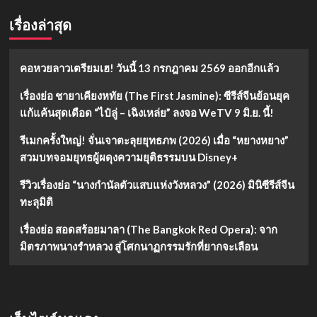
เรื่องล่าสุด
คอหวยลาวเตรียมเฮ! วันนี้ 13 กรกฎาคม 2569 ออกอีกแล้ว
เรื่องย่อ ชายาเคียงหทัย (The First Jasmine): ซีรีส์จีนย้อนยุค
แก้แค้นสุดเดือด “ไป๋ลู่ – เฉิงเหล่ย” ลงจอ WeTV 9 มิ.ย. นี้!
รีเมกครั้งใหญ่! จั่นเจาตะลุยยุทธภพ (2026) เมื่อ “หยางหยาง”
สวมบทจอมยุทธผู้ผดุงความยุติธรรมบน Disney+
รีวิวเรื่องย่อ “นางกำนัลตัวแสบแห่งวังหลวง” (2026) มินิซีรีส์จีน
ทะลุมิติ
เรื่องย่อ สอดสร้อยมาลา (The Bangkok Red Opera): จาก
มิตรภาพนางรำหลวง สู่โศกนาฏกรรมรักที่ยากจะเลือน