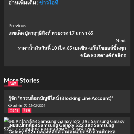
อ่านเพิ่มเติม :
ข่าวไอที
Post
Previous
เลขเด็ด ปู่ตาฤๅษีสิงห์ หวยงวด 17 มกรา 65
Navigation
Next
ราคาน้ำมันวันนี้ 10 มี.ค.65 เบนซิน-แก๊สโซฮอล์ขึ้นทุก
ชนิด 80 สตางค์ต่อลิตร
More Stories
ไอที
รู้จัก “การบล็อกบัญชีไลน์ (Blocking Line Account)”
22/02/2024
admin
มือถือ
ไอที
เผยสเปกกล้อง Samsung Galaxy S22 และ Samsung
Galaxy S22+ กล้องหลักความละเอียด 50 ล้านพิกเซล