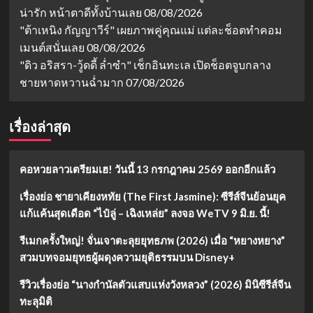
น่ารัก หน้าตาดีทั้งบ้านเลย
08/08/2026
"ต้าเหนิง กัญญาวีร์" เผยภาพคู่คุณแม่ แต่ละช็อตทำคอม
เมนต์สนั่นเลย
08/08/2026
"ดิว อริสรา-วู้ดดี้ ล่ำซำ" เช็กอินทะเล เปิดช็อตจูบกลาง
ชายหาดหวานฉ่ำมาก
07/08/2026
เรื่องล่าสุด
คอหวยลาวเตรียมเฮ! วันนี้ 13 กรกฎาคม 2569 ออกอีกแล้ว
เรื่องย่อ ชายาเคียงหทัย (The First Jasmine): ซีรีส์จีนย้อนยุค
แก้แค้นสุดเดือด “ไป๋ลู่ – เฉิงเหล่ย” ลงจอ WeTV 9 มิ.ย. นี้!
รีเมกครั้งใหญ่! จั่นเจาตะลุยยุทธภพ (2026) เมื่อ “หยางหยาง”
สวมบทจอมยุทธผู้ผดุงความยุติธรรมบน Disney+
รีวิวเรื่องย่อ “นางกำนัลตัวแสบแห่งวังหลวง” (2026) มินิซีรีส์จีน
ทะลุมิติ