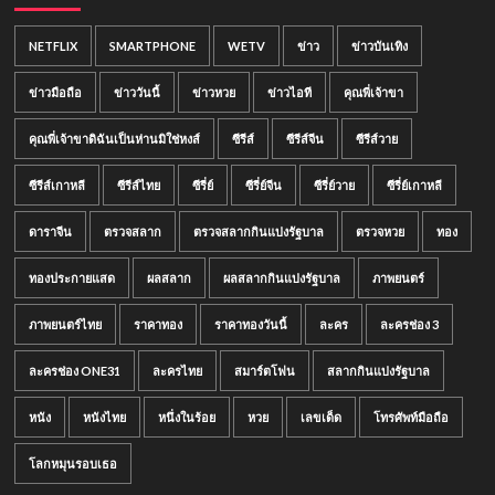
NETFLIX
SMARTPHONE
WETV
ข่าว
ข่าวบันเทิง
ข่าวมือถือ
ข่าววันนี้
ข่าวหวย
ข่าวไอที
คุณพี่เจ้าขา
คุณพี่เจ้าขาดิฉันเป็นห่านมิใช่หงส์
ซีรีส์
ซีรีส์จีน
ซีรีส์วาย
ซีรีส์เกาหลี
ซีรีส์ไทย
ซีรี่ย์
ซีรี่ย์จีน
ซีรี่ย์วาย
ซีรี่ย์เกาหลี
ดาราจีน
ตรวจสลาก
ตรวจสลากกินแบ่งรัฐบาล
ตรวจหวย
ทอง
ทองประกายแสด
ผลสลาก
ผลสลากกินแบ่งรัฐบาล
ภาพยนตร์
ภาพยนตร์ไทย
ราคาทอง
ราคาทองวันนี้
ละคร
ละครช่อง 3
ละครช่อง ONE31
ละครไทย
สมาร์ตโฟน
สลากกินแบ่งรัฐบาล
หนัง
หนังไทย
หนึ่งในร้อย
หวย
เลขเด็ด
โทรศัพท์มือถือ
โลกหมุนรอบเธอ