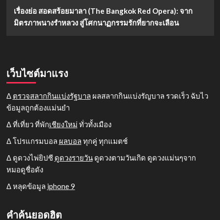
เรื่องย่อ สอดสร้อยมาลา (The Bangkok Red Opera): จาก
มิตรภาพนางรำหลวง สู่โศกนาฏกรรมรักที่ยากจะเลือน
เว็บไซต์มาแรง
Δ
ตรวจสลากกินแบ่งรัฐบาล
ผลสลากกินแบ่งรัญบาล รวดเร็ว ฉับไว
ข้อมูลถูกต้องแม่นยำ
Δ ที่เที่ยว ที่พัก
เชียงใหม่
ทั่วทั้งเมือง
Δ โปรแกรมบอล
ผลบอล
ทุกคู่ ทุกแมตช์
Δ ดูดวงไพ่ยิปซี
ดูดวงรายวัน
ดูดวงตามวันเกิด ดูดวงแม่นๆจาก
หมอดูชื่อดัง
Δ หลุดข้อมูล
iphone 9
คำค้นยอดฮิต