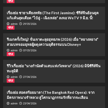
ซีรีส์
เรื่องย่อ ชายาเคียงหทัย (The First Jasmine): ซีรีส์จีนย้อนยุค
แก้แค้นสุดเดือด “ไป๋ลู่ – เฉิงเหล่ย” ลงจอ WeTV 9 มิ.ย. นี้!
29/05/2026
admin
ซีรีส์
รีเมกครั้งใหญ่! จั่นเจาตะลุยยุทธภพ (2026) เมื่อ “หยางหยาง”
สวมบทจอมยุทธผู้ผดุงความยุติธรรมบน Disney+
07/05/2026
admin
ซีรีส์
รีวิวเรื่องย่อ “นางกำนัลตัวแสบแห่งวังหลวง” (2026) มินิซีรีส์จีน
ทะลุมิติ
27/04/2026
admin
ซีรีส์
เรื่องย่อ สอดสร้อยมาลา (The Bangkok Red Opera): จาก
มิตรภาพนางรำหลวง สู่โศกนาฏกรรมรักที่ยากจะเลือน
23/04/2026
admin