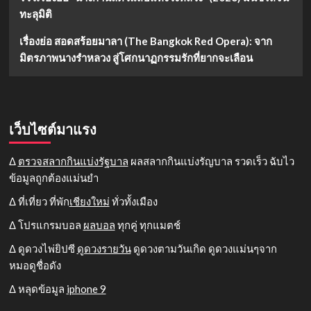
ทะลุมิติ
เรื่องย่อ สอดสร้อยมาลา (The Bangkok Red Opera): จาก
มิตรภาพนางรำหลวง สู่โศกนาฏกรรมรักที่ยากจะเลือน
เว็บไซต์มาแรง
Δ
ตรวจสลากกินแบ่งรัฐบาล
ผลสลากกินแบ่งรัญบาล รวดเร็ว ฉับไว
ข้อมูลถูกต้องแม่นยำ
Δ ที่เที่ยว ที่พัก
เชียงใหม่
ทั่วทั้งเมือง
Δ โปรแกรมบอล
ผลบอล
ทุกคู่ ทุกแมตช์
Δ ดูดวงไพ่ยิปซี
ดูดวงรายวัน
ดูดวงตามวันเกิด ดูดวงแม่นๆจาก
หมอดูชื่อดัง
Δ หลุดข้อมูล
iphone 9