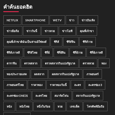
คำค้นยอดฮิต
NETFLIX
SMARTPHONE
WETV
ข่าว
ข่าวบันเทิง
ข่าวมือถือ
ข่าววันนี้
ข่าวหวย
ข่าวไอที
คุณพี่เจ้าขา
คุณพี่เจ้าขาดิฉันเป็นห่านมิใช่หงส์
ซีรีส์
ซีรีส์จีน
ซีรีส์วาย
ซีรีส์เกาหลี
ซีรีส์ไทย
ซีรี่ย์
ซีรี่ย์จีน
ซีรี่ย์วาย
ซีรี่ย์เกาหลี
ดาราจีน
ตรวจสลาก
ตรวจสลากกินแบ่งรัฐบาล
ตรวจหวย
ทอง
ทองประกายแสด
ผลสลาก
ผลสลากกินแบ่งรัฐบาล
ภาพยนตร์
ภาพยนตร์ไทย
ราคาทอง
ราคาทองวันนี้
ละคร
ละครช่อง 3
ละครช่อง ONE31
ละครไทย
สมาร์ตโฟน
สลากกินแบ่งรัฐบาล
หนัง
หนังไทย
หนึ่งในร้อย
หวย
เลขเด็ด
โทรศัพท์มือถือ