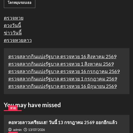
โลกหมุนรอบเธอ
ตรวจหวย
ดวงวันนี้
ข่าววันนี้
ตรวจหวยลาว
ตรวจสลากกินแบ่งรัฐบาล ตรวจหวย 16 สิงหาคม 2569
ตรวจสลากกินแบ่งรัฐบาล ตรวจหวย 1 สิงหาคม 2569
ตรวจสลากกินแบ่งรัฐบาล ตรวจหวย 16 กรกฎาคม 2569
ตรวจสลากกินแบ่งรัฐบาล ตรวจหวย 1 กรกฎาคม 2569
ตรวจสลากกินแบ่งรัฐบาล ตรวจหวย 16 มิถุนายน 2569
You may have missed
หวย
คอหวยลาวเตรียมเฮ! วันนี้ 13 กรกฎาคม 2569 ออกอีกแล้ว
13/07/2026
admin