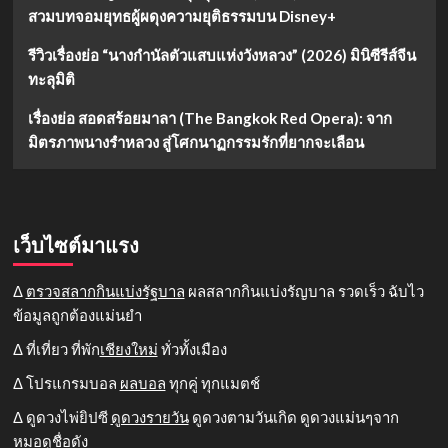
สวมบทจอมยุทธผู้ผดุงความยุติธรรมบน Disney+
รีวิวเรื่องย่อ “นางกำนัลตัวแสบแห่งวังหลวง” (2026) มินิซีรีส์จีน
ทะลุมิติ
เรื่องย่อ สอดสร้อยมาลา (The Bangkok Red Opera): จาก
มิตรภาพนางรำหลวง สู่โศกนาฏกรรมรักที่ยากจะเลือน
เว็บไซต์มาแรง
Δ
ตรวจสลากกินแบ่งรัฐบาล
ผลสลากกินแบ่งรัญบาล รวดเร็ว ฉับไว
ข้อมูลถูกต้องแม่นยำ
Δ ที่เที่ยว ที่พัก
เชียงใหม่
ทั่วทั้งเมือง
Δ โปรแกรมบอล
ผลบอล
ทุกคู่ ทุกแมตช์
Δ ดูดวงไพ่ยิปซี
ดูดวงรายวัน
ดูดวงตามวันเกิด ดูดวงแม่นๆจาก
หมอดูชื่อดัง