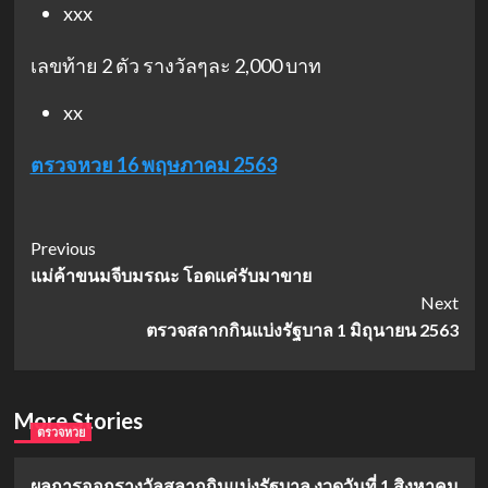
xxx
เลขท้าย 2 ตัว รางวัลๆละ 2,000 บาท
xx
ตรวจหวย 16 พฤษภาคม 2563
Post
Previous
แม่ค้าขนมจีบมรณะ โอดแค่รับมาขาย
Navigation
Next
ตรวจสลากกินแบ่งรัฐบาล 1 มิถุนายน 2563
More Stories
ตรวจหวย
ผลการออกรางวัลสลากกินแบ่งรัฐบาล งวดวันที่ 1 สิงหาคม