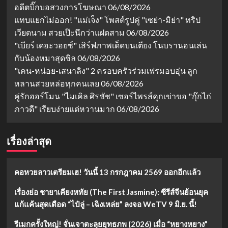
อดีตบิ๊กบอสวงการโฆษณา
06/08/2026
แทบแยกไม่ออก! "แม่เจ็ง" โพสต์รูปคู่ "เซย่า-มิย่า" ทริป
เวียดนาม สวยเป๊ะนึกว่าแฝดสาม
06/08/2026
"เบียร์ เดอะวอยซ์" เสิร์ฟภาพเด็ดบนเตียง โนบรานอนเล่น
กับน้องหมาสุดชิล
06/08/2026
"เคน-หน่อย-เสนาลิง" 2 ครอบครัวร่วมเฟรมอบอุ่น ลูก
หลานสวยหล่อทุกคนเลย
06/08/2026
คู่รักฮอร์โมน "ไมเคิล ศิรชัช" เซอร์ไพรส์คุกเข่าขอ "กุ๊กไก่
ภาวดี" เรียบง่ายแต่หวานมาก
06/08/2026
เรื่องล่าสุด
คอหวยลาวเตรียมเฮ! วันนี้ 13 กรกฎาคม 2569 ออกอีกแล้ว
เรื่องย่อ ชายาเคียงหทัย (The First Jasmine): ซีรีส์จีนย้อนยุค
แก้แค้นสุดเดือด “ไป๋ลู่ – เฉิงเหล่ย” ลงจอ WeTV 9 มิ.ย. นี้!
รีเมกครั้งใหญ่! จั่นเจาตะลุยยุทธภพ (2026) เมื่อ “หยางหยาง”