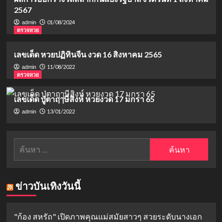
2567
01/08/2024
admin
ตรวจหวย
เลขเด็ด หวยปฏิทินจีน งวด 16 สิงหาคม 2565
11/08/2022
admin
ตรวจหวย
เลขเด็ด ปู่ตาฤๅษีสิงห์ หวยงวด 17 มกรา 65
13/01/2022
admin
ค้นหา
สำหรับ:
ข่าวบันเทิงวันนี้
"ก้อง สหรัถ" เปิดภาพคุณแม่สมัยสาวๆ สวยระดับนางเอก