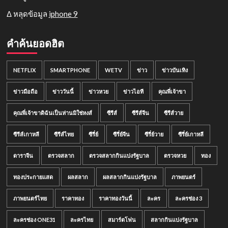
Δ หลุดข้อมูล
iphone 9
คำค้นยอดฮิต
NETFLIX
SMARTPHONE
WETV
ข่าว
ข่าวบันเทิง
ข่าวมือถือ
ข่าววันนี้
ข่าวหวย
ข่าวไอที
คุณพี่เจ้าขา
คุณพี่เจ้าขาดิฉันเป็นห่านมิใช่หงส์
ซีรีส์
ซีรีส์จีน
ซีรีส์วาย
ซีรีส์เกาหลี
ซีรีส์ไทย
ซีรี่ย์
ซีรี่ย์จีน
ซีรี่ย์วาย
ซีรี่ย์เกาหลี
ดาราจีน
ตรวจสลาก
ตรวจสลากกินแบ่งรัฐบาล
ตรวจหวย
ทอง
ทองประกายแสด
ผลสลาก
ผลสลากกินแบ่งรัฐบาล
ภาพยนตร์
ภาพยนตร์ไทย
ราคาทอง
ราคาทองวันนี้
ละคร
ละครช่อง 3
ละครช่อง ONE31
ละครไทย
สมาร์ตโฟน
สลากกินแบ่งรัฐบาล