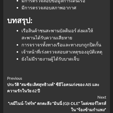
มีการตรวจสอบข้อมูลการเดินเรือ
มีการตรวจสอบสภาพอากาศ
บทสรุป:
เรือสินค้าชนสะพานบัลติมอร์ ส่งผลให้
สะพานได้รับความเสียหาย
การจราจรทั้งทางเรือและทางบกถูกปิดกั้น
เจ้าหน้าที่เร่งตรวจสอบสาเหตุของอุบัติเหตุ
ยังไม่มีรายงานผู้ได้รับบาดเจ็บ
Post
Previous
ประวัติ “สมชัย เลิศสุทธิวงค์” ซีอีโอคนเก่งของ AIS และ
Navigation
ความรักในวัย 62 ปี
Next
“เจมีไนน์-โฟร์ท” ตกตะลึง “มินนี่ (G)I-DLE” โผล่เซอร์ไพรส์
ใน “ร้องข้ามกำแพง”