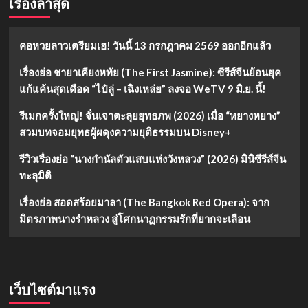
เรื่องล่าสุด
คอหวยลาวเตรียมเฮ! วันนี้ 13 กรกฎาคม 2569 ออกอีกแล้ว
เรื่องย่อ ชายาเคียงหทัย (The First Jasmine): ซีรีส์จีนย้อนยุค
แก้แค้นสุดเดือด “ไป๋ลู่ – เฉิงเหล่ย” ลงจอ WeTV 9 มิ.ย. นี้!
รีเมกครั้งใหญ่! จั่นเจาตะลุยยุทธภพ (2026) เมื่อ “หยางหยาง”
สวมบทจอมยุทธผู้ผดุงความยุติธรรมบน Disney+
รีวิวเรื่องย่อ “นางกำนัลตัวแสบแห่งวังหลวง” (2026) มินิซีรีส์จีน
ทะลุมิติ
เรื่องย่อ สอดสร้อยมาลา (The Bangkok Red Opera): จาก
มิตรภาพนางรำหลวง สู่โศกนาฏกรรมรักที่ยากจะเลือน
เว็บไซต์มาแรง