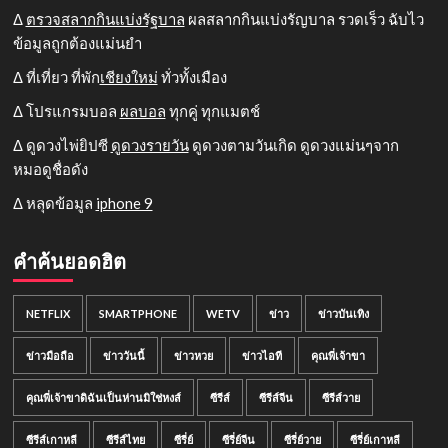
Δ
ตรวจสลากกินแบ่งรัฐบาล
ผลสลากกินแบ่งรัญบาล รวดเร็ว ฉับไว
ข้อมูลถูกต้องแม่นยำ
Δ ที่เที่ยว ที่พัก
เชียงใหม่
ทั่วทั้งเมือง
Δ โปรแกรมบอล
ผลบอล
ทุกคู่ ทุกแมตช์
Δ ดูดวงไพ่ยิปซี
ดูดวงรายวัน
ดูดวงตามวันเกิด ดูดวงแม่นๆจาก
หมอดูชื่อดัง
Δ หลุดข้อมูล
iphone 9
คำค้นยอดฮิต
NETFLIX
SMARTPHONE
WETV
ข่าว
ข่าวบันเทิง
ข่าวมือถือ
ข่าววันนี้
ข่าวหวย
ข่าวไอที
คุณพี่เจ้าขา
คุณพี่เจ้าขาดิฉันเป็นห่านมิใช่หงส์
ซีรีส์
ซีรีส์จีน
ซีรีส์วาย
ซีรีส์เกาหลี
ซีรีส์ไทย
ซีรี่ย์
ซีรี่ย์จีน
ซีรี่ย์วาย
ซีรี่ย์เกาหลี