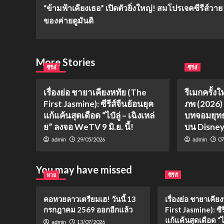
“ข้ามฟ้าเคียงเธอ” เปิดตัวยิ่งใหญ่! สมโปรเจคซีรีส์วา
Navigation
ของค่ายดูมันดิ
More Stories
ซีรีส์
ซีรีส์
เรื่องย่อ ชายาเคียงหทัย (The
รีเมกครั้งใ
First Jasmine): ซีรีส์จีนย้อนยุค
ภพ (2026)
แก้แค้นสุดเดือด “ไป๋ลู่ – เฉิงเหล่
บทจอมยุทธ
ย” ลงจอ WeTV 9 มิ.ย. นี้!
บน Disne
29/05/2026
07
admin
admin
You may have missed
หวย
ซีรีส์
คอหวยลาวเตรียมเฮ! วันนี้ 13
เรื่องย่อ ชายาเคีย
กรกฎาคม 2569 ออกอีกแล้ว
First Jasmine): ซีร
แก้แค้นสุดเดือด “ไป๋
13/07/2026
admin