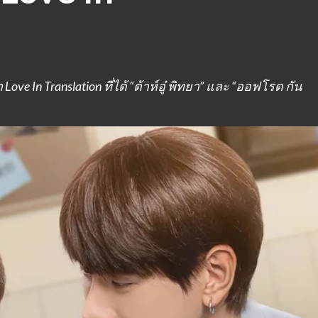
 Love In Translation ที่ได้ “ต้าห์อู๋ พิทยา” และ “ออฟโรด กัน