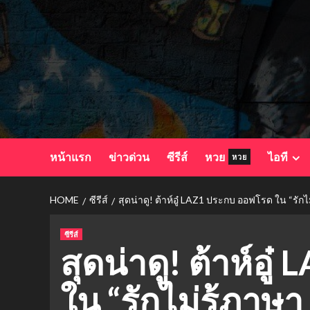
Skip
to
content
หน้าแรก
ข่าวด่วน
ซีรีส์
หวย
ไอที
หวย
HOME
ซีรีส์
สุดน่าดู! ต้าห์อู๋ LAZ1 ประกบ ออฟโรด ใน “ร
ซีรีส์
สุดน่าดู! ต้าห์อ
ใน “รักไม่รู้ภาษา