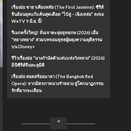
เรื่องย่อ ชายาเคียงหทัย (The First Jasmine): ซีรีส์
จีนย้อนยุคแก้แค้นสุดเดือด “ไป๋ลู่ – เฉิงเหล่ย” ลงจอ
WeTV 9 มิ.ย. นี้!
รีเมกครั้งใหญ่! จั่นเจาตะลุยยุทธภพ (2026) เมื่อ
“หยางหยาง” สวมบทจอมยุทธผู้ผดุงความยุติธรรม
บน Disney+
รีวิวเรื่องย่อ “นางกำนัลตัวแสบแห่งวังหลวง” (2026)
มินิซีรีส์จีนทะลุมิติ
เรื่องย่อ สอดสร้อยมาลา (The Bangkok Red
Opera): จากมิตรภาพนางรำหลวง สู่โศกนาฏกรรม
รักที่ยากจะเลือน