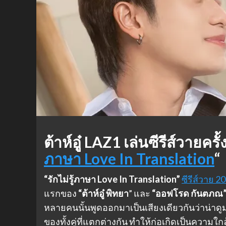
ต้าห์อู๋ LAZ1 เล่นซีรีส์วาย
ภาษา Love In Translation
“
“รักไม่รู้ภาษา Love In Translation”
ซีรีส์วาย 2
แรกของ
“ต้าห์อู๋ พิทยา
” และ
“ออฟโรด กันตภณ
หลายคนนั้นพูดออกมาเป็นเสียงเดียวกันว่าน่าดู
ของทั้งคู่ที่แตกต่างกัน ทำให้ก่อเกิดเป็นความใก