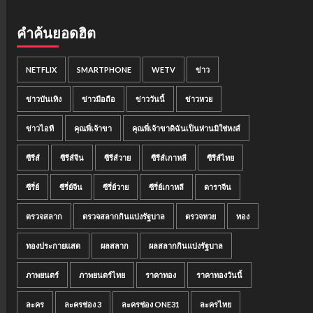
คำค้นยอดฮิต
NETFLIX
SMARTPHONE
WETV
ข่าว
ข่าวบันเทิง
ข่าวมือถือ
ข่าววันนี้
ข่าวหวย
ข่าวไอที
คุณพี่เจ้าขา
คุณพี่เจ้าขาดิฉันเป็นห่านมิใช่หงส์
ซีรีส์
ซีรีส์จีน
ซีรีส์วาย
ซีรีส์เกาหลี
ซีรีส์ไทย
ซีรี่ย์
ซีรี่ย์จีน
ซีรี่ย์วาย
ซีรี่ย์เกาหลี
ดาราจีน
ตรวจสลาก
ตรวจสลากกินแบ่งรัฐบาล
ตรวจหวย
ทอง
ทองประกายแสด
ผลสลาก
ผลสลากกินแบ่งรัฐบาล
ภาพยนตร์
ภาพยนตร์ไทย
ราคาทอง
ราคาทองวันนี้
ละคร
ละครช่อง 3
ละครช่อง ONE31
ละครไทย