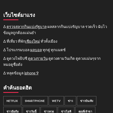
เว็บไซต์มาแรง
Δ
ตรวจสลากกินแบ่งรัฐบาล
ผลสลากกินแบ่งรัญบาล รวดเร็ว ฉับไว
ข้อมูลถูกต้องแม่นยำ
Δ ที่เที่ยว ที่พัก
เชียงใหม่
ทั่วทั้งเมือง
Δ โปรแกรมบอล
ผลบอล
ทุกคู่ ทุกแมตช์
Δ ดูดวงไพ่ยิปซี
ดูดวงรายวัน
ดูดวงตามวันเกิด ดูดวงแม่นๆจาก
หมอดูชื่อดัง
Δ หลุดข้อมูล
iphone 9
คำค้นยอดฮิต
NETFLIX
SMARTPHONE
WETV
ข่าว
ข่าวบันเทิง
ข่าวมือถือ
ข่าววันนี้
ข่าวหวย
ข่าวไอที
คุณพี่เจ้าขา