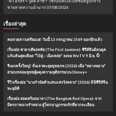
"ดิว อริสรา-วู้ดดี้ ล่ำซำ" เช็กอินทะเล เปิดช็อตจูบกลาง
ชายหาดหวานฉ่ำมาก
07/08/2026
เรื่องล่าสุด
คอหวยลาวเตรียมเฮ! วันนี้ 13 กรกฎาคม 2569 ออกอีกแล้ว
เรื่องย่อ ชายาเคียงหทัย (The First Jasmine): ซีรีส์จีนย้อนยุค
แก้แค้นสุดเดือด “ไป๋ลู่ – เฉิงเหล่ย” ลงจอ WeTV 9 มิ.ย. นี้!
รีเมกครั้งใหญ่! จั่นเจาตะลุยยุทธภพ (2026) เมื่อ “หยางหยาง”
สวมบทจอมยุทธผู้ผดุงความยุติธรรมบน Disney+
รีวิวเรื่องย่อ “นางกำนัลตัวแสบแห่งวังหลวง” (2026) มินิซีรีส์จีน
ทะลุมิติ
เรื่องย่อ สอดสร้อยมาลา (The Bangkok Red Opera): จาก
มิตรภาพนางรำหลวง สู่โศกนาฏกรรมรักที่ยากจะเลือน