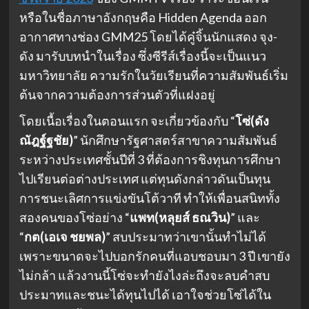
หรือในชื่อภาษาอังกฤษคือ Hidden Agenda ออก
อากาศทางช่อง GMM25 โดยได้คู๋จิ้นนักแสดง จุง-
ดัง มารับบทนำในเรื่อง ซึ่งซีรีส์เรื่องนี้จะเป็นแนว
มหาวิทยาลัย ความรักในวัยเรียนที่ความสัมพันธ์เริ่ม
ต้นจากความต้องการส่วนตัวที่แฝงอยู่
โดยเนื้อเรื่องในตอนแรก จะเกี่ยวข้องกับ “
โซ่(ดัง
ณัฎฐ์ฐชัย)
” นักศึกษารัฐศาสตร์สาขาความสัมพันธ์
ระหว่างประเทศชั้นปีที่ 3 ที่ต้องการชิงทุนการศึกษา
ไปเรียนต่อต่างประเทศ แต่ทุนดังกล่าวดันเป็นทุน
การชนะเลิศการแข่งขันโต้วาที ทำให้เพื่อนสนิททั้ง
สองคนของโซ่อย่าง “
แพท(หลุยส์ ธณวิน)
” และ
“
กต(เอเจ ชยพล)
” สบประมาทว่าเขานั้นทำไม่ได้
เพราะขนาดจะไปบอกรักคนที่แอบชอบมา 3 ปี เขายัง
ไม่กล้า แล้วงานนี้โซ่จะทำยังไงล่ะถึงจะลบคำสบ
ประมาทและชนะได้ทุนไปได้ เอาใจช่วยโซ่ได้ใน