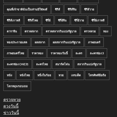
คุณพี่เจ้าขาดิฉันเป็นห่านมิใช่หงส์
ซีรีส์
ซีรีส์จีน
ซีรีส์วาย
ซีรีส์เกาหลี
ซีรีส์ไทย
ซีรี่ย์
ซีรี่ย์จีน
ซีรี่ย์วาย
ซีรี่ย์เกาหลี
ดาราจีน
ตรวจสลาก
ตรวจสลากกินแบ่งรัฐบาล
ตรวจหวย
ทอง
ทองประกายแสด
ผลสลาก
ผลสลากกินแบ่งรัฐบาล
ภาพยนตร์
ภาพยนตร์ไทย
ราคาทอง
ราคาทองวันนี้
ละคร
ละครช่อง 3
ละครช่อง ONE31
ละครไทย
สมาร์ตโฟน
สลากกินแบ่งรัฐบาล
หนัง
หนังไทย
หนึ่งในร้อย
หวย
เลขเด็ด
โทรศัพท์มือถือ
โลกหมุนรอบเธอ
ตรวจหวย
ดวงวันนี้
ข่าววันนี้