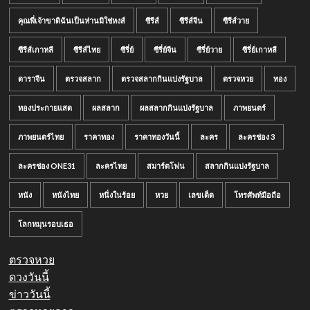
คุณพี่เจ้าขาดิฉันเป็นห่านมิใช่หงส์
ซีรีส์
ซีรีส์จีน
ซีรีส์วาย
ซีรีส์เกาหลี
ซีรีส์ไทย
ซีรี่ย์
ซีรี่ย์จีน
ซีรี่ย์วาย
ซีรี่ย์เกาหลี
ดาราจีน
ตรวจสลาก
ตรวจสลากกินแบ่งรัฐบาล
ตรวจหวย
ทอง
ทองประกายแสด
ผลสลาก
ผลสลากกินแบ่งรัฐบาล
ภาพยนตร์
ภาพยนตร์ไทย
ราคาทอง
ราคาทองวันนี้
ละคร
ละครช่อง 3
ละครช่อง ONE31
ละครไทย
สมาร์ตโฟน
สลากกินแบ่งรัฐบาล
หนัง
หนังไทย
หนึ่งในร้อย
หวย
เลขเด็ด
โทรศัพท์มือถือ
โลกหมุนรอบเธอ
ตรวจหวย
ดวงวันนี้
ข่าววันนี้