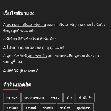
เว็บไซต์มาแรง
Δ
ตรวจสลากกินแบ่งรัฐบาล
ผลสลากกินแบ่งรัญบาล รวดเร็ว ฉับไว
ข้อมูลถูกต้องแม่นยำ
Δ ที่เที่ยว ที่พัก
เชียงใหม่
ทั่วทั้งเมือง
Δ โปรแกรมบอล
ผลบอล
ทุกคู่ ทุกแมตช์
Δ ดูดวงไพ่ยิปซี
ดูดวงรายวัน
ดูดวงตามวันเกิด ดูดวงแม่นๆจาก
หมอดูชื่อดัง
Δ หลุดข้อมูล
iphone 9
คำค้นยอดฮิต
NETFLIX
SMARTPHONE
WETV
ข่าว
ข่าวบันเทิง
ข่าวมือถือ
ข่าววันนี้
ข่าวหวย
ข่าวไอที
คุณพี่เจ้าขา