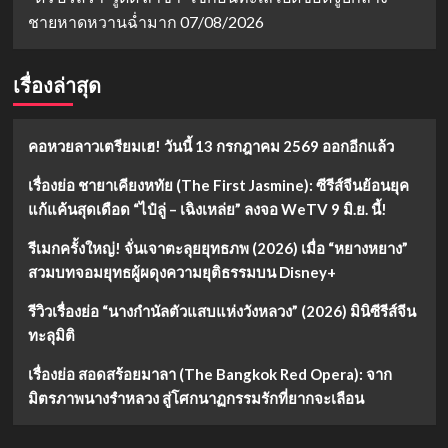
ชายหาดหวานฉ่ำมาก
07/08/2026
เรื่องล่าสุด
คอหวยลาวเตรียมเฮ! วันนี้ 13 กรกฎาคม 2569 ออกอีกแล้ว
เรื่องย่อ ชายาเคียงหทัย (The First Jasmine): ซีรีส์จีนย้อนยุค
แก้แค้นสุดเดือด “ไป๋ลู่ – เฉิงเหล่ย” ลงจอ WeTV 9 มิ.ย. นี้!
รีเมกครั้งใหญ่! จั่นเจาตะลุยยุทธภพ (2026) เมื่อ “หยางหยาง”
สวมบทจอมยุทธผู้ผดุงความยุติธรรมบน Disney+
รีวิวเรื่องย่อ “นางกำนัลตัวแสบแห่งวังหลวง” (2026) มินิซีรีส์จีน
ทะลุมิติ
เรื่องย่อ สอดสร้อยมาลา (The Bangkok Red Opera): จาก
มิตรภาพนางรำหลวง สู่โศกนาฏกรรมรักที่ยากจะเลือน