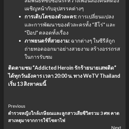
สัมพันธ์ที่ซับซ้อนระหว่างเพื่อนสองคนที่ต้อง
เผชิญหน้ากับอุปสรรคต่างๆ
การเติบโตของตัวละคร:
การเปลี่ยนแปลง
และการพัฒนาของตัวละครทั้ง “ฮีโร่” และ
“ป๊อป” ตลอดทั้งเรื่อง
ภาพยนตร์ที่สวยงาม:
ฉากต่างๆ ในซีรีส์ถูก
ถ่ายทอดออกมาอย่างสวยงาม สร้างอรรถรส
ในการรับชม
ติดตามชม “Addicted Heroin รักร้ายนายเสพติด”
ได้ทุกวันอังคาร เวลา 20:00 น. ทาง WeTV Thailand
เริ่ม 13 สิงหาคมนี้
Post
Previous
ตำรวจหญิงใกล้เกษียณและลูกสาวเสียชีวิตรวม 3 ศพ คาด
Navigation
สาเหตุมาจากการใช้โซดาไฟ
Next