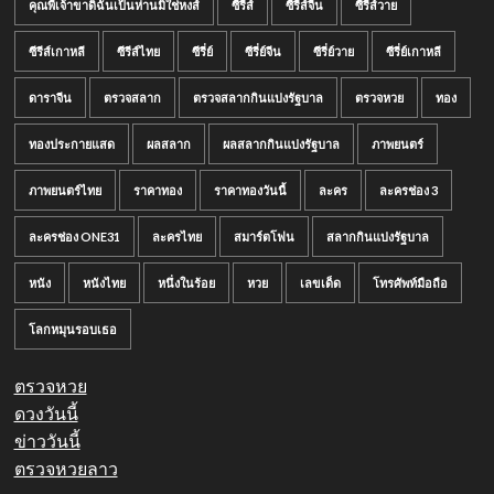
คุณพี่เจ้าขาดิฉันเป็นห่านมิใช่หงส์
ซีรีส์
ซีรีส์จีน
ซีรีส์วาย
ซีรีส์เกาหลี
ซีรีส์ไทย
ซีรี่ย์
ซีรี่ย์จีน
ซีรี่ย์วาย
ซีรี่ย์เกาหลี
ดาราจีน
ตรวจสลาก
ตรวจสลากกินแบ่งรัฐบาล
ตรวจหวย
ทอง
ทองประกายแสด
ผลสลาก
ผลสลากกินแบ่งรัฐบาล
ภาพยนตร์
ภาพยนตร์ไทย
ราคาทอง
ราคาทองวันนี้
ละคร
ละครช่อง 3
ละครช่อง ONE31
ละครไทย
สมาร์ตโฟน
สลากกินแบ่งรัฐบาล
หนัง
หนังไทย
หนึ่งในร้อย
หวย
เลขเด็ด
โทรศัพท์มือถือ
โลกหมุนรอบเธอ
ตรวจหวย
ดวงวันนี้
ข่าววันนี้
ตรวจหวยลาว