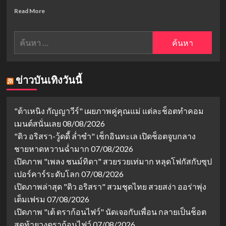
ภาค
Read
Read More
เช้า
more
08
about
ค้นหา
พย
บท
61
วิเคราะห์
สำหรับ:
ราคา
ทอง
ภาค
ข่าวบันเทิงวันนี้
บ่าย
22/05/61
"ต้าเหนิง กัญญาวีร์" เผยภาพคู่คุณแม่ แต่ละช็อตทำคอม
เมนต์สนั่นเลย
08/08/2026
"ดิว อริสรา-วู้ดดี้ ล่ำซำ" เช็กอินทะเล เปิดช็อตจูบกลาง
ชายหาดหวานฉ่ำมาก
07/08/2026
เปิดภาพ "เพลง ชนม์ทิดา" สวยรวยเท่มาก หลุดโฟกัสกับซุป
เปอร์คาร์ระดับโลก
07/08/2026
เปิดภาพล่าสุด "ดิว อริสรา" สวมชุดไทย สวยสง่า ออร่าพุ่ง
เต็มเฟรม
07/08/2026
เปิดภาพ "เต้ ดราก้อนไฟว์" นัดเจอกับเพื่อน กลายเป็นช็อต
สุดท้ายวงดราก้อนไฟว์
07/08/2026