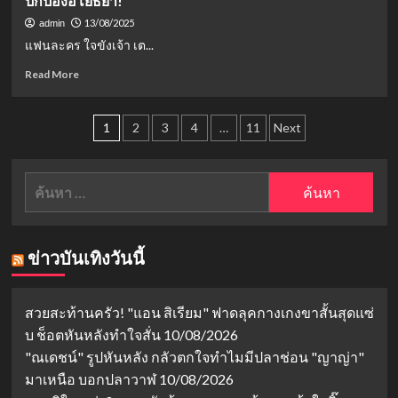
ปกป้องอโยธยา!
คุณ
ช่วย
(2025)
พี่
13/08/2025
admin
ขุน
ละคร
กับ
แฟนละคร ใจขังเจ้า เต...
เอก
รัก
อี
พ้น
ปลอม
นาง
Read
Read More
ผิด
ๆ
คำ
more
ที่
ดวง
about
จะ
เรื่อง
Posts
เรื่อง
1
2
3
4
…
11
Next
กลาย
ย่อ:
ย่อ
pagination
เป็น
เมื่อ
ละคร
รัก
รัก
ใจ
ค้นหา
แท้
ปลอมๆ
ขัง
สำหรับ:
กลาย
เจ้า
เป็น
EP.16:
รัก
ณ
ข่าวบันเทิงวันนี้
แท้
เดชน์
ใน
นำ
ละคร
ทัพ
สุด
ปะทะ
สวยสะท้านครัว! "แอน สิเรียม" ฟาดลุคกางเกงขาสั้นสุดแซ่
ป่วน!
เดือด
บ ช็อตหันหลังทำใจสั่น
10/08/2026
ปก
"ณเดชน์" รูปหันหลัง กลัวตกใจทำไมมีปลาช่อน "ญาญ่า"
ป้อ
งอ
มาเหนือ บอกปลาวาฬ
10/08/2026
โยธ