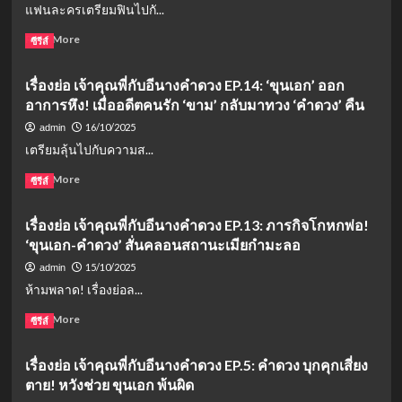
แฟนละครเตรียมฟินไปกั...
สะกด
พี่
จิต!
กับ
Read
Read More
ซีรีส์
(ช่อง
อี
more
one31)
นาง
about
เรื่องย่อ เจ้าคุณพี่กับอีนางคำดวง EP.14: ‘ขุนเอก’ ออก
คำ
เรื่อง
ดวง
อาการหึง! เมื่ออดีตคนรัก ‘ขาม’ กลับมาทวง ‘คำดวง’ คืน
ย่อ
ตอน
เจ้า
16/10/2025
admin
จบ
คุณ
เตรียมลุ้นไปกับความส...
(EP.20):
พี่
บท
กับ
Read
Read More
ซีรีส์
สรุป
อี
more
ผัว
นาง
about
เมีย
เรื่องย่อ เจ้าคุณพี่กับอีนางคำดวง EP.13: ภารกิจโกหกพ่อ!
คำ
เรื่อง
กำมะลอ!
ดวง
‘ขุนเอก-คำดวง’ สั่นคลอนสถานะเมียกำมะลอ
ย่อ
ขุน
EP.15:
เจ้า
15/10/2025
admin
เอก-
ขุน
คุณ
ห้ามพลาด! เรื่องย่อล...
คำ
เอก
พี่
ดวง
“ยอมรับ
กับ
Read
Read More
ซีรีส์
จะ
รัก”
อี
more
รอด
คำ
นาง
about
จาก
ดวง!
เรื่องย่อ เจ้าคุณพี่กับอีนางคำดวง EP.5: คำดวง บุกคุกเสี่ยง
คำ
เรื่อง
บท
พร้อม
ดวง
ตาย! หวังช่วย ขุนเอก พ้นผิด
ย่อ
ลงโทษ
ลุย
EP.14:
เจ้า