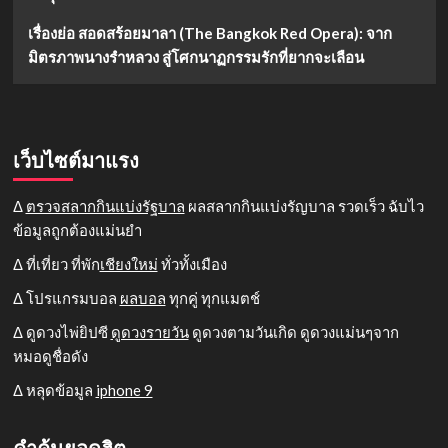
เรื่องย่อ สอดสร้อยมาลา (The Bangkok Red Opera): จาก
มิตรภาพนางรำหลวง สู่โศกนาฏกรรมรักที่ยากจะเลือน
เว็บไซต์มาแรง
Δ
ตรวจสลากกินแบ่งรัฐบาล
ผลสลากกินแบ่งรัญบาล รวดเร็ว ฉับไว
ข้อมูลถูกต้องแม่นยำ
Δ ที่เที่ยว ที่พัก
เชียงใหม่
ทั่วทั้งเมือง
Δ โปรแกรมบอล
ผลบอล
ทุกคู่ ทุกแมตช์
Δ ดูดวงไพ่ยิปซี
ดูดวงรายวัน
ดูดวงตามวันเกิด ดูดวงแม่นๆจาก
หมอดูชื่อดัง
Δ หลุดข้อมูล
iphone 9