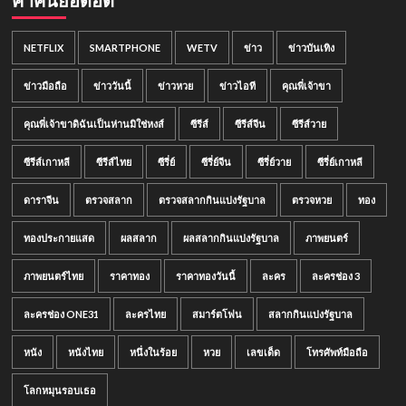
คำค้นยอดฮิต
NETFLIX
SMARTPHONE
WETV
ข่าว
ข่าวบันเทิง
ข่าวมือถือ
ข่าววันนี้
ข่าวหวย
ข่าวไอที
คุณพี่เจ้าขา
คุณพี่เจ้าขาดิฉันเป็นห่านมิใช่หงส์
ซีรีส์
ซีรีส์จีน
ซีรีส์วาย
ซีรีส์เกาหลี
ซีรีส์ไทย
ซีรี่ย์
ซีรี่ย์จีน
ซีรี่ย์วาย
ซีรี่ย์เกาหลี
ดาราจีน
ตรวจสลาก
ตรวจสลากกินแบ่งรัฐบาล
ตรวจหวย
ทอง
ทองประกายแสด
ผลสลาก
ผลสลากกินแบ่งรัฐบาล
ภาพยนตร์
ภาพยนตร์ไทย
ราคาทอง
ราคาทองวันนี้
ละคร
ละครช่อง 3
ละครช่อง ONE31
ละครไทย
สมาร์ตโฟน
สลากกินแบ่งรัฐบาล
หนัง
หนังไทย
หนึ่งในร้อย
หวย
เลขเด็ด
โทรศัพท์มือถือ
โลกหมุนรอบเธอ