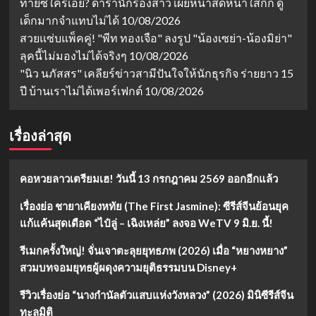
ทายซิใครเอ่ย? ดารานักร้องสาว เผยหน้าสดหน้าใสกิ๊ก ดู
ยา!
เด็กมากจำแทบไม่ได้
10/08/2026
สวยแซ่บแพ็คคู่! "พีท ทองเจือ" ลงรูป "น้องเซย่า-น้องมิย่า"
ลุคนี้ไม่มองไม่ได้จริงๆ
10/08/2026
"นิว นภัสสร" เคลียร์ข่าวสามีปันใจให้นักธุรกิจ ร่ายยาว 15
ปี บ้านเราไม่ได้เพอร์เฟกต์
10/08/2026
เรื่องล่าสุด
คอหวยลาวเตรียมเฮ! วันนี้ 13 กรกฎาคม 2569 ออกอีกแล้ว
เรื่องย่อ ชายาเคียงหทัย (The First Jasmine): ซีรีส์จีนย้อนยุค
แก้แค้นสุดเดือด “ไป๋ลู่ – เฉิงเหล่ย” ลงจอ WeTV 9 มิ.ย. นี้!
รีเมกครั้งใหญ่! จั่นเจาตะลุยยุทธภพ (2026) เมื่อ “หยางหยาง”
สวมบทจอมยุทธผู้ผดุงความยุติธรรมบน Disney+
รีวิวเรื่องย่อ “นางกำนัลตัวแสบแห่งวังหลวง” (2026) มินิซีรีส์จีน
ทะลุมิติ