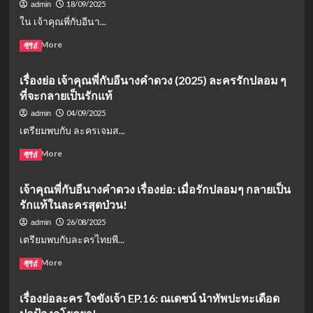
หรือ
18/09/2025
admin
ภารกิจ
‘ขุน
คุณ
ไม่?
ใน เจ้าคุณพี่กับอีนา...
ปราบ
เอก’
พี่
ปืน
ออก
กับ
Read
Read More
ซีรีส์
เถื่อน!
อาการ
อี
more
หึง!
นาง
about
เมื่อ
เรื่องย่อ เจ้าคุณพี่กับอีนางคำดวง (2025) ละครรักปลอม ๆ
คำ
เรื่อง
อดีต
ดวง
ที่จะกลายเป็นรักแท้
ย่อ
คน
EP.13:
เจ้า
04/09/2025
admin
รัก
ภารกิจ
คุณ
เตรียมพบกับ ละครเจมส...
‘ขาม’
โกหก
พี่
กลับ
พ่อ!
กับ
Read
Read More
ซีรีส์
มาท
‘ขุน
อี
more
วง
เอก-
นาง
about
‘คำ
คำ
เจ้าคุณพี่กับอีนางคำดวง เรื่องย่อ: เมื่อรักปลอมๆ กลายเป็น
คำ
เรื่อง
ดวง’
ดวง’
ดวง
รักแท้ในละครสุดป่วน!
ย่อ
คืน
สั่น
EP.5:
เจ้า
26/08/2025
admin
คลอน
คำ
คุณ
เตรียมพบกับละครไทยพี...
สถานะ
ดวง
พี่
เมีย
บุก
กับ
Read
Read More
ซีรีส์
กำมะลอ
คุก
อี
more
เสี่ยง
นาง
about
ตาย!
เรื่องย่อละคร ใจขังเจ้า EP.16: ณเดชน์ นำทัพปะทะเดือด
คำ
เจ้า
หวัง
ดวง