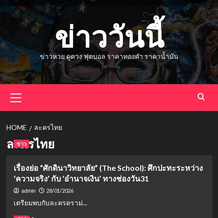
Skip
to
ข่าววันนี้
content
ข่าวหวย ดูดวง ฟุตบอล ราคาทองคำ ราคาน้ำมัน
Primary
Menu
HOME
ละครไทย
ละครไทย
ข่าว
เรื่องย่อ “ศักดินาวิทยาลัย” (The School): ศึกปะทะระหว่าง
‘ความจริง’ กับ ‘อำนาจเงิน’ ทางช่องวัน31
28/01/2026
admin
เตรียมพบกับละครดราม่...
Read