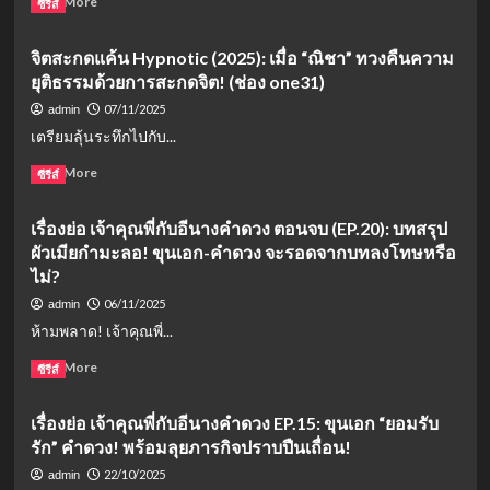
Read More
ซีรีส์
more
about
จิตสะกดแค้น Hypnotic (2025): เมื่อ “ณิชา” ทวงคืนความ
เรื่อง
ยุติธรรมด้วยการสะกดจิต! (ช่อง one31)
ย่อ
“ศักดินา
07/11/2025
admin
วิทยาลัย”
เตรียมลุ้นระทึกไปกับ...
(The
School):
Read
Read More
ซีรีส์
ศึก
more
ปะทะ
about
เรื่องย่อ เจ้าคุณพี่กับอีนางคำดวง ตอนจบ (EP.20): บทสรุป
ระหว่าง
จิต
‘ความ
ผัวเมียกำมะลอ! ขุนเอก-คำดวง จะรอดจากบทลงโทษหรือ
สะกด
จริง’
แค้น
ไม่?
กับ
Hypnotic
06/11/2025
admin
‘อำนาจ
(2025):
ห้ามพลาด! เจ้าคุณพี่...
เงิน’
เมื่อ
ทาง
“ณิชา”
Read
Read More
ซีรีส์
ช่อง
ทวง
more
วัน31
คืน
about
ความ
เรื่องย่อ เจ้าคุณพี่กับอีนางคำดวง EP.15: ขุนเอก “ยอมรับ
เรื่อง
ยุติธรรม
รัก” คำดวง! พร้อมลุยภารกิจปราบปืนเถื่อน!
ย่อ
ด้วย
เจ้า
22/10/2025
admin
การ
คุณ