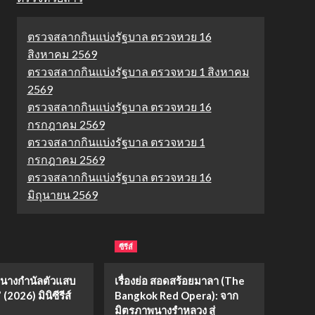
ตรวจสลากกินแบ่งรัฐบาล ตรวจหวย 16
สิงหาคม 2569
ตรวจสลากกินแบ่งรัฐบาล ตรวจหวย 1 สิงหาคม
2569
ตรวจสลากกินแบ่งรัฐบาล ตรวจหวย 16
กรกฎาคม 2569
ตรวจสลากกินแบ่งรัฐบาล ตรวจหวย 1
กรกฎาคม 2569
ตรวจสลากกินแบ่งรัฐบาล ตรวจหวย 16
มิถุนายน 2569
ซีรีส์
่อ “นางกำนัลตัวแสบ
เรื่องย่อ สอดสร้อยมาลา (The
(2026) มินิซีรีส์
Bangkok Red Opera): จาก
มิตรภาพนางรำหลวง สู่