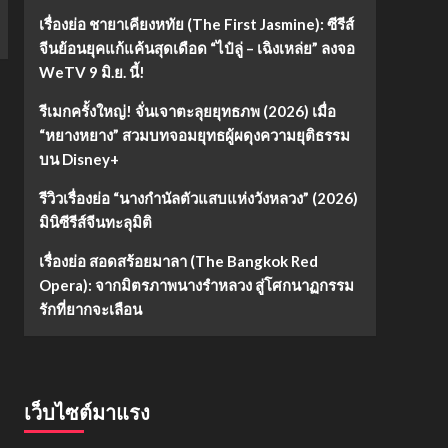
เรื่องย่อ ชายาเคียงหทัย (The First Jasmine): ซีรีส์
จีนย้อนยุคแก้แค้นสุดเดือด “ไป๋ลู่ – เฉิงเหล่ย” ลงจอ
WeTV 9 มิ.ย. นี้!
รีเมกครั้งใหญ่! จั่นเจาตะลุยยุทธภพ (2026) เมื่อ
“หยางหยาง” สวมบทจอมยุทธผู้ผดุงความยุติธรรม
บน Disney+
รีวิวเรื่องย่อ “นางกำนัลตัวแสบแห่งวังหลวง” (2026)
มินิซีรีส์จีนทะลุมิติ
เรื่องย่อ สอดสร้อยมาลา (The Bangkok Red
Opera): จากมิตรภาพนางรำหลวง สู่โศกนาฏกรรม
รักที่ยากจะเลือน
เว็บไซต์มาแรง