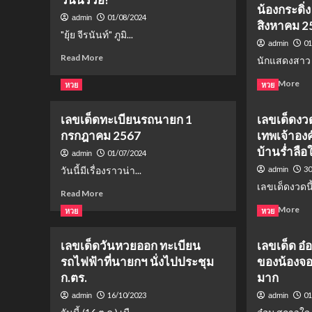
น้องกระดิ่ง
01/08/2024
admin
สิงหาคม 
"ยุ้ย จีรนันท์" ภูมิ...
01
admin
Read
Read More
นักแสดงสาว 
more
Re
about
Read More
หวย
หวย
mo
น้อง
ab
พราว
เลขเด็ดทะเบียนรถนายก 1
เลขเด็ดงวด
“อ๋
ตะวัน
กรกฎาคม 2567
เทพเจ้าองค์
สก
ส่ง
ใจ”
ยิ้ม
บ้านร่ำลื
01/07/2024
admin
เผย
หวาน
วันนี้มีเรื่องราวน่า...
30
admin
เล
ให้
เลขเด็ดงวดนี้ ร
เด็
กล้อง
Read
Read More
จา
จน
more
Re
Read More
หวย
หวย
น้อ
ยุ้ย
about
mo
กระ
จี
เลข
ab
สำห
รนันท์
เลขเด็ดวันหวยออก ทะเบียน
เลขเด็ด อ๋
เด็ด
เล
งว
ถึง
ทะเบียน
รถไฟฟ้าที่นายกฯ นั่งไปประชุม
ของน้องจอ
เด็
วัน
กับ
รถ
งว
ก.ตร.
มาก
ที่
บอก
นายก
นี้
1
ว่า
16/10/2023
01
admin
admin
1
“กุ
สิ
วัน
กรกฎาคม