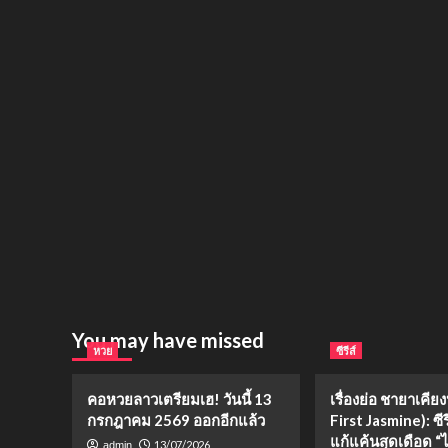
You may have missed
หวย
ซีรีส์
คอหวยลาวเตรียมเฮ! วันนี้ 13
เรื่องย่อ ชายาเคีย
กรกฎาคม 2569 ออกอีกแล้ว
First Jasmine): ซีร
แก้แค้นสุดเดือด “ไป๋
13/07/2026
admin