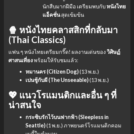
นักสืบมากฝีมือ เตรียมพบกับ
หนังไทย
แอ็คชั่น
สุดเข้มข้น
🍿 หนังไทยคลาสสิกที่กลับมา
(Thai Classics)
แฟน ๆ หนังไทยเตรียมกรี๊ด! ผลงานเด่นของ
วิศิษฏ์
ศาสนเที่ยง
พร้อมให้รับชมแล้ว:
หมานคร (Citizen Dog)
(13 พ.ย.)
เปนชู้กับผี (The Unseeable)
(13 พ.ย.)
💖 แนวโรแมนติกและอื่น ๆ ที่
น่าสนใจ
กระซิบรักไว้บนฟากฟ้า (Sleepless in
Seattle)
(1 พ.ย.) ภาพยนตร์โรแมนติกคอม
เมดี้ในตำนาน