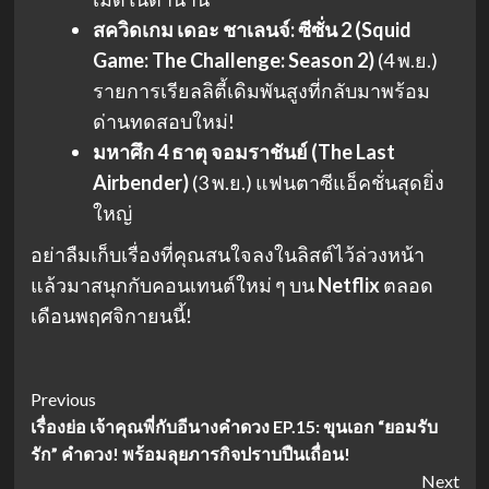
สควิดเกม เดอะ ชาเลนจ์: ซีซั่น 2 (Squid
Game: The Challenge: Season 2)
(4 พ.ย.)
รายการเรียลลิตี้เดิมพันสูงที่กลับมาพร้อม
ด่านทดสอบใหม่!
มหาศึก 4 ธาตุ จอมราชันย์ (The Last
Airbender)
(3 พ.ย.) แฟนตาซีแอ็คชั่นสุดยิ่ง
ใหญ่
อย่าลืมเก็บเรื่องที่คุณสนใจลงในลิสต์ไว้ล่วงหน้า
แล้วมาสนุกกับคอนเทนต์ใหม่ ๆ บน
Netflix
ตลอด
เดือนพฤศจิกายนนี้!
Post
Previous
เรื่องย่อ เจ้าคุณพี่กับอีนางคำดวง EP.15: ขุนเอก “ยอมรับ
Navigation
รัก” คำดวง! พร้อมลุยภารกิจปราบปืนเถื่อน!
Next