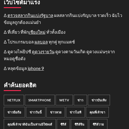
เว็บไซต์มาแรง
Δ
ตรวจสลากกินแบ่งรัฐบาล
ผลสลากกินแบ่งรัญบาล รวดเร็ว ฉับไว
ข้อมูลถูกต้องแม่นยำ
Δ ที่เที่ยว ที่พัก
เชียงใหม่
ทั่วทั้งเมือง
Δ โปรแกรมบอล
ผลบอล
ทุกคู่ ทุกแมตช์
Δ ดูดวงไพ่ยิปซี
ดูดวงรายวัน
ดูดวงตามวันเกิด ดูดวงแม่นๆจาก
หมอดูชื่อดัง
Δ หลุดข้อมูล
iphone 9
คำค้นยอดฮิต
NETFLIX
SMARTPHONE
WETV
ข่าว
ข่าวบันเทิง
ข่าวมือถือ
ข่าววันนี้
ข่าวหวย
ข่าวไอที
คุณพี่เจ้าขา
คุณพี่เจ้าขาดิฉันเป็นห่านมิใช่หงส์
ซีรีส์
ซีรีส์จีน
ซีรีส์วาย