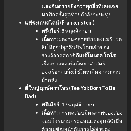
และอันตรายยิ่งกว่าทุกสิ่งที่เคยเจอ
มา
ศึกครั้งสุดท้ายกำลังจะปะทุ!
แฟรงเกนสไตน์ (Frankenstein)
พรีเมียร์:
8 พฤศจิกายน
เนื้อหา:
ผลงานคลาสสิกของแมรี เชล
ลีย์ ที่ถูกปลุกคืนชีพโดยเจ้าของ
รางวัลออสการ์
กีเยร์โม เดล โตโร
เรื่องราวของนักวิทยาศาสตร์
อัจฉริยะกับสิ่งมีชีวิตที่เกิดจากความ
บ้าคลั่ง!
ตี๋ใหญ่ ฤกษ์ดาวโจร (Tee Yai: Born To Be
Bad)
พรีเมียร์:
13 พฤศจิกายน
เนื้อหา:
การทดสอบมิตรภาพของสอง
จอมโจรนามกระฉ่อนแห่งยุค 80 เมื่อ
ต้องเผชิญหน้ากับการไล่ล่าของ