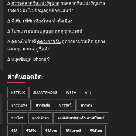
Δ
ตรวจสลากกินแบ่งรัฐบาล
ผลสลากกินแบ่งรัญบาล
รวดเร็ว ฉับไว ข้อมูลถูกต้องแม่นยำ
Δ ที่เที่ยว ที่พัก
เชียงใหม่
ทั่วทั้งเมือง
Δ โปรแกรมบอล
ผลบอล
ทุกคู่ ทุกแมตช์
Δ ดูดวงไพ่ยิปซี
ดูดวงรายวัน
ดูดวงตามวันเกิด ดูดวง
แม่นๆจากหมอดูชื่อดัง
Δ หลุดข้อมูล
iphone 9
คำค้นยอดฮิต
NETFLIX
SMARTPHONE
WETV
ข่าว
ข่าวบันเทิง
ข่าวมือถือ
ข่าววันนี้
ข่าวหวย
ข่าวไอที
คุณพี่เจ้าขา
คุณพี่เจ้าขาดิฉันเป็นห่านมิใช่หงส์
ซีรีส์
ซีรีส์จีน
ซีรีส์วาย
ซีรีส์เกาหลี
ซีรีส์ไทย