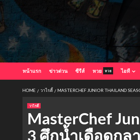
Skip
to
content
หน้าแรก
ข่าวด่วน
ซีรีส์
หวย
ไอที
หวย
HOME
วาไรตี้
MASTERCHEF JUNIOR THAILAND SEASON 3
วาไรตี้
MasterChef Jun
3 ศึกน้ำเดือดกล