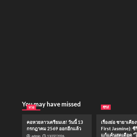
You may have missed
หวย
ซีรีส์
คอหวยลาวเตรียมเฮ! วันนี้ 13
เรื่องย่อ ชายาเคีย
กรกฎาคม 2569 ออกอีกแล้ว
First Jasmine): ซีร
แก้แค้นสุดเดือด “ไป๋
13/07/2026
admin