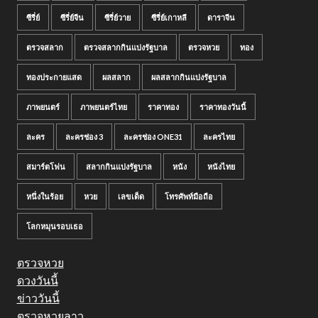
ซีรี่ย์
ซีรี่ย์จีน
ซีรี่ย์วาย
ซีรี่ย์เกาหลี
ดาราจีน
ตรวจสลาก
ตรวจสลากกินแบ่งรัฐบาล
ตรวจหวย
ทอง
ทองประกายแสด
ผลสลาก
ผลสลากกินแบ่งรัฐบาล
ภาพยนตร์
ภาพยนตร์ไทย
ราคาทอง
ราคาทองวันนี้
ละคร
ละครช่อง 3
ละครช่อง ONE31
ละครไทย
สมาร์ตโฟน
สลากกินแบ่งรัฐบาล
หนัง
หนังไทย
หนึ่งในร้อย
หวย
เลขเด็ด
โทรศัพท์มือถือ
โลกหมุนรอบเธอ
ตรวจหวย
ดวงวันนี้
ข่าววันนี้
ตรวจหวยลาว