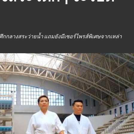
เปิดศึกกลางสระว่ายน้ำ แถมยังมีเซอร์ไพรส์พิเศษจากเหล่า