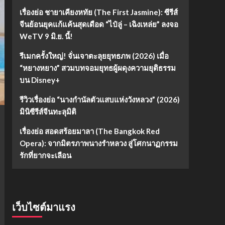
เรื่องย่อ ชายาเคียงหทัย (The First Jasmine): ซีรีส์
จีนย้อนยุคแก้แค้นสุดเดือด “ไป๋ลู่ – เฉิงเหล่ย” ลงจอ
WeTV 9 มิ.ย. นี้!
รีเมกครั้งใหญ่! จั่นเจาตะลุยยุทธภพ (2026) เมื่อ
“หยางหยาง” สวมบทจอมยุทธผู้ผดุงความยุติธรรม
บน Disney+
รีวิวเรื่องย่อ “นางกำนัลตัวแสบแห่งวังหลวง” (2026)
มินิซีรีส์จีนทะลุมิติ
เรื่องย่อ สอดสร้อยมาลา (The Bangkok Red
Opera): จากมิตรภาพนางรำหลวง สู่โศกนาฏกรรม
รักที่ยากจะเลือน
เว็บไซต์มาแรง