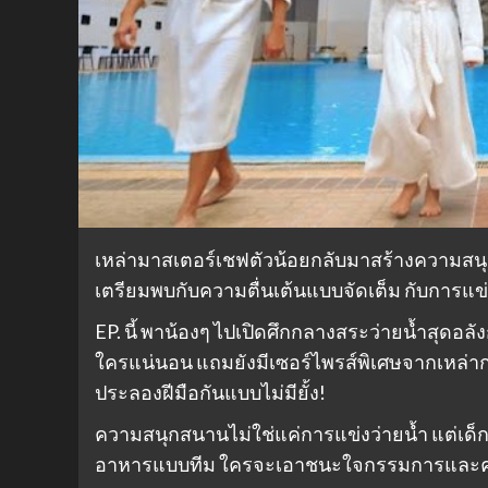
เหล่ามาสเตอร์เชฟตัวน้อยกลับมาสร้างความสนุ
เตรียมพบกับความตื่นเต้นแบบจัดเต็ม กับการแข่
EP. นี้ พาน้องๆ ไปเปิดศึกกลางสระว่ายน้ำสุดอล
ใครแน่นอน แถมยังมีเซอร์ไพรส์พิเศษจากเหล่
ประลองฝีมือกันแบบไม่มียั้ง!
ความสนุกสนานไม่ใช่แค่การแข่งว่ายน้ำ แต่เด
อาหารแบบทีม ใครจะเอาชนะใจกรรมการและค