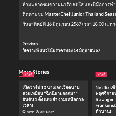
ห้ามพลาดชมความน่ารัก สดใส และฝีมือการทำ
ติดตามชม
MasterChef Junior Thailand Seas
วันอาทิตย์ที่ 16 มิถุนายน 2567 เวลา 18.00 น. 
Post
Previous
วิเคราะห์ แนวโน้มราคาทอง 14 มิถุนายน 67
Navigation
More Stories
วาไรตี้
วาไรตี้
เปิดวาร์ป 10 นางเอกเวียดนาม
Netflix เข
สวยเหมือน “ฉีกนิยายออกมา”
พฤศจิกายน
อันดับ 1 ตั๊ง แทง ฮ่า งามเหนือกาล
Stranger 
เวลา!
Frankenst
ตำนาน!
03/11/2025
admin