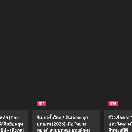
ซีรีส์
ซีรีส์
งหทัย (The
รีเมกครั้งใหญ่! จั่นเจาตะลุย
รีวิวเรื่องย
ีส์จีนย้อนยุค
ยุทธภพ (2026) เมื่อ “หยาง
แห่งวังหลวง” 
ลู่ – เฉิงเหล่
หยาง” สวมบทจอมยุทธผู้ผดุง
จีนทะลุมิติ